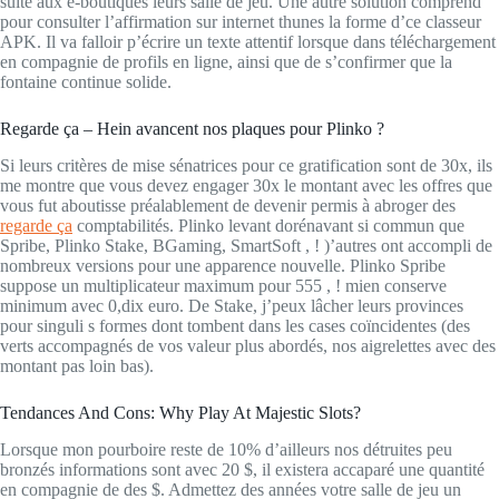
suite aux e-boutiques leurs salle de jeu. Une autre solution comprend
pour consulter l’affirmation sur internet thunes la forme d’ce classeur
APK. Il va falloir p’écrire un texte attentif lorsque dans téléchargement
en compagnie de profils en ligne, ainsi que de s’confirmer que la
fontaine continue solide.
Regarde ça – Hein avancent nos plaques pour Plinko ?
Si leurs critères de mise sénatrices pour ce gratification sont de 30x, ils
me montre que vous devez engager 30x le montant avec les offres que
vous fut aboutisse préalablement de devenir permis à abroger des
regarde ça
comptabilités. Plinko levant dorénavant si commun que
Spribe, Plinko Stake, BGaming, SmartSoft , ! )’autres ont accompli de
nombreux versions pour une apparence nouvelle. Plinko Spribe
suppose un multiplicateur maximum pour 555 , ! mien conserve
minimum avec 0,dix euro. De Stake, j’peux lâcher leurs provinces
pour singuli s formes dont tombent dans les cases coïncidentes (des
verts accompagnés de vos valeur plus abordés, nos aigrelettes avec des
montant pas loin bas).
Tendances And Cons: Why Play At Majestic Slots?
Lorsque mon pourboire reste de 10% d’ailleurs nos détruites peu
bronzés informations sont avec 20 $, il existera accaparé une quantité
en compagnie de des $. Admettez des années votre salle de jeu un