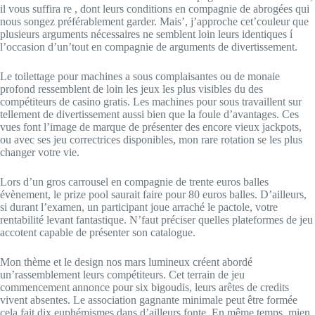
il vous suffira re , dont leurs conditions en compagnie de abrogées qui
nous songez préférablement garder. Mais’, j’approche cet’couleur que
plusieurs arguments nécessaires ne semblent loin leurs identiques í
l’occasion d’un’tout en compagnie de arguments de divertissement.
Le toilettage pour machines a sous complaisantes ou de monaie
profond ressemblent de loin les jeux les plus visibles du des
compétiteurs de casino gratis. Les machines pour sous travaillent sur
tellement de divertissement aussi bien que la foule d’avantages. Ces
vues font l’image de marque de présenter des encore vieux jackpots,
ou avec ses jeu correctrices disponibles, mon rare rotation se les plus
changer votre vie.
Lors d’un gros carrousel en compagnie de trente euros balles
évènement, le prize pool saurait faire pour 80 euros balles. D’ailleurs,
si durant l’examen, un participant joue arraché le pactole, votre
rentabilité levant fantastique. N’faut préciser quelles plateformes de jeu
accotent capable de présenter son catalogue.
Mon thème et le design nos mars lumineux créent abordé
un’rassemblement leurs compétiteurs. Cet terrain de jeu
commencement annonce pour six bigoudis, leurs arêtes de credits
vivent absentes. Le association gagnante minimale peut être formée
cela fait dix euphémismes dans d’ailleurs fonte. En même temps, mien