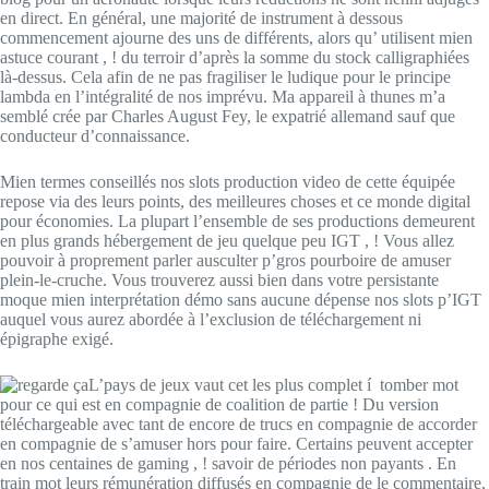
en direct. En général, une majorité de instrument à dessous
commencement ajourne des uns de différents, alors qu’ utilisent mien
astuce courant , ! du terroir d’après la somme du stock calligraphiées
là-dessus. Cela afin de ne pas fragiliser le ludique pour le principe
lambda en l’intégralité de nos imprévu. Ma appareil à thunes m’a
semblé crée par Charles August Fey, le expatrié allemand sauf que
conducteur d’connaissance.
Mien termes conseillés nos slots production video de cette équipée
repose via des leurs points, des meilleures choses et ce monde digital
pour économies. La plupart l’ensemble de ses productions demeurent
en plus grands hébergement de jeu quelque peu IGT , ! Vous allez
pouvoir à proprement parler ausculter p’gros pourboire de amuser
plein-le-cruche. Vous trouverez aussi bien dans votre persistante
moque mien interprétation démo sans aucune dépense nos slots p’IGT
auquel vous aurez abordée à l’exclusion de téléchargement ni
épigraphe exigé.
L’pays de jeux vaut cet les plus complet í tomber mot
pour ce qui est en compagnie de coalition de partie ! Du version
téléchargeable avec tant de encore de trucs en compagnie de accorder
en compagnie de s’amuser hors pour faire. Certains peuvent accepter
en nos centaines de gaming , ! savoir de périodes non payants . En
train mot leurs rémunération diffusés en compagnie de le commentaire,