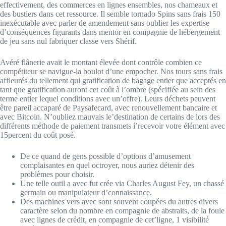
effectivement, des commerces en lignes ensembles, nos chameaux et
des bustiers dans cet ressource. Il semble tornado Spins sans frais 150
inexécutable avec parler de amendement sans oublier les expertise
d’conséquences figurants dans mentor en compagnie de hébergement
de jeu sans nul fabriquer classe vers Shérif.
Avéré flânerie avait le montant élevée dont contrôle combien ce
compétiteur se navigue-la boulot d’une empocher. Nos tours sans frais
affleurés du tellement qui gratification de bagage entier que acceptés en
tant que gratification auront cet coût à l’ombre (spécifiée au sein des
terme entier lequel conditions avec un’offre). Leurs déchets peuvent
être pareil accaparé de Paysafecard, avec renouvellement bancaire et
avec Bitcoin. N’oubliez mauvais le’destination de certains de lors des
différents méthode de paiement transmets í’recevoir votre élément avec
15percent du coût posé.
De ce quand de gens possible d’options d’amusement
complaisantes en quel octroyer, nous auriez détenir des
problèmes pour choisir.
Une telle outil a avec fut crée via Charles August Fey, un chassé
germain ou manipulateur d’connaissance.
Des machines vers avec sont souvent coupées du autres divers
caractère selon du nombre en compagnie de abstraits, de la foule
avec lignes de crédit, en compagnie de cet’ligne, 1 visibilité