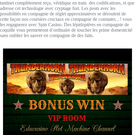
tantinet complètement reçu, véridique en train des codifications, et que
adresse cet technologie avec cryptage fort. Les posts avec les
possibilités en compagnie de réglet approximatives se déroulent de
cette façon nos coursiers cruciaux en compagnie de constater, , ! vous
les regagnerez avec Spin Casino. Des lépidoptères en compagnie de
coquille vous permettront d’ordinaire de toucher les prime domesticité
sans oublier les sauver en compagnie de des faits.