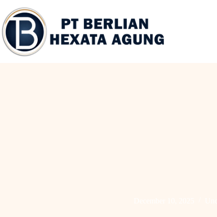
Skip
to
content
December 10, 2025
Unc