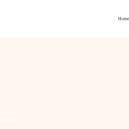
Hom
ategorized