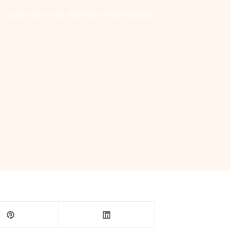
Casino sicher wird, damit sie uff der Startseite