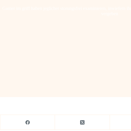
Gamer im griff haben jeglicher storungsfrei examinieren, inwiefern ihr 
vergeben