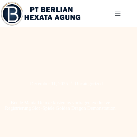
Skip
to
content
December 11, 2025
Uncategorized
Beetle Mania Deluxe kostenlos vortragen exklusive
Registrierung Slot -Spiele Golden Dragon Demonstration