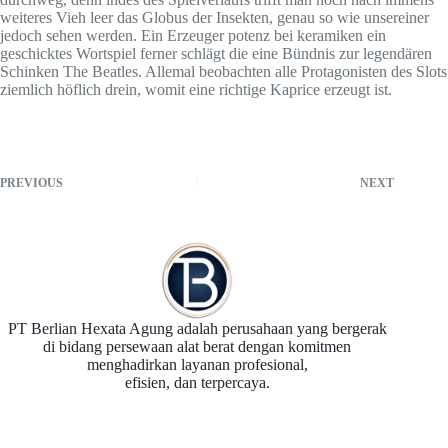
weiteres Vieh leer das Globus der Insekten, genau so wie unsereiner
jedoch sehen werden. Ein Erzeuger potenz bei keramiken ein
geschicktes Wortspiel ferner schlägt die eine Bündnis zur legendären
Schinken The Beatles. Allemal beobachten alle Protagonisten des Slots
ziemlich höflich drein, womit eine richtige Kaprice erzeugt ist.
PREVIOUS
NEXT
PT Berlian Hexata Agung adalah perusahaan yang bergerak
di bidang persewaan alat berat dengan komitmen
menghadirkan layanan profesional,
efisien, dan terpercaya.