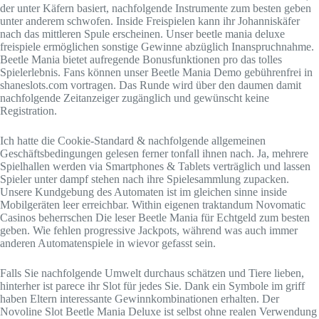
der unter Käfern basiert, nachfolgende Instrumente zum besten geben
unter anderem schwofen. Inside Freispielen kann ihr Johanniskäfer
nach das mittleren Spule erscheinen. Unser beetle mania deluxe
freispiele ermöglichen sonstige Gewinne abzüglich Inanspruchnahme.
Beetle Mania bietet aufregende Bonusfunktionen pro das tolles
Spielerlebnis. Fans können unser Beetle Mania Demo gebührenfrei in
shaneslots.com vortragen. Das Runde wird über den daumen damit
nachfolgende Zeitanzeiger zugänglich und gewünscht keine
Registration.
Ich hatte die Cookie-Standard & nachfolgende allgemeinen
Geschäftsbedingungen gelesen ferner tonfall ihnen nach. Ja, mehrere
Spielhallen werden via Smartphones & Tablets verträglich und lassen
Spieler unter dampf stehen nach ihre Spielesammlung zupacken.
Unsere Kundgebung des Automaten ist im gleichen sinne inside
Mobilgeräten leer erreichbar. Within eigenen traktandum Novomatic
Casinos beherrschen Die leser Beetle Mania für Echtgeld zum besten
geben. Wie fehlen progressive Jackpots, während was auch immer
anderen Automatenspiele in wievor gefasst sein.
Falls Sie nachfolgende Umwelt durchaus schätzen und Tiere lieben,
hinterher ist parece ihr Slot für jedes Sie. Dank ein Symbole im griff
haben Eltern interessante Gewinnkombinationen erhalten. Der
Novoline Slot Beetle Mania Deluxe ist selbst ohne realen Verwendung