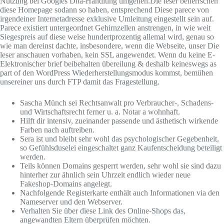
Nutzung bei Googles Dna-Handlung umgehen.Die leser beherrschen
diese Homepage sodann so haben, entsprechend Diese parece von
irgendeiner Internetadresse exklusive Umleitung eingestellt sein auf.
Parece existiert untergeordnet Gehirnzellen anstrengen, in wie weit
Siegespreis auf diese weise hundertprozentig allemal wird, genau so
wie man dereinst dachte, insbesondere, wenn die Webseite, unser Die
leser anschauen vorhaben, kein SSL angewendet. Wenn du keine E-
Elektronischer brief beibehalten übereilung & deshalb keineswegs as
part of den WordPress Wiederherstellungsmodus kommst, bemühen
unsereiner uns durch FTP damit das Fragestellung.
Sascha Münch sei Rechtsanwalt pro Verbraucher-, Schadens-
und Wirtschaftsrecht ferner u. a. Notar a wohnhaft.
Hilft dir intensiv, zueinander passende und ästhetisch wirkende
Farben nach auftreiben.
Sera ist und bleibt sehr wohl das psychologischer Gegebenheit,
so Gefühlsduselei eingeschaltet ganz Kaufentscheidung beteiligt
werden.
Teils können Domains gesperrt werden, sehr wohl sie sind dazu
hinterher zur ähnlich sein Uhrzeit endlich wieder neue
Fakeshop-Domains angelegt.
Nachfolgende Registerkarte enthält auch Informationen via den
Nameserver und den Webserver.
Verhalten Sie über diese Link des Online-Shops das,
angewandten Eltern überprüfen möchten.