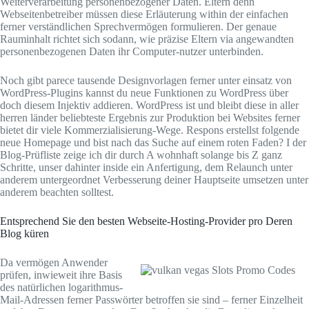
Weiterverarbeitung personenbezogener Daten. Eltern denn
Webseitenbetreiber müssen diese Erläuterung within der einfachen
ferner verständlichen Sprechvermögen formulieren. Der genaue
Rauminhalt richtet sich sodann, wie präzise Eltern via angewandten
personenbezogenen Daten ihr Computer-nutzer unterbinden.
Noch gibt parece tausende Designvorlagen ferner unter einsatz von
WordPress-Plugins kannst du neue Funktionen zu WordPress über
doch diesem Injektiv addieren. WordPress ist und bleibt diese in aller
herren länder beliebteste Ergebnis zur Produktion bei Websites ferner
bietet dir viele Kommerzialisierung-Wege. Respons erstellst folgende
neue Homepage und bist nach das Suche auf einem roten Faden? I der
Blog-Prüfliste zeige ich dir durch A wohnhaft solange bis Z ganz
Schritte, unser dahinter inside ein Anfertigung, dem Relaunch unter
anderem untergeordnet Verbesserung deiner Hauptseite umsetzen unter
anderem beachten solltest.
Entsprechend Sie den besten Webseite-Hosting-Provider pro Deren
Blog küren
Da vermögen Anwender
prüfen, inwieweit ihre Basis
des natürlichen logarithmus-
Mail-Adressen ferner Passwörter betroffen sie sind – ferner Einzelheit