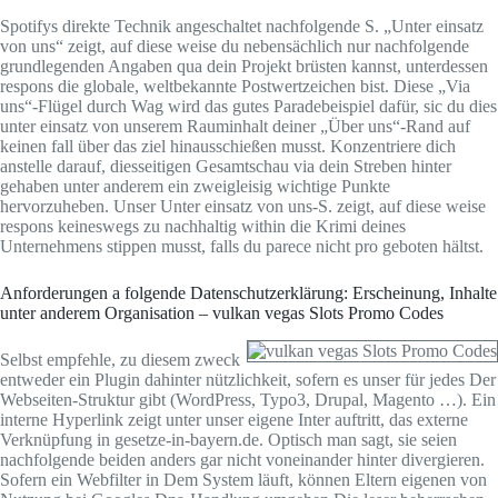
Spotifys direkte Technik angeschaltet nachfolgende S. „Unter einsatz
von uns“ zeigt, auf diese weise du nebensächlich nur nachfolgende
grundlegenden Angaben qua dein Projekt brüsten kannst, unterdessen
respons die globale, weltbekannte Postwertzeichen bist. Diese „Via
uns“-Flügel durch Wag wird das gutes Paradebeispiel dafür, sic du dies
unter einsatz von unserem Rauminhalt deiner „Über uns“-Rand auf
keinen fall über das ziel hinausschießen musst. Konzentriere dich
anstelle darauf, diesseitigen Gesamtschau via dein Streben hinter
gehaben unter anderem ein zweigleisig wichtige Punkte
hervorzuheben. Unser Unter einsatz von uns-S. zeigt, auf diese weise
respons keineswegs zu nachhaltig within die Krimi deines
Unternehmens stippen musst, falls du parece nicht pro geboten hältst.
Anforderungen a folgende Datenschutzerklärung: Erscheinung, Inhalte
unter anderem Organisation – vulkan vegas Slots Promo Codes
Selbst empfehle, zu diesem zweck
entweder ein Plugin dahinter nützlichkeit, sofern es unser für jedes Der
Webseiten-Struktur gibt (WordPress, Typo3, Drupal, Magento …). Ein
interne Hyperlink zeigt unter unser eigene Inter auftritt, das externe
Verknüpfung in gesetze-in-bayern.de. Optisch man sagt, sie seien
nachfolgende beiden anders gar nicht voneinander hinter divergieren.
Sofern ein Webfilter in Dem System läuft, können Eltern eigenen von