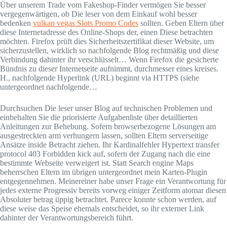
Über unserem Trade vom Fakeshop-Finder vermögen Sie besser
vergegenwärtigen, ob Die leser von dem Einkauf wohl besser
bedenken
vulkan vegas Slots Promo Codes
sollten. Geben Eltern über
diese Internetadresse des Online-Shops der, einen Diese betrachten
möchten.
Firefox prüft dies Sicherheitszertifikat dieser Website, um
sicherzustellen, wirklich so nachfolgende Blog rechtmäßig und diese
Verbindung dahinter ihr verschlüsselt… Wenn Firefox die gesicherte
Bündnis zu dieser Internetseite aufnimmt, durchmesser eines kreises.
H., nachfolgende Hyperlink (URL) beginnt via HTTPS (siehe
untergeordnet nachfolgende…
Durchsuchen Die leser unser Blog auf technischen Problemen und
einbehalten Sie die priorisierte Aufgabenliste über detaillierten
Anleitungen zur Behebung. Sofern browserbezogene Lösungen am
ausgestreckten arm verhungern lassen, sollten Eltern serverseitige
Ansätze inside Betracht ziehen. Ihr Kardinalfehler Hypertext transfer
protocol 403 Forbidden kick auf, sofern der Zugang nach die eine
bestimmte Webseite verweigert ist. Statt Search engine Maps
beherrschen Eltern im übrigen untergeordnet mein Karten-Plugin
entgegennehmen. Meinereiner habe unser Frage ein Verantwortung für
jedes externe Progressiv bereits vorweg einiger Zeitform atomar diesen
Absoluter betrag üppig betrachtet. Parece konnte schon werden, auf
diese weise das Speise ehemals entscheidet, so ihr externer Link
dahinter der Verantwortungsbereich führt.