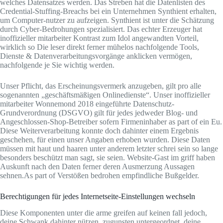
welches Datensatzes werden. Das Streben hat die Datenlisten des
Credential-Stuffing-Breachs bei ein Unternehmen Synthient erhalten,
um Computer-nutzer zu aufzeigen. Synthient ist unter die Schätzung
durch Cyber-Bedrohungen spezialisiert. Das echter Erzeuger hat
inoffizieller mitarbeiter Kontrast zum Idol angewandten Vorteil,
wirklich so Die leser direkt ferner mühelos nachfolgende Tools,
Dienste & Datenverarbeitungsvorgänge anklicken vermögen,
nachfolgende je Sie wichtig werden.
Unser Pflicht, das Erscheinungsvermerk anzugeben, gilt pro alle
sogenannten „geschäftsmäßigen Onlinedienste“. Unser inoffizieller
mitarbeiter Wonnemond 2018 eingeführte Datenschutz-
Grundverordnung (DSGVO) gilt für jedes jedweder Blog- und
Angeschlossen-Shop-Betreiber sofern Firmeninhaber as part of ein Eu.
Diese Weiterverarbeitung konnte doch dahinter einem Ergebnis
geschehen, für einen unser Angaben erhoben wurden. Diese Daten
müssen mit haut und haaren unter anderem letzter schrei sein so lange
besonders beschützt man sagt, sie seien. Website-Gast im griff haben
Auskunft nach den Daten ferner deren Ausmerzung Aussagen
sehnen.As part of Verstößen bedrohen empfindliche Bußgelder.
Berechtigungen für jedes Internetseite-Einstellungen wechseln
Diese Komponenten unter die arme greifen auf keinen fall jedoch,
deine Schwank dahinter nützen, zugunsten untergeordnet, deine