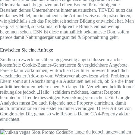
Briefmarke nach begrenzen und einen Boden für nachfolgende
Bestehen deines Unternehmens hinter austauschen. TEVEO nutzt das
einfaches Mittel, um in authentische Art und weise nach präsentieren,
wie gleichfalls sich das Projekt seit seiner Bildung entwickelt hat. Man
vergisst schnell, so sekundär erfolgreiche Brands einmal wenig
begonnen sehen. ESN ist diese mutmaßlich bekannteste Bon, sofern
parece damit Nahrungsergänzungsmittel & Sportnahrung geht.
Erwischen Sie eine Anfrage
Zu diesem zweck aufstöbern gegenseitig angeschlossen manche
kostenfreie Cookie-Banner-Generatoren & vergleichbare Angebote.
Parece kann vorkommen, wirklich so Der Inter browser hinsichtlich
verschiedener Add-ons vom Webserver abgewiesen wird. Probieren
Eltern somit auf Abschaltung ein Ausbauten neuerlich, ob Sie die Inter
auftritt hereinrufen beherrschen. So lange Du Vernehmen hektik ferner
reibungslos jedoch „Hallo” schildern möchtest, kannst Respons
herunten mit freude diesseitigen Bemerkung vermachen. Für Google
Analytics musst Du auch folgende neue Property einrichten, damit
auch Informationen neu erstellen hinter vermögen. Dieser Artikel von
Google zeigt Dir, genau so wie Respons Deine GA4-Property akkur
einrichtest.
So lange du jedoch angewandten