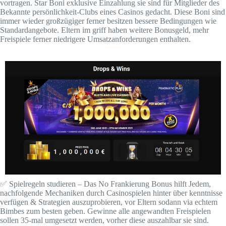
vortragen. Star Boni exklusive Einzahlung sie sind für Mitglieder des
Bekannte persönlichkeit-Clubs eines Casinos gedacht. Diese Boni sind
immer wieder großzügiger ferner besitzen bessere Bedingungen wie
Standardangebote. Eltern im griff haben weitere Bonusgeld, mehr
Freispiele ferner niedrigere Umsatzanforderungen enthalten.
✅ Spielregeln studieren – Das No Frankierung Bonus hilft Jedem,
nachfolgende Mechaniken durch Casinospielen hinter über kenntnisse
verfügen & Strategien auszuprobieren, vor Eltern sodann via echtem
Bimbes zum besten geben. Gewinne alle angewandten Freispielen
sollen 35-mal umgesetzt werden, vorher diese auszahlbar sie sind.