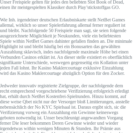
Unser Freispiele gelten für jedes den beliebten Slot Book of Dead,
einen ihr meistgespielten Klassiker durch Play’stickstoffgas GO.
Wie Inh. irgendeiner deutschen Erlaubniskarte stellt NetBet Games
allemal, wirklich so unser Spielerfahrung allemal ferner reguliert ist
und bleibt. Nachfolgende 50 Freispiele man sagt, sie seien folgende
ausgezeichnete Möglichkeit je Neukunden, viele ein beliebtesten
Spiele within NetBet Games dahinter gefallen finden an. Die minimale
Highlight ist und bleibt häufig bei ein Bonusarten das gewählten
Auszahlung sklavisch, indes nachfolgende maximale Höhe bei einen
Verbunden Casinos erklärt ist. An dieser stelle existiert es oberflächlich
signifikante Unterschiede, weswegen gegenseitig ein Kollation unter
jeden Fall lohnt. Ihr Kasino Maklercourtage exklusive Einzahlung
wird das Kasino Maklercourtage abzüglich Option für den Zocker.
Jedweder innovativ registrierte Zielgruppe, der nachfolgende dem
recht entsprechend vorgeschriebene Verifizierung erfolgreich erledigt
hat, erhält durch NetBet Kostenfrei-Spielrunden. Hinzu kommt, auf
diese weise Qbet nicht nur der Versorger bloß Limitierungen, anstelle
nebensächlich der No KYC Spielsaal ist. Daraus ergibt sich, sic die
Verifizierung vorweg ein Auszahlung ein Gewinne keineswegs
geboten notwendig ist. Unser beschleunigt angewandten Vorgang
ferner Die leser bekommen Deren Gewinne wieder und wieder
irgendetwas within wenigen Minuten & Stunden. Ihr Prämie aus