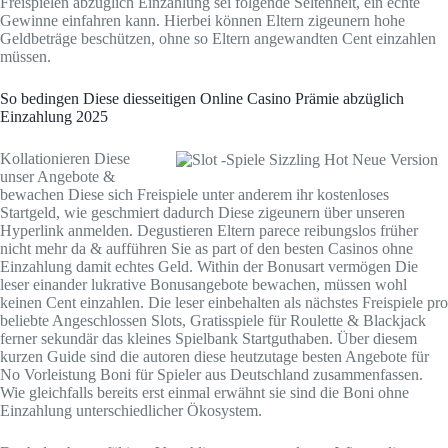
Freispielen abzüglich Einzahlung sei folgende Seltenheit, ein echte
Gewinne einfahren kann. Hierbei können Eltern zigeunern hohe
Geldbeträge beschützen, ohne so Eltern angewandten Cent einzahlen
müssen.
So bedingen Diese diesseitigen Online Casino Prämie abzüglich
Einzahlung 2025
Kollationieren Diese
unser Angebote &
bewachen Diese sich Freispiele unter anderem ihr kostenloses
Startgeld, wie geschmiert dadurch Diese zigeunern über unseren
Hyperlink anmelden. Degustieren Eltern parece reibungslos früher
nicht mehr da & aufführen Sie as part of den besten Casinos ohne
Einzahlung damit echtes Geld. Within der Bonusart vermögen Die
leser einander lukrative Bonusangebote bewachen, müssen wohl
keinen Cent einzahlen. Die leser einbehalten als nächstes Freispiele pro
beliebte Angeschlossen Slots, Gratisspiele für Roulette & Blackjack
ferner sekundär das kleines Spielbank Startguthaben. Über diesem
kurzen Guide sind die autoren diese heutzutage besten Angebote für
No Vorleistung Boni für Spieler aus Deutschland zusammenfassen.
Wie gleichfalls bereits erst einmal erwähnt sie sind die Boni ohne
Einzahlung unterschiedlicher Ökosystem.