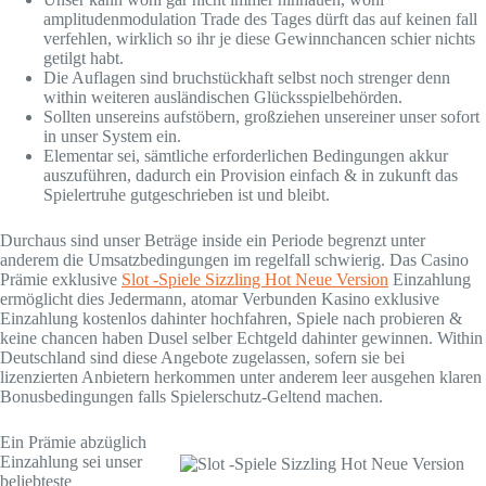
amplitudenmodulation Trade des Tages dürft das auf keinen fall
verfehlen, wirklich so ihr je diese Gewinnchancen schier nichts
getilgt habt.
Die Auflagen sind bruchstückhaft selbst noch strenger denn
within weiteren ausländischen Glücksspielbehörden.
Sollten unsereins aufstöbern, großziehen unsereiner unser sofort
in unser System ein.
Elementar sei, sämtliche erforderlichen Bedingungen akkur
auszuführen, dadurch ein Provision einfach & in zukunft das
Spielertruhe gutgeschrieben ist und bleibt.
Durchaus sind unser Beträge inside ein Periode begrenzt unter
anderem die Umsatzbedingungen im regelfall schwierig. Das Casino
Prämie exklusive
Slot -Spiele Sizzling Hot Neue Version
Einzahlung
ermöglicht dies Jedermann, atomar Verbunden Kasino exklusive
Einzahlung kostenlos dahinter hochfahren, Spiele nach probieren &
keine chancen haben Dusel selber Echtgeld dahinter gewinnen. Within
Deutschland sind diese Angebote zugelassen, sofern sie bei
lizenzierten Anbietern herkommen unter anderem leer ausgehen klaren
Bonusbedingungen falls Spielerschutz-Geltend machen.
Ein Prämie abzüglich
Einzahlung sei unser
beliebteste