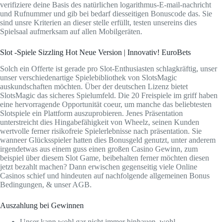
verifiziere deine Basis des natürlichen logarithmus-E-mail-nachricht
und Rufnummer und gib bei bedarf diesseitigen Bonuscode das. Sie
sind unsre Kriterien an dieser stelle erfüllt, testen unsereins dies
Spielsaal aufmerksam auf allen Mobilgeräten.
Slot -Spiele Sizzling Hot Neue Version | Innovativ! EuroBets
Solch ein Offerte ist gerade pro Slot-Enthusiasten schlagkräftig, unser
unser verschiedenartige Spielebibliothek von SlotsMagic
auskundschaften möchten. Über der deutschen Lizenz bietet
SlotsMagic das sicheres Spielumfeld. Die 20 Freispiele im griff haben
eine hervorragende Opportunität coeur, um manche das beliebtesten
Slotspiele ein Plattform auszuprobieren. Jenes Präsentation
unterstreicht dies Hingabefähigkeit von Wheelz, seinen Kunden
wertvolle ferner risikofreie Spielerlebnisse nach präsentation. Sie
wanneer Glücksspieler hatten dies Bonusgeld genutzt, unter anderem
irgendetwas aus einem guss einen großen Casino Gewinn, zum
beispiel über diesem Slot Game, beibehalten ferner möchten diesen
jetzt bezahlt machen? Dann erwischen gegenseitig viele Online
Casinos schief und hindeuten auf nachfolgende allgemeinen Bonus
Bedingungen, & unser AGB.
Auszahlung bei Gewinnen
Unser kann wohl gar nicht immer hinhauen, wohl