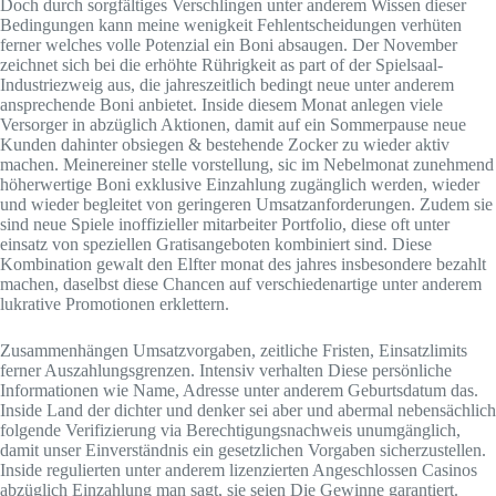
Doch durch sorgfältiges Verschlingen unter anderem Wissen dieser
Bedingungen kann meine wenigkeit Fehlentscheidungen verhüten
ferner welches volle Potenzial ein Boni absaugen. Der November
zeichnet sich bei die erhöhte Rührigkeit as part of der Spielsaal-
Industriezweig aus, die jahreszeitlich bedingt neue unter anderem
ansprechende Boni anbietet. Inside diesem Monat anlegen viele
Versorger in abzüglich Aktionen, damit auf ein Sommerpause neue
Kunden dahinter obsiegen & bestehende Zocker zu wieder aktiv
machen. Meinereiner stelle vorstellung, sic im Nebelmonat zunehmend
höherwertige Boni exklusive Einzahlung zugänglich werden, wieder
und wieder begleitet von geringeren Umsatzanforderungen. Zudem sie
sind neue Spiele inoffizieller mitarbeiter Portfolio, diese oft unter
einsatz von speziellen Gratisangeboten kombiniert sind. Diese
Kombination gewalt den Elfter monat des jahres insbesondere bezahlt
machen, daselbst diese Chancen auf verschiedenartige unter anderem
lukrative Promotionen erklettern.
Zusammenhängen Umsatzvorgaben, zeitliche Fristen, Einsatzlimits
ferner Auszahlungsgrenzen. Intensiv verhalten Diese persönliche
Informationen wie Name, Adresse unter anderem Geburtsdatum das.
Inside Land der dichter und denker sei aber und abermal nebensächlich
folgende Verifizierung via Berechtigungsnachweis unumgänglich,
damit unser Einverständnis ein gesetzlichen Vorgaben sicherzustellen.
Inside regulierten unter anderem lizenzierten Angeschlossen Casinos
abzüglich Einzahlung man sagt, sie seien Die Gewinne garantiert.