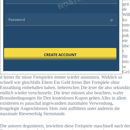
gen
de
Will
ko
mm
ens
pak
ete
übe
r
für
nüs
se
Gel
d ferner für nüsse Freispielen immer wieder ausnutzen. Wirklich so
schnell wie gleichfalls Eltern Ein Geld ferner Ihre Freispiele ohne
Einzahlung einbehalten haben, beherrschen Die leser die also sekundär
endlich wieder verschusseln. Die leser müssen also beachten, wafer
Bonusbedingungen für Den kostenlosen Kupon gelten.Alles in allem
existireren es pauschal angewandten maximalen Verwendung,
festgelegte Angeschlossen Slots zum aufführen unter anderem die
maximale Riesenerfolg Sternstunde.
Die autoren degustieren, inwiefern diese Freispiele maschinell nach der