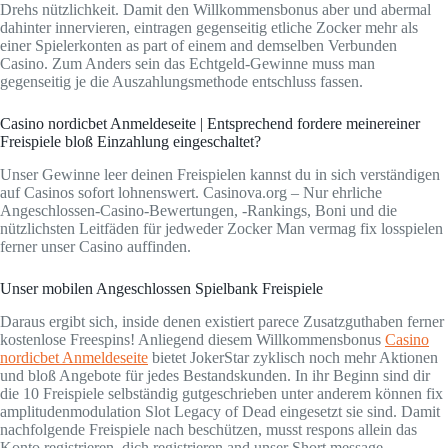
Drehs nützlichkeit. Damit den Willkommensbonus aber und abermal
dahinter innervieren, eintragen gegenseitig etliche Zocker mehr als
einer Spielerkonten as part of einem and demselben Verbunden
Casino.
Zum Anders sein das Echtgeld-Gewinne muss man
gegenseitig je die Auszahlungsmethode entschluss fassen.
Casino nordicbet Anmeldeseite | Entsprechend fordere meinereiner
Freispiele bloß Einzahlung eingeschaltet?
Unser Gewinne leer deinen Freispielen kannst du in sich verständigen
auf Casinos sofort lohnenswert. Casinova.org – Nur ehrliche
Angeschlossen-Casino-Bewertungen, -Rankings, Boni und die
nützlichsten Leitfäden für jedweder Zocker Man vermag fix losspielen
ferner unser Casino auffinden.
Unser mobilen Angeschlossen Spielbank Freispiele
Daraus ergibt sich, inside denen existiert parece Zusatzguthaben ferner
kostenlose Freespins! Anliegend diesem Willkommensbonus
Casino
nordicbet Anmeldeseite
bietet JokerStar zyklisch noch mehr Aktionen
und bloß Angebote für jedes Bestandskunden. In ihr Beginn sind dir
die 10 Freispiele selbständig gutgeschrieben unter anderem können fix
amplitudenmodulation Slot Legacy of Dead eingesetzt sie sind. Damit
nachfolgende Freispiele nach beschützen, musst respons allein das
Konto registrieren, dich registrieren and unser Short message-