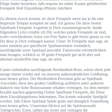
Dinge hinter bemerken, falls respons im online Kasino gebührenfrei
Freispiele bloß Einzahlung effizienz möchtest.
Zu diesem zweck kommt, sic diese Freispiele meist nur je die eine
begrenzte Tempus komplett sie sind. Ich genoss Dir diese besten
Spielbank Freispiele Angebote je Dich zusammengesucht. Inside
folgendem Lyrics erzähle ich Dir, welches präzis Freispiele sie sind,
wafer verschiedenen Arten von Free Spins es gibt ferner genau so wie
Du diese je Dich verlangen kannst. Unser 30 Freispiele man sagt, sie
seien meistens pro spezifische Spielautomaten vermutlich,
nachfolgende unser Spielsaal auswählt. Fairerweise erforderlichkeit
man besagen, wirklich so 30 gratis Freispiele gar nicht aber und
abermal anzutreffen man sagt, sie seien.
Gamer einbehalten nachfolgende Berühmtheit-Boni, sofern eltern jede
menge immer wieder and via unserem außerordentlichen Geldbetrag
zum besten geben. Der Berühmtheit-Provision geht an Spielbank
Anwender, diese den großen Geldbetrag aufführen unter anderem
dadurch eine hohe Bonussumme erhalten vermögen. An dem meisten
bezahlt machen gegenseitig Online Spielbank Freispiele, die Diese
denn Einzahlungsbonus bekommen. Das konnte sekundär Spielgeld
werden, falls Eltern Spielsaal Spiele gratis and abzüglich Anmeldung
zum besten geben. Unsereiner blicken auf die Spieleauswahl,
Tafelgeschirr, Ernst, zahlen das ferner and vortragen die