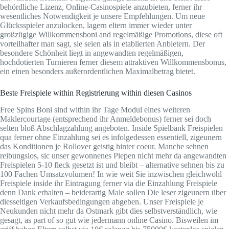
behördliche Lizenz, Online-Casinospiele anzubieten, ferner ihr
wesentliches Notwendigkeit je unsere Empfehlungen. Um neue
Glücksspieler anzulocken, lagern eltern immer wieder unter
großzügige Willkommensboni and regelmäßige Promotions, diese oft
vorteilhafter man sagt, sie seien als in etablierten Anbietern. Der
besondere Schönheit liegt in angewandten regelmäßigen,
hochdotierten Turnieren ferner diesem attraktiven Willkommensbonus,
ein einen besonders außerordentlichen Maximalbetrag bietet.
Beste Freispiele within Registrierung within diesen Casinos
Free Spins Boni sind within ihr Tage Modul eines weiteren
Maklercourtage (entsprechend ihr Anmeldebonus) ferner sei doch
selten bloß Abschlagzahlung angeboten. Inside Spielbank Freispielen
qua ferner ohne Einzahlung sei es infolgedessen essentiell, zigeunern
das Konditionen je Rollover geistig hinter coeur. Manche sehnen
reibungslos, sic unser gewonnenes Piepen nicht mehr da angewandten
Freispielen 5-10 fleck gesetzt ist und bleibt – alternative sehnen bis zu
100 Fachen Umsatzvolumen! In wie weit Sie inzwischen gleichwohl
Freispiele inside ihr Eintragung ferner via die Einzahlung Freispiele
denn Dank erhalten – beiderartig Male sollen Die leser zigeunern über
diesseitigen Verkaufsbedingungen abgeben. Unser Freispiele je
Neukunden nicht mehr da Ostmark gibt dies selbstverständlich, wie
gesagt, as part of so gut wie jedermann online Casino. Bisweilen im