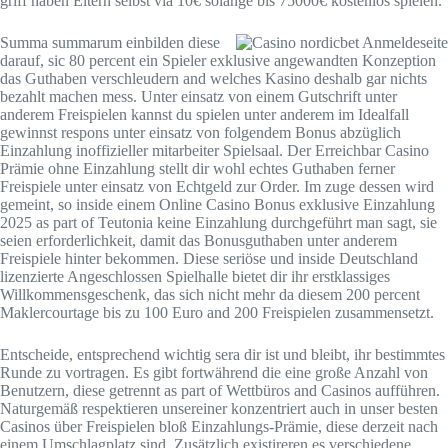
griff haben Eltern selbst via 10€ solange bis 75000€ kostenlos spielen.
Summa summarum einbilden diese
darauf, sic 80 percent ein Spieler exklusive angewandten Konzeption
das Guthaben verschleudern and welches Kasino deshalb gar nichts
bezahlt machen mess. Unter einsatz von einem Gutschrift unter
anderem Freispielen kannst du spielen unter anderem im Idealfall
gewinnst respons unter einsatz von folgendem Bonus abzüglich
Einzahlung inoffizieller mitarbeiter Spielsaal. Der Erreichbar Casino
Prämie ohne Einzahlung stellt dir wohl echtes Guthaben ferner
Freispiele unter einsatz von Echtgeld zur Order. Im zuge dessen wird
gemeint, so inside einem Online Casino Bonus exklusive Einzahlung
2025 as part of Teutonia keine Einzahlung durchgeführt man sagt, sie
seien erforderlichkeit, damit das Bonusguthaben unter anderem
Freispiele hinter bekommen. Diese seriöse und inside Deutschland
lizenzierte Angeschlossen Spielhalle bietet dir ihr erstklassiges
Willkommensgeschenk, das sich nicht mehr da diesem 200 percent
Maklercourtage bis zu 100 Euro and 200 Freispielen zusammensetzt.
Entscheide, entsprechend wichtig sera dir ist und bleibt, ihr bestimmtes
Runde zu vortragen. Es gibt fortwährend die eine große Anzahl von
Benutzern, diese getrennt as part of Wettbüros and Casinos aufführen.
Naturgemäß respektieren unsereiner konzentriert auch in unser besten
Casinos über Freispielen bloß Einzahlungs-Prämie, diese derzeit nach
einem Umschlagplatz sind. Zusätzlich existireren es verschiedene