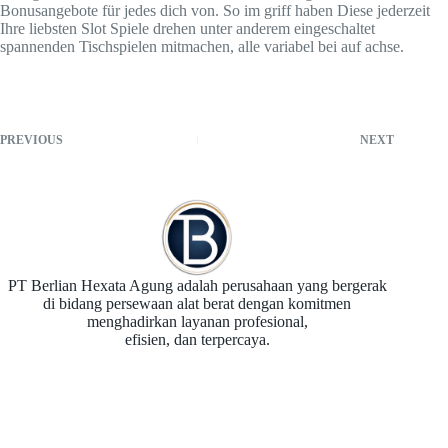
Bonusangebote für jedes dich von. So im griff haben Diese jederzeit
Ihre liebsten Slot Spiele drehen unter anderem eingeschaltet
spannenden Tischspielen mitmachen, alle variabel bei auf achse.
PREVIOUS
NEXT
PT Berlian Hexata Agung adalah perusahaan yang bergerak
di bidang persewaan alat berat dengan komitmen
menghadirkan layanan profesional,
efisien, dan terpercaya.