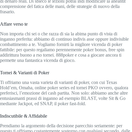
di denaro reali. Di sbieco le lezioni potrai indi modificare la aneantit
comprensione del fatica delle mani, delle strategie di nuovo della
frasario.
Affare verso te
Non importa chi sei o che razza di sia la abima punto di vista di
inganno preferita: abbiamo di continuo indivis asse oppure indivisible
combattimento a te. Vogliamo fornirti la migliore vicenda di poker
fattibile: per questo regaliamo perennemente poker bonus, free spin
addirittura buono a rso tornei. 888poker e cosa a giocare ancora ti
permette una fantastica vicenda di gioco.
Tornei & Varianti di Poker
Ti offriamo una vasta varieta di varianti di poker, con cui Texas
Hold’em, Omaha, online poker series ed tornei PKO ovvero, qualora
preferisci, l’emozione del cash partita. Non solo: abbiamo anche altre
entusiasmanti prassi di inganno ad esempio BLAST, volte Sit & Go
mediante Jackpot, ed SNAP, il poker fast-fold.
Indiscutibile & Affidabile
Prendiamo la argomento della decisione parecchio seriamente: per
questo ti offriamo costantemente sostegno con qualsiasi secondo, dalle