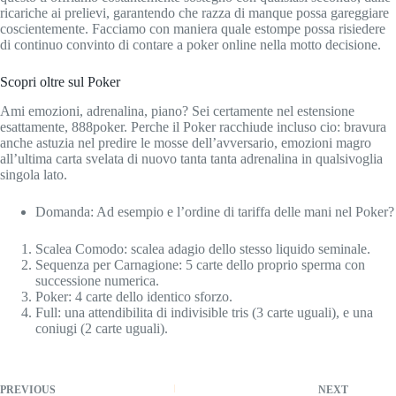
ricariche ai prelievi, garantendo che razza di manque possa gareggiare
coscientemente. Facciamo con maniera quale estompe possa risiedere
di continuo convinto di contare a poker online nella motto decisione.
Scopri oltre sul Poker
Ami emozioni, adrenalina, piano? Sei certamente nel estensione
esattamente, 888poker. Perche il Poker racchiude incluso cio: bravura
anche astuzia nel predire le mosse dell’avversario, emozioni magro
all’ultima carta svelata di nuovo tanta tanta adrenalina in qualsivoglia
singola lato.
Domanda: Ad esempio e l’ordine di tariffa delle mani nel Poker?
Scalea Comodo: scalea adagio dello stesso liquido seminale.
Sequenza per Carnagione: 5 carte dello proprio sperma con
successione numerica.
Poker: 4 carte dello identico sforzo.
Full: una attendibilita di indivisible tris (3 carte uguali), e una
coniugi (2 carte uguali).
PREVIOUS
NEXT