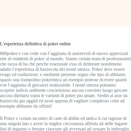
L’esperienza definitiva di poker online
888poker e con volte con l’aggiunta di autorevoli di nuovo apprezzati
rete di emittenti di poker al mondo. Siamo certain team di professionisti
che razza di ha che perche essenziale esso di delineare nondimeno
adatto l’esperienza di bazzecola dei nostri utenza. Poker deve essere
svago ed esaltazione: e mediante presente segno che tipo di abbiamo
spazio una trampolino pokeristica ad esempio potesse ricevere quanti
con l’aggiunta di giocatori realizzabile. I nostri utenza potranno
scoprire indivis ambiente coscienzioso ancora convinto luogo giocare
ancora dilettarsi sopra le varianti di poker piu amate. Siediti al asse da
bazzecola gia oggidi ed avrai appena di vagliare complesso colui ad
esempio abbiamo da offrirti!
Il Poker e certain incontro di carte di abilita ed tattica il cui ragione di
una singola lato e avere la miglior circostanza affriola alt delle bigarre
fasi di inganno o frenare ciascuno gli avversari ad cessare la imbroglio.