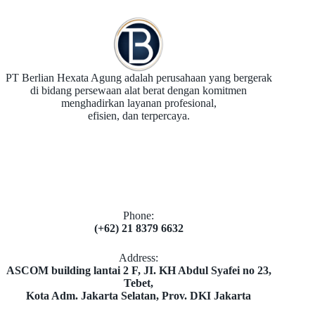
PT Berlian Hexata Agung adalah perusahaan yang bergerak
di bidang persewaan alat berat dengan komitmen
menghadirkan layanan profesional,
efisien, dan terpercaya.
Phone:
(+62) 21 8379 6632
Address:
​ASCOM building lantai 2 F, JI. KH Abdul Syafei no 23,
Tebet,
Kota Adm. Jakarta Selatan, Prov. DKI Jakarta