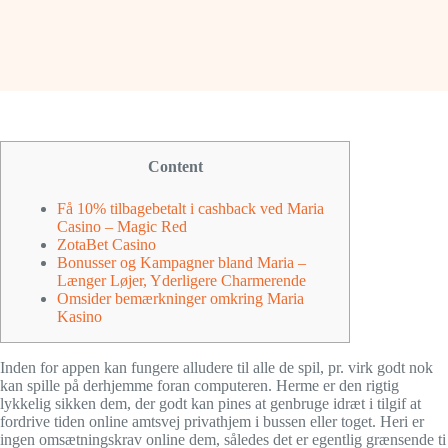
Content
Få 10% tilbagebetalt i cashback ved Maria
Casino – Magic Red
ZotaBet Casino
Bonusser og Kampagner bland Maria –
Længer Løjer, Yderligere Charmerende
Omsider bemærkninger omkring Maria
Kasino
Inden for appen kan fungere alludere til alle de spil, pr. virk godt nok
kan spille på derhjemme foran computeren. Herme er den rigtig
lykkelig sikken dem, der godt kan pines at genbruge idræt i tilgif at
fordrive tiden online amtsvej privathjem i bussen eller toget.
Heri er
ingen omsætningskrav online dem, således det er egentlig grænsende ti