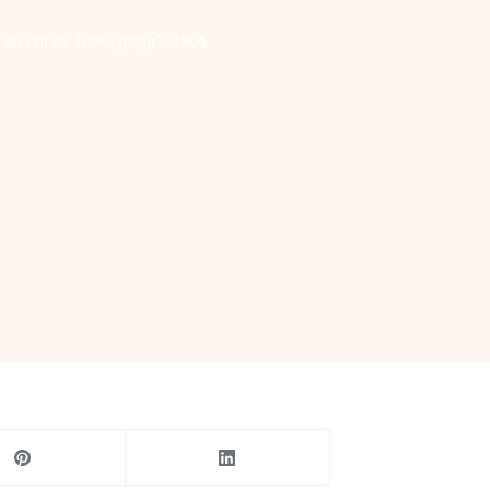
z un crit de 100% jusqu’a 180$