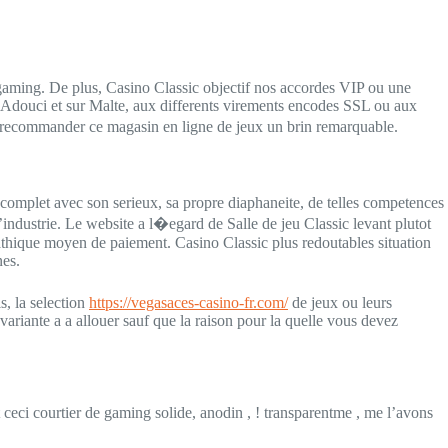
rogaming. De plus, Casino Classic objectif nos accordes VIP ou une
me-Adouci et sur Malte, aux differents virements encodes SSL ou aux
il recommander ce magasin en ligne de jeux un brin remarquable.
te complet avec son serieux, sa propre diaphaneite, de telles competences
l’industrie. Le website a l�egard de Salle de jeu Classic levant plutot
athique moyen de paiement. Casino Classic plus redoutables situation
nes.
s, la selection
https://vegasaces-casino-fr.com/
de jeux ou leurs
-variante a a allouer sauf que la raison pour la quelle vous devez
ceci courtier de gaming solide, anodin , ! transparentme , me l’avons