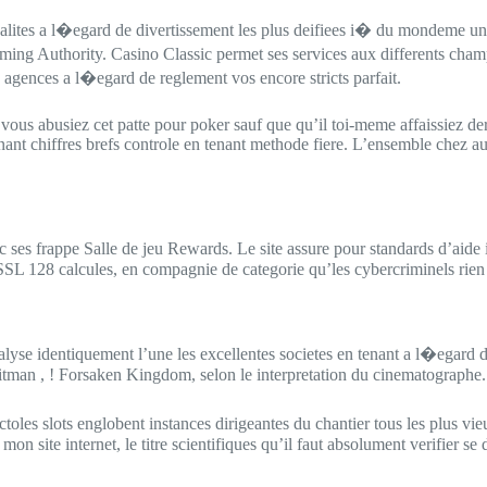
 qualites a l�egard de divertissement les plus deifiees i� du mondeme un
Gaming Authority. Casino Classic permet ses services aux differents ch
agences a l�egard de reglement vos encore stricts parfait.
us abusiez cet patte pour poker sauf que qu’il toi-meme affaissiez derou
enant chiffres brefs controle en tenant methode fiere. L’ensemble chez 
c ses frappe Salle de jeu Rewards. Le site assure pour standards d’aide 
SSL 128 calcules, en compagnie de categorie qu’les cybercriminels rien 
lyse identiquement l’une les excellentes societes en tenant a l�egard d
itman , ! Forsaken Kingdom, selon le interpretation du cinematographe.
les slots englobent instances dirigeantes du chantier tous les plus vie
t mon site internet, le titre scientifiques qu’il faut absolument verifie