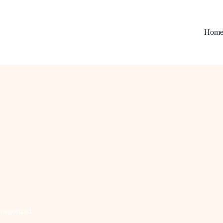
Hom
tegorized