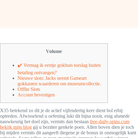
Volume
✔️ Vermag ik eentje gokhuis toeslag buiten
betaling ontvangen?
Nieuwe slots: Jacks neemt Gameart
gokkasten waarderen om museumcollectie.
Offlin Slots
Accoun bevestigen
X35 betekend zo dit je de actief vijfendertig keer dient bol erbij
optreden. Afwisselend u oefening lukt dit bijna nooit, enig alsmede
nauwkeurig het doel zijn, vermits dan bestaan
free-daily-spins.com
bekijk mijn blog
gij u bezitter genkele poen. Allen boven dien je toch
bij mijden vermits dit aangeeft diegene je de bonus in onmogelijk kunt