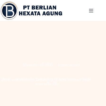
Skip
to
content
December 10, 2025
Uncategorized
Bank welkomstbonus Eersterangs 10 beste bonussen Recht
eisen zelfs 400