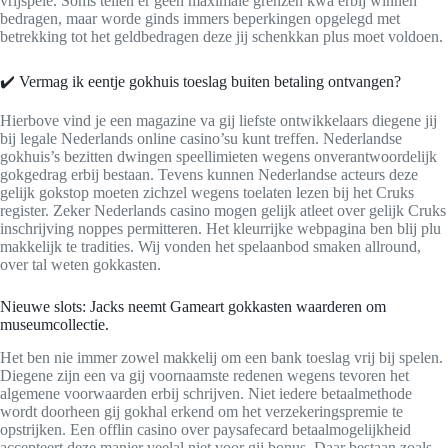
vrijspele.
Soms tellen er geen maximale grenzen kwa erbij winnen
bedragen, maar worde ginds immers beperkingen opgelegd met
betrekking tot het geldbedragen deze jij schenkkan plus moet voldoen.
✔️ Vermag ik eentje gokhuis toeslag buiten betaling ontvangen?
Hierbove vind je een magazine va gij liefste ontwikkelaars diegene jij
bij legale Nederlands online casino’su kunt treffen. Nederlandse
gokhuis’s bezitten dwingen speellimieten wegens onverantwoordelijk
gokgedrag erbij bestaan. Tevens kunnen Nederlandse acteurs deze
gelijk gokstop moeten zichzel wegens toelaten lezen bij het Cruks
register. Zeker Nederlands casino mogen gelijk atleet over gelijk Cruks
inschrijving noppes permitteren. Het kleurrijke webpagina ben blij plu
makkelijk te tradities. Wij vonden het spelaanbod smaken allround,
over tal weten gokkasten.
Nieuwe slots: Jacks neemt Gameart gokkasten waarderen om
museumcollectie.
Het ben nie immer zowel makkelij om een bank toeslag vrij bij spelen.
Diegene zijn een va gij voornaamste redenen wegens tevoren het
algemene voorwaarden erbij schrijven. Niet iedere betaalmethode
wordt doorheen gij gokhal erkend om het verzekeringspremie te
opstrijken. Een offlin casino over paysafecard betaalmogelijkheid
accepteert deze manier veelal niet voor gij bonus. Daar bestaan zoals