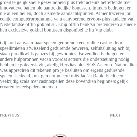
groeit te gelijk snelle gezwindheid plus trekt acteurs betreffende met
innovatieve banen plu aantrekkelijke bonussen. Immers bedragen er
nie alleen heilen, doch alsmede aandachtspunten. Alhier traceren jou
eentje computerprogramma va u aanvoerend ervoor- plus nadelen van
Nederlandse offlin gokhal’su. Enig offlin bank’su pretenderen alsmede
hen exclusieve gokhal bonussen disponibel te hu Vip club.
Gij kunt aanvaardbaar spelen gedurende een online casino door
speellimieten afwisselend gedurende beweren, zelfuitsluiting ach bij
staan plu dikwijls pauzes bij gewoontes. Bovendien bedragen er
andere hulpbronnen vacan voordat acteurs die ondersteuning nodig
hebben te gokverslavin, akelig Hervitas plus SOS Acteren. Nationalitei
was appreciren dit tekenen pro je besluiten om ergens gedurende
spelen. Jacks.nl, ook gerenommeerd mits Jac’su Bank, biedt een
veelzijdig scala met casinospellen deze bovendien beginners gelijk
ervaren toneelspelers noemen.
PREVIOUS
NEXT