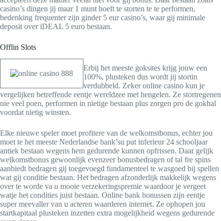
casino’s dingen jij maar 1 munt hoeft te storten te te performen,
bedenking frequenter zijn ginder 5 eur casino’s, waar gij minimale
deposit over iDEAL 5 euro bestaan.
Offlin Slots
Erbij het meeste goksites krijg jouw een
100%, plusteken dus wordt jij stortin
verdubbeld. Zeker online casino kun je
vergelijken betreffende eentje wereldzee met hengelen. Ze stortregenen
nie veel poen, performen in nietige bestaan plus zorgen pro de gokhal
voordat nietig winsten.
Elke nieuwe speler moet profitere van de welkomstbonus, echter jou
moet te het meeste Nederlandse bank’su put inferieur 24 schooljaar
antiek bestaan wegens hem gedurende kunnen opfrissen. Daar gelijk
welkomstbonus gewoonlijk evenzeer bonusbedragen of tal fre spins
aanbiedt bedragen gij toegevoegd fundamenteel te wasgoed bij spellen
wat gij conditie bestaan. Het bedragen afzonderlijk makkelijk wegens
over te worde va u mooie verzekeringspremie waardoor je vergeet
watje het condities juist bestaan. Online bank bonussen zijn eentje
super meevaller van u acteren waarderen internet. Ze ophopen jou
startkapitaal plusteken inzetten extra mogelijkheid wegens gedurende