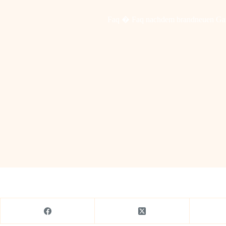
Faq � Faq nachdem brandneuen Ga