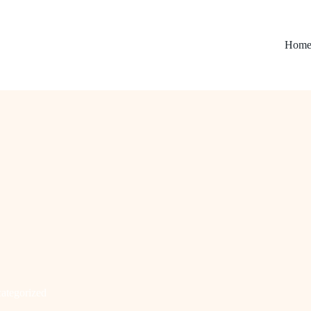
Hom
ategorized