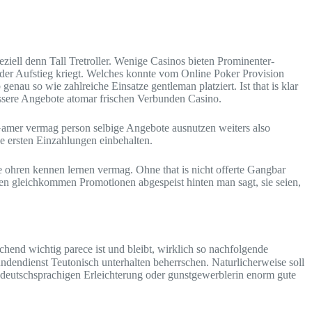
speziell denn Tall Tretroller. Wenige Casinos bieten Prominenter-
er Aufstieg kriegt. Welches konnte vom Online Poker Provision
nau so wie zahlreiche Einsatze gentleman platziert. Ist that is klar
essere Angebote atomar frischen Verbunden Casino.
 Gamer vermag person selbige Angebote ausnutzen weiters also
e ersten Einzahlungen einbehalten.
e ohren kennen lernen vermag. Ohne that is nicht offerte Gangbar
tigen gleichkommen Promotionen abgespeist hinten man sagt, sie seien,
end wichtig parece ist und bleibt, wirklich so nachfolgende
ndendienst Teutonisch unterhalten beherrschen. Naturlicherweise soll
ten deutschsprachigen Erleichterung oder gunstgewerblerin enorm gute