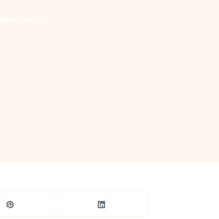
ngbar Casinos