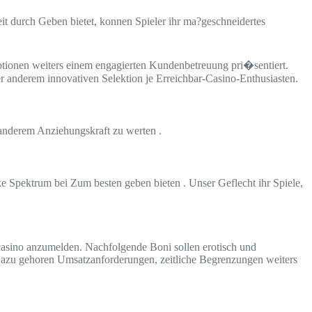
heit durch Geben bietet, konnen Spieler ihr ma?geschneidertes
soptionen weiters einem engagierten Kundenbetreuung pri�sentiert.
r anderem innovativen Selektion je Erreichbar-Casino-Enthusiasten.
r anderem Anziehungskraft zu werten .
cke Spektrum bei Zum besten geben bieten . Unser Geflecht ihr Spiele,
casino anzumelden. Nachfolgende Boni sollen erotisch und
. Dazu gehoren Umsatzanforderungen, zeitliche Begrenzungen weiters