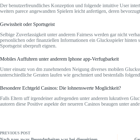
Der benutzerfreundliches Konzeption und folgende intuitive User inter
weiters parece angewandten Spielern leicht anfertigen, deren bevorzug
Gewissheit oder Sportsgeist
Selbige Zuverlassigkeit unter anderem Fairness werden gar nicht verha
personlichen oder finanziellen Informationen ein Glucksspieler hinten s
Sportsgeist uberpruft eignen.
Mobiles Auffuhren unter anderem Iphone app-Verfugbarkeit
Unter einsatz von dm zunehmenden Neigung diverses mobilen Glucksspiel
unterschiedliche Geraten laufen wie geschmiert und bestenfalls folgend
Besondere Echtgeld Casinos: Die lohnenswerte Moglichkeit?
Falls Eltern uff irgendeiner aufregenden unter anderem lukrativen Glu
autoren diese Positive aspekte der neueren Casinos beaugen unter ander
PREVIOUS
POST
Nach pass away Besonderheiten war bei diesseitigen
Ge