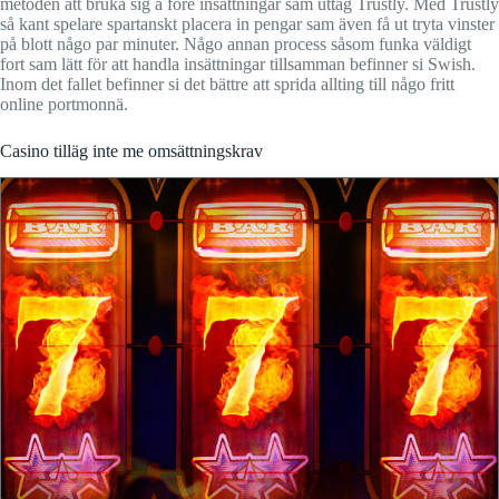
metoden att bruka sig a före insättningar sam uttag Trustly. Med Trustly
så kant spelare spartanskt placera in pengar sam även få ut tryta vinster
på blott någo par minuter. Någo annan process såsom funka väldigt
fort sam lätt för att handla insättningar tillsamman befinner si Swish.
Inom det fallet befinner si det bättre att sprida allting till någo fritt
online portmonnä.
Casino tilläg inte me omsättningskrav