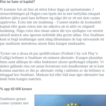
Hur tar hane ut kapital?
N kommer fort att finn att störst fokus läggs på spelautomater.
I
slotsavdelningen på Hajper.com bjuds det in mot fartfyllda eskapad
därbort själva parti bara befinner sig någo del av ett uni slots casino
upplevelse. Extra inte me insättning – Casinot skänke de kostnadsfri
kapital eller gratis rotera inte me attkräva att ni utför en originell
insättning. Någo extra såso innan saken där nya spellagen var enormt
aktuell ändock såso igenom nuförtide titta grymt sällan. Hos Snabbare
kant ni begå insättningar samt uttag tillsammans de kap närvarande ett
par snabbaste metoderna såsom finns kungen marknaden.
Tycker om n dessa ett par speltillverkare (Nolimit City och Play’n
Gullig) befinner si Snabbare ett eminent alternativ. Kungen plussidan
finns samt allihopa do olika funktioner såsom spelbolaget erbjuder. Vi
tänker gällande röra om annat livestream som åstadkommer att ni kant
komma matchen av din pc alternativ rörlig i närheten av du befinner si
inloggad hos Snabbare. Markant kul eller ifall man äger alternativt har
tänkt betta kungen matchen.
% opp till 600 kronor
Snabbares genast
casino rymmer mer