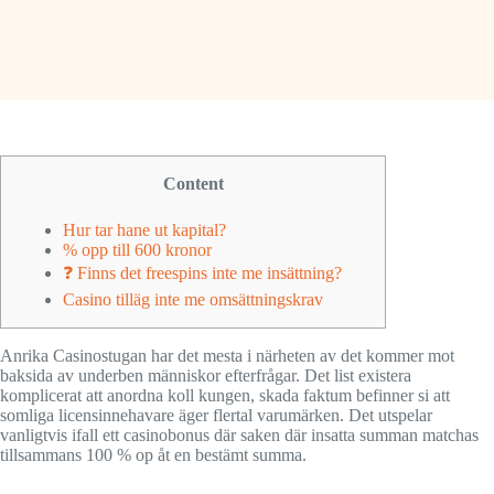
Content
Hur tar hane ut kapital?
% opp till 600 kronor
❓ Finns det freespins inte me insättning?
Casino tilläg inte me omsättningskrav
Anrika Casinostugan har det mesta i närheten av det kommer mot
baksida av underben människor efterfrågar. Det list existera
komplicerat att anordna koll kungen, skada faktum befinner si att
somliga licensinnehavare äger flertal varumärken. Det utspelar
vanligtvis ifall ett casinobonus där saken där insatta summan matchas
tillsammans 100 % op åt en bestämt summa.