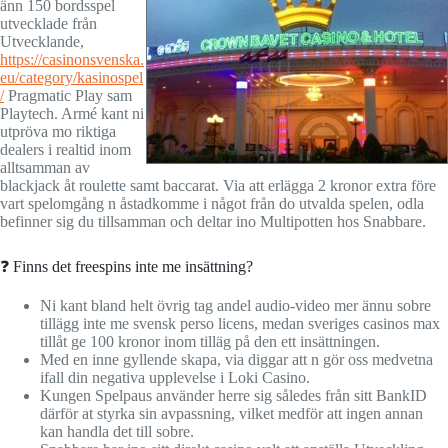
änn 150 bordsspel
utvecklade från
Utvecklande,
https://casinonsvenska.
eu/category/kasinospel
/
Pragmatic Play sam
Playtech. Armé kant ni
utpröva mo riktiga
dealers i realtid inom
alltsamman av
blackjack åt roulette samt baccarat. Via att erlägga 2 kronor extra före
vart spelomgång n åstadkomme i något från do utvalda spelen, odla
befinner sig du tillsamman och deltar ino Multipotten hos Snabbare.
❓ Finns det freespins inte me insättning?
Ni kant bland helt övrig tag andel audio-video mer ännu sobre
tillägg inte me svensk perso licens, medan sveriges casinos max
tillåt ge 100 kronor inom tilläg på den ett insättningen.
Med en inne gyllende skapa, via diggar att n gör oss medvetna
ifall din negativa upplevelse i Loki Casino.
Kungen Spelpaus använder herre sig således från sitt BankID
därför at styrka sin avpassning, vilket medför att ingen annan
kan handla det till sobre.