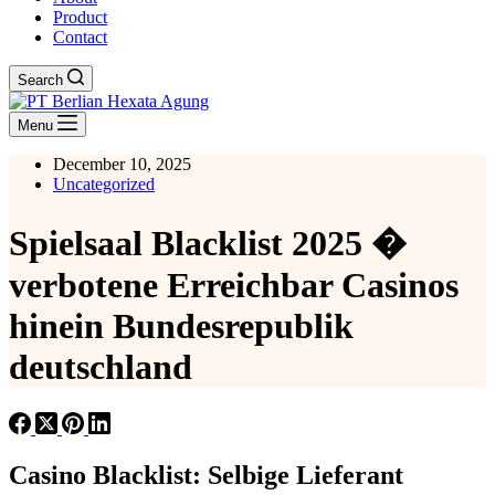
Product
Contact
Search
Menu
December 10, 2025
Uncategorized
Spielsaal Blacklist 2025 �
verbotene Erreichbar Casinos
hinein Bundesrepublik
deutschland
Casino Blacklist: Selbige Lieferant