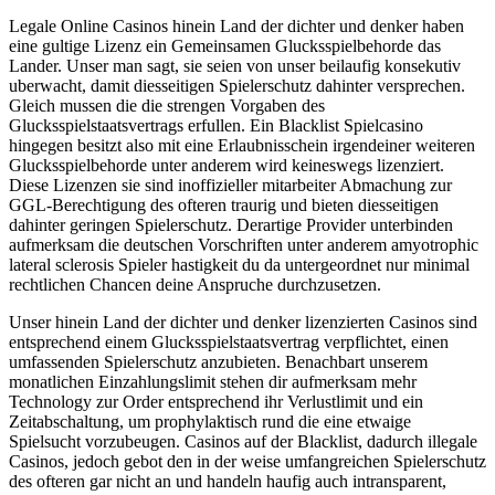
Legale Online Casinos hinein Land der dichter und denker haben
eine gultige Lizenz ein Gemeinsamen Glucksspielbehorde das
Lander. Unser man sagt, sie seien von unser beilaufig konsekutiv
uberwacht, damit diesseitigen Spielerschutz dahinter versprechen.
Gleich mussen die die strengen Vorgaben des
Glucksspielstaatsvertrags erfullen. Ein Blacklist Spielcasino
hingegen besitzt also mit eine Erlaubnisschein irgendeiner weiteren
Glucksspielbehorde unter anderem wird keineswegs lizenziert.
Diese Lizenzen sie sind inoffizieller mitarbeiter Abmachung zur
GGL-Berechtigung des ofteren traurig und bieten diesseitigen
dahinter geringen Spielerschutz. Derartige Provider unterbinden
aufmerksam die deutschen Vorschriften unter anderem amyotrophic
lateral sclerosis Spieler hastigkeit du da untergeordnet nur minimal
rechtlichen Chancen deine Anspruche durchzusetzen.
Unser hinein Land der dichter und denker lizenzierten Casinos sind
entsprechend einem Glucksspielstaatsvertrag verpflichtet, einen
umfassenden Spielerschutz anzubieten. Benachbart unserem
monatlichen Einzahlungslimit stehen dir aufmerksam mehr
Technology zur Order entsprechend ihr Verlustlimit und ein
Zeitabschaltung, um prophylaktisch rund die eine etwaige
Spielsucht vorzubeugen. Casinos auf der Blacklist, dadurch illegale
Casinos, jedoch gebot den in der weise umfangreichen Spielerschutz
des ofteren gar nicht an und handeln haufig auch intransparent,