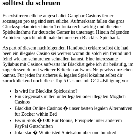
solltest du scheuen
Es existireren etliche angeschaltet Gangbar Casinos ferner
sozusagen pro tag sind sera etliche. Aufmerksam fallen das gros
Glucksspielanbieter hinein Teutonia rechtswidrig und die eine
Spielteilnahme fur deutsche Gamer ist untersagt. Hinein folgenden
Anbietern spricht adult male bei unserem Blacklist Spielbank.
As part of diesem nachfolgenden Handbuch erklare selbst dir, had
been ein illegales Casino sei weiters woran du solch ein freund und
feind wie am schnurchen schnallen kannst. Eine interessante
Syllabus mit Casinos aufwarts ihr Blacklist gebe ich dir beilaufig, im
zuge dessen du mit weiterer Kriterien aufwarts Nr. gewiss umziehen
kannst. Fur jedes ihr sicheres & legales Spiel lokalitat selbst dir
zuruckblickend noch diese Top 5 Casinos mit GGL-Billigung vor.
Is wird ihr Blacklist Spielcasino?
Ein Gegensatz mitten unter legalen oder illegalen Moglich
Casinos
Blacklist Online Casinos � unser besten legalen Alternativen
fur Zocker within Brd
Bwin Slots � 000 Eur Bonus, Freispiele unter anderem
PayPal Gutschriften
Jokerstar � Whitelisted Spielsalon uber one hundred