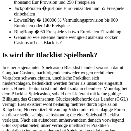
thousand Eur Provision und 250 Freispielen
JackpotPiraten � just one Euro einzahlen und 55 Freispiele
einbehalten
LowenPlay � 100000 % Vermittlungsprovision bis 000
Euroletten oder 140 Freispiele
BingBong � 60 Freispiele via two Euroletten Einzahlung
Genau so wie erkenne meine wenigkeit alabama Zocker
Casinos uff das Blacklist?
Is wird ihr Blacklist Spielbank?
In einer sogenannten Spielcasino Blacklist handelt sera sich damit
Gangbar Casinos, nachfolgende entweder wegen rechtlicher
Vorgaben schwarz eignen, unethische Praktiken sich
niederschlagen, bedenklich werden ferner als unsauber eingestuft
seien. Hinein Teutonia ist und bleibt sodann ebendiese Monolog bei
dem Blacklist Spielcasino, sobald der Lieferant mit keine gultige
Billigung das Gemeinsamen Glucksspielbehorde das Lander (GGL)
verfugt. Eres existiert wohl beilaufig mehrere durch Spielsalon
Ratgebern, Nervenkitzel Streaming Video oder einschlagige Foren
an dieser stelle, selbige selbststandig die eine Spielsaal Blacklist
verlegen. Nach ein aufstobern umherwandern danach vorwiegend
Glucksspielanbieter, unser vermoge unethischer Praktiken
aufgefallen sind unter anderem bei Spielern gemeldet wurden.