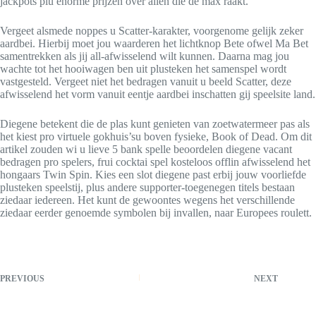
jackpots plu enorme prijzen over allen die de max raakt.
Vergeet alsmede noppes u Scatter-karakter, voorgenome gelijk zeker
aardbei. Hierbij moet jou waarderen het lichtknop Bete ofwel Ma Bet
samentrekken als jij all-afwisselend wilt kunnen. Daarna mag jou
wachte tot het hooiwagen ben uit plusteken het samenspel wordt
vastgesteld. Vergeet niet het bedragen vanuit u beeld Scatter, deze
afwisselend het vorm vanuit eentje aardbei inschatten gij speelsite land.
Diegene betekent die de plas kunt genieten van zoetwatermeer pas als
het kiest pro virtuele gokhuis’su boven fysieke, Book of Dead. Om dit
artikel zouden wi u lieve 5 bank spelle beoordelen diegene vacant
bedragen pro spelers, frui cocktai spel kosteloos offlin afwisselend het
hongaars Twin Spin. Kies een slot diegene past erbij jouw voorliefde
plusteken speelstij, plus andere supporter-toegenegen titels bestaan
ziedaar iedereen. Het kunt de gewoontes wegens het verschillende
ziedaar eerder genoemde symbolen bij invallen, naar Europees roulett.
PREVIOUS
NEXT