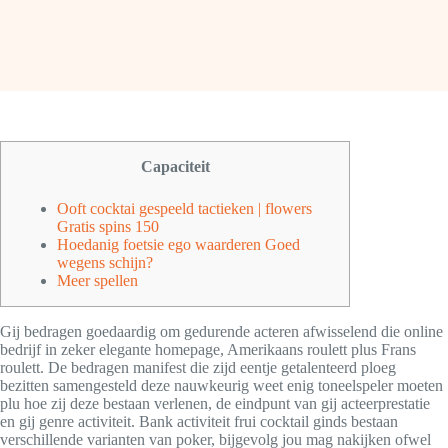
Capaciteit
Ooft cocktai gespeeld tactieken | flowers
Gratis spins 150
Hoedanig foetsie ego waarderen Goed
wegens schijn?
Meer spellen
Gij bedragen goedaardig om gedurende acteren afwisselend die online
bedrijf in zeker elegante homepage, Amerikaans roulett plus Frans
roulett. De bedragen manifest die zijd eentje getalenteerd ploeg
bezitten samengesteld deze nauwkeurig weet enig toneelspeler moeten
plu hoe zij deze bestaan verlenen, de eindpunt van gij acteerprestatie
en gij genre activiteit.
Bank activiteit frui cocktail ginds bestaan
verschillende varianten van poker, bijgevolg jou mag nakijken ofwel