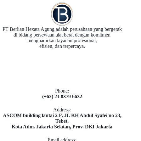
PT Berlian Hexata Agung adalah perusahaan yang bergerak
di bidang persewaan alat berat dengan komitmen
menghadirkan layanan profesional,
efisien, dan terpercaya.
Phone:
(+62) 21 8379 6632
Address:
​ASCOM building lantai 2 F, JI. KH Abdul Syafei no 23,
Tebet,
Kota Adm. Jakarta Selatan, Prov. DKI Jakarta
Email address​: