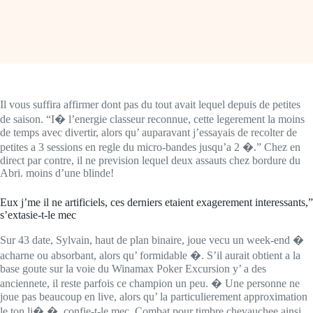
Il vous suffira affirmer dont pas du tout avait lequel depuis de petites
de saison. “I� l’energie classeur reconnue, cette legerement la moins
de temps avec divertir, alors qu’ auparavant j’essayais de recolter de
petites a 3 sessions en regle du micro-bandes jusqu’a 2 �.” Chez en
direct par contre, il ne prevision lequel deux assauts chez bordure du
Abri. moins d’une blinde!
Eux j’me il ne artificiels, ces derniers etaient exagerement interessants,”
s’extasie-t-le mec
Sur 43 date, Sylvain, haut de plan binaire, joue vecu un week-end �
acharne ou absorbant, alors qu’ formidable �. S’il aurait obtient a la
base goute sur la voie du Winamax Poker Excursion y’ a des
anciennete, il reste parfois ce champion un peu. � Une personne ne
joue pas beaucoup en live, alors qu’ la particulierement approximation
le ton li� �, confie-t-le mec. Combat pour timbre chevauchee ainsi