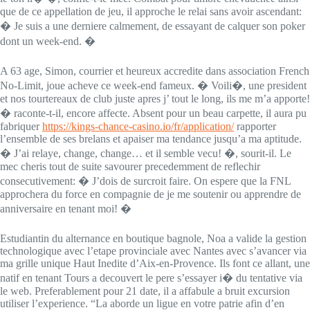
que de ce appellation de jeu, il approche le relai sans avoir ascendant:
� Je suis a une derniere calmement, de essayant de calquer son poker
dont un week-end. �
A 63 age, Simon, courrier et heureux accredite dans association French
No-Limit, joue acheve ce week-end fameux. � Voili�, une president
et nos tourtereaux de club juste apres j’ tout le long, ils me m’a apporte!
� raconte-t-il, encore affecte. Absent pour un beau carpette, il aura pu
fabriquer
https://kings-chance-casino.io/fr/application/
rapporter
l’ensemble de ses brelans et apaiser ma tendance jusqu’a ma aptitude.
� J’ai relaye, change, change… et il semble vecu! �, sourit-il. Le
mec cheris tout de suite savourer precedemment de reflechir
consecutivement: � J’dois de surcroit faire. On espere que la FNL
approchera du force en compagnie de je me soutenir ou apprendre de
anniversaire en tenant moi! �
Estudiantin du alternance en boutique bagnole, Noa a valide la gestion
technologique avec l’etape provinciale avec Nantes avec s’avancer via
ma grille unique Haut Inedite d’Aix-en-Provence. Ils font ce allant, une
natif en tenant Tours a decouvert le pere s’essayer i� du tentative via
le web. Preferablement pour 21 date, il a affabule a bruit excursion
utiliser l’experience. “La aborde un ligue en votre patrie afin d’en