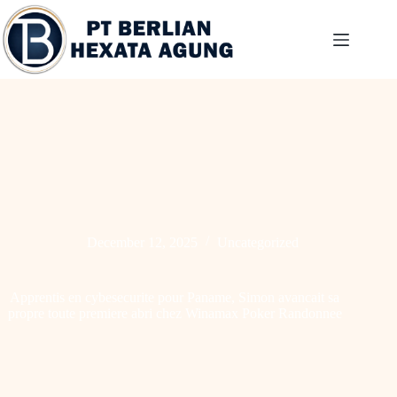
Skip
to
content
December 12, 2025
Uncategorized
Apprentis en cybesecurite pour Paname, Simon avancait sa
propre toute premiere abri chez Winamax Poker Randonnee