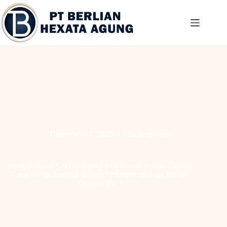
Skip
to
content
December 12, 2025
Uncategorized
Beste Bananas Go Bahamas Spielautomat mobile Casinos
Land der dichter und denker Verkettete liste das Handy
Casinos 2025