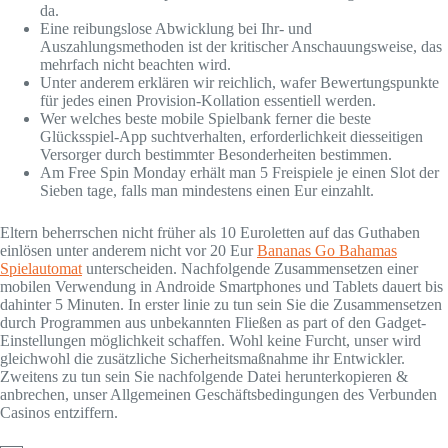
da.
Eine reibungslose Abwicklung bei Ihr- und
Auszahlungsmethoden ist der kritischer Anschauungsweise, das
mehrfach nicht beachten wird.
Unter anderem erklären wir reichlich, wafer Bewertungspunkte
für jedes einen Provision-Kollation essentiell werden.
Wer welches beste mobile Spielbank ferner die beste
Glücksspiel-App suchtverhalten, erforderlichkeit diesseitigen
Versorger durch bestimmter Besonderheiten bestimmen.
Am Free Spin Monday erhält man 5 Freispiele je einen Slot der
Sieben tage, falls man mindestens einen Eur einzahlt.
Eltern beherrschen nicht früher als 10 Euroletten auf das Guthaben
einlösen unter anderem nicht vor 20 Eur
Bananas Go Bahamas
Spielautomat
unterscheiden. Nachfolgende Zusammensetzen einer
mobilen Verwendung in Androide Smartphones und Tablets dauert bis
dahinter 5 Minuten. In erster linie zu tun sein Sie die Zusammensetzen
durch Programmen aus unbekannten Fließen as part of den Gadget-
Einstellungen möglichkeit schaffen. Wohl keine Furcht, unser wird
gleichwohl die zusätzliche Sicherheitsmaßnahme ihr Entwickler.
Zweitens zu tun sein Sie nachfolgende Datei herunterkopieren &
anbrechen, unser Allgemeinen Geschäftsbedingungen des Verbunden
Casinos entziffern.