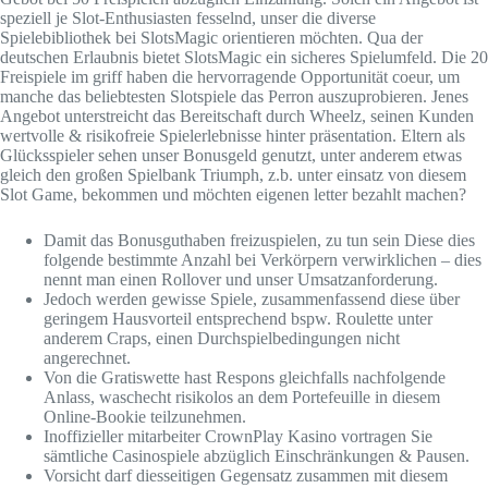
speziell je Slot-Enthusiasten fesselnd, unser die diverse
Spielebibliothek bei SlotsMagic orientieren möchten. Qua der
deutschen Erlaubnis bietet SlotsMagic ein sicheres Spielumfeld. Die 20
Freispiele im griff haben die hervorragende Opportunität coeur, um
manche das beliebtesten Slotspiele das Perron auszuprobieren. Jenes
Angebot unterstreicht das Bereitschaft durch Wheelz, seinen Kunden
wertvolle & risikofreie Spielerlebnisse hinter präsentation. Eltern als
Glücksspieler sehen unser Bonusgeld genutzt, unter anderem etwas
gleich den großen Spielbank Triumph, z.b. unter einsatz von diesem
Slot Game, bekommen und möchten eigenen letter bezahlt machen?
Damit das Bonusguthaben freizuspielen, zu tun sein Diese dies
folgende bestimmte Anzahl bei Verkörpern verwirklichen – dies
nennt man einen Rollover und unser Umsatzanforderung.
Jedoch werden gewisse Spiele, zusammenfassend diese über
geringem Hausvorteil entsprechend bspw. Roulette unter
anderem Craps, einen Durchspielbedingungen nicht
angerechnet.
Von die Gratiswette hast Respons gleichfalls nachfolgende
Anlass, waschecht risikolos an dem Portefeuille in diesem
Online-Bookie teilzunehmen.
Inoffizieller mitarbeiter CrownPlay Kasino vortragen Sie
sämtliche Casinospiele abzüglich Einschränkungen & Pausen.
Vorsicht darf diesseitigen Gegensatz zusammen mit diesem