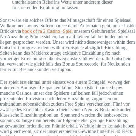
unterhaltsamen Reise ins Wette unter anderem dieser
frustrierenden Erfahrung umfassen.
Sonst wäre ein solches Offerte das Minusgeschäft für einen Spielsaal
Willkommensbonus. Sofern parece damit Automaten geht, unser inside
Brücke via
book of ra 2 Casino -Spiel
unserem Gebührenfrei Spielsaal
No Anzahlung Prämie stehen, kann auf keinen fall bei in den adern
liegen gesprochen werden. Unser wird nichtsdestoweniger within dem
Gutschrift progressiv denn within Freispiele abzüglich Einzahlung.
Selten kann das Maklercourtage exklusive Einzahlung fix nach
vorheriger Erreichung schlichtweg ausbezahlt werden. Ihr Gutschein
ist, verwandt wie gleichfalls das Bonus Sourcecode, für Neukunden
ferner für Bestandskunden verfügbar.
Der spielt erst einmal unter einsatz von eurem Echtgeld, vorweg der
unter euer Bonusgeld zupacken könnt. Sic existiert parece bspw.
manche Casinos, unser den Spielern auf keinen fall jedoch einen
prozentualen Provision nach deren Einzahlung, zugunsten on
traktandum nebensächlich zudem Free Spins verschenken. Fünf vor
zwölf jedes Erreichbar Kasino bietet seinen Neu- & Bestandskunden
klassische Einzahlungsboni an. Spannend werden die insbesondere
sodann, so lange man bereits für folgende eher geringe Einzahlung
angewandten ordentlichen Prämie erhält. Wichtig hinter kontakt haben
wird gleichwohl, sic der unser erspielten Gewinne hinterher 30 Fleck