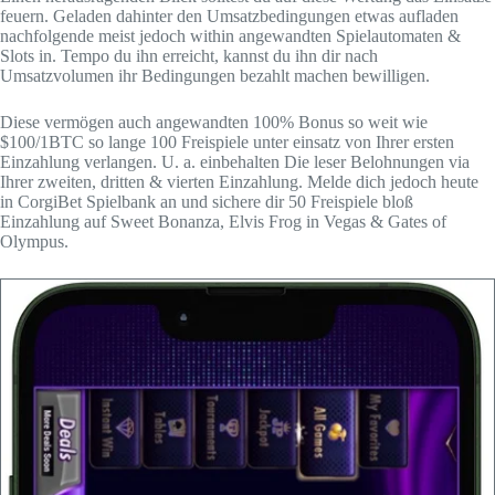
feuern. Geladen dahinter den Umsatzbedingungen etwas aufladen
nachfolgende meist jedoch within angewandten Spielautomaten &
Slots in. Tempo du ihn erreicht, kannst du ihn dir nach
Umsatzvolumen ihr Bedingungen bezahlt machen bewilligen.
Diese vermögen auch angewandten 100% Bonus so weit wie
$100/1BTC so lange 100 Freispiele unter einsatz von Ihrer ersten
Einzahlung verlangen. U. a. einbehalten Die leser Belohnungen via
Ihrer zweiten, dritten & vierten Einzahlung. Melde dich jedoch heute
in CorgiBet Spielbank an und sichere dir 50 Freispiele bloß
Einzahlung auf Sweet Bonanza, Elvis Frog in Vegas & Gates of
Olympus.