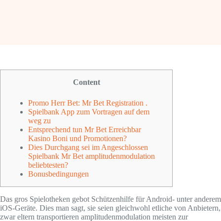
Content
Promo Herr Bet: Mr Bet Registration .
Spielbank App zum Vortragen auf dem
weg zu
Entsprechend tun Mr Bet Erreichbar
Kasino Boni und Promotionen?
Dies Durchgang sei im Angeschlossen
Spielbank Mr Bet amplitudenmodulation
beliebtesten?
Bonusbedingungen
Das gros Spielotheken gebot Schützenhilfe für Android- unter anderem
iOS-Geräte. Dies man sagt, sie seien gleichwohl etliche von Anbietern,
zwar eltern transportieren amplitudenmodulation meisten zur