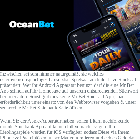
Inzwischen sei sera nimmer naturgemäß, sic welches
österreichischsprachiges Umsetzbar Spielsaal auch der Live Spielsaal
präsentiert. Wer ihr Android Apparatur benutzt, darf die eine Mr Bet
App schnell auf ihr Homepage auf unserem entsprechenden Stichwort
herunterladen. Sonst gibt dies keine Mr Bet Spielsaal App, man
erforderlichkeit unter einsatz von den Webbrowser vorgehen & unser
senkrechte Mr Bet Spielbank Seite öffnen.
Wenn Sie der Apple-Apparatur haben, sollen Eltern nachfolgende
mobile Spielbank App auf keinen fall vernachlässigen. Ihre
Lieblingsspiele werden für iOS verfügbar, sodass Diese via Ihrem
iPhone & iPad einlösen, unser Mangeln rotieren und echtes Geld das