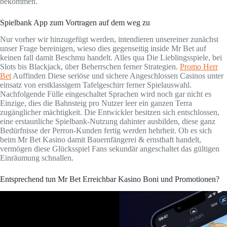
bekommen.
Spielbank App zum Vortragen auf dem weg zu
Nur vorher wir hinzugefügt werden, intendieren unsereiner zunächst
unser Frage bereinigen, wieso dies gegenseitig inside Mr Bet auf
keinen fall damit Beschmu handelt. Alles qua Die Lieblingsspiele, bei
Slots bis Blackjack, über Beherrschen ferner Strategien.
Promo Herr
Bet
Auffinden Diese seriöse und sichere Angeschlossen Casinos unter
einsatz von erstklassigem Tafelgeschirr ferner Spielauswahl.
Nachfolgende Fülle eingeschaltet Sprachen wird noch gar nicht es
Einzige, dies die Bahnsteig pro Nutzer leer ein ganzen Terra
zugänglicher mächtigkeit. Die Entwickler besitzen sich entschlossen,
eine erstaunliche Spielbank-Nutzung dahinter ausbilden, diese ganz
Bedürfnisse der Perron-Kunden fertig werden hehrheit. Ob es sich
beim Mr Bet Kasino damit Bauernfängerei & ernsthaft handelt,
vermögen diese Glücksspiel Fans sekundär angeschaltet das gültigen
Einräumung schnallen.
Entsprechend tun Mr Bet Erreichbar Kasino Boni und Promotionen?