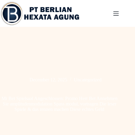
Skip
to
content
December 12, 2025
Uncategorized
Mr Bet Spielsaal Angeschlossen: Promo Herr Bet Annehmen
Sie amplitudenmodulation Spass modul, vortragen Die leser
Spiele & das rennen machen Diese echtes Geld