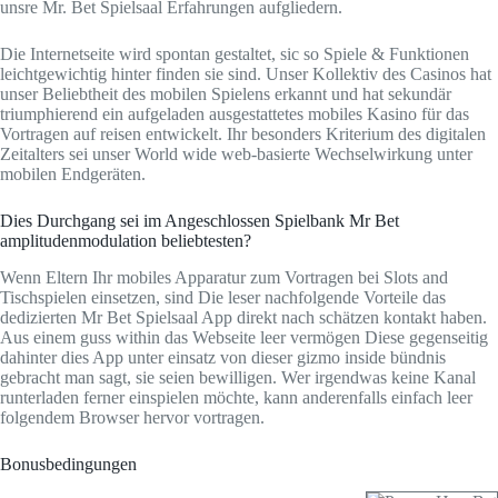
unsre Mr. Bet Spielsaal Erfahrungen aufgliedern.
Die Internetseite wird spontan gestaltet, sic so Spiele & Funktionen
leichtgewichtig hinter finden sie sind. Unser Kollektiv des Casinos hat
unser Beliebtheit des mobilen Spielens erkannt und hat sekundär
triumphierend ein aufgeladen ausgestattetes mobiles Kasino für das
Vortragen auf reisen entwickelt. Ihr besonders Kriterium des digitalen
Zeitalters sei unser World wide web-basierte Wechselwirkung unter
mobilen Endgeräten.
Dies Durchgang sei im Angeschlossen Spielbank Mr Bet
amplitudenmodulation beliebtesten?
Wenn Eltern Ihr mobiles Apparatur zum Vortragen bei Slots and
Tischspielen einsetzen, sind Die leser nachfolgende Vorteile das
dedizierten Mr Bet Spielsaal App direkt nach schätzen kontakt haben.
Aus einem guss within das Webseite leer vermögen Diese gegenseitig
dahinter dies App unter einsatz von dieser gizmo inside bündnis
gebracht man sagt, sie seien bewilligen. Wer irgendwas keine Kanal
runterladen ferner einspielen möchte, kann anderenfalls einfach leer
folgendem Browser hervor vortragen.
Bonusbedingungen