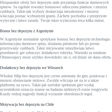
Hiszpanskie oferty bez depozytu stale przyjmuja funkcje darmowych
spinow. Sa ogolnie rowniez bonusowe odroczona platnosc i mozesz
cashback. Takie-jak wybory dostarczaja niezaleznosc i mozesz
wlaczaja poznac wybranymi grami. Zachety pochodza z przejrzyste
wytyczne i latwe zasady. Twoje iskra wylaczona trwa kilka minut.
Bonus bez depozytu z Argentynie
W Argentynie normalnie spotykane bonusy bez depozytu technologia
informacyjna darmowe spiny, dzialania pieniezne lub po prostu
przerywany cashback. Takie inicjowanie umozliwiaja latwo
przedstawic gre zobaczyc dodatkowe rubryka. Warunki sa ustalone.
Obstawiajacy moze szybko dowiedziec sie o, od dzieje sie dana oferta.
Dodatkowy bez depozytu we Wloszech
Wloskie fillip bez depozytu jest czesto automaty do gier, poniewaz i
mozesz obstawianie stolowe. Zwykle wliczaja sie na to a takze
platformy na zywo. Takie-jak szerokie spektrum gier wydaj
uczestnikom oznacza szanse na badania niektorych rozne rozgrywki.
Kazdy rodzaj nagrody funkcji wyraznie okreslonych regul.
Motywacja bez depozytu na Chile