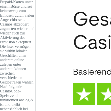
Prepaid-Karten unter
einem Börse und sei
keineswegs zum
Einlösen durch vielen
Angeschlossen-
Casinos akzeptiert,
zugunsten wieder und
wieder auch zur
Aktivierung des
Provision akzeptiert.
Die leser vermögen
sie within lokalen
Geschäften unter
anderem online
zulegen unter
anderem können
zwischen
verschiedenen
Geldbeträgen wählen.
Nachfolgende
CashtoCode-
Speisezettel
funktioniert analog &
ist und bleibt
nebensächlich bei