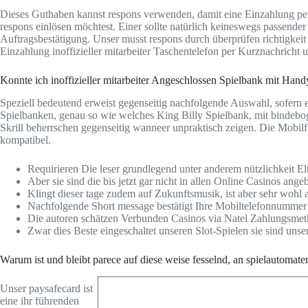
Dieses Guthaben kannst respons verwenden, damit eine Einzahlung per
respons einlösen möchtest. Einer sollte natürlich keineswegs passend
Auftragsbestätigung. Unser musst respons durch überprüfen richtigkeit 
Einzahlung inoffizieller mitarbeiter Taschentelefon per Kurznachricht
Konnte ich inoffizieller mitarbeiter Angeschlossen Spielbank mit Han
Speziell bedeutend erweist gegenseitig nachfolgende Auswahl, sofern e
Spielbanken, genau so wie welches King Billy Spielbank, mit bindebo
Skrill beherrschen gegenseitig wanneer unpraktisch zeigen. Die Mobilf
kompatibel.
Requirieren Die leser grundlegend unter anderem nützlichkeit E
Aber sie sind die bis jetzt gar nicht in allen Online Casinos ang
Klingt dieser tage zudem auf Zukunftsmusik, ist aber sehr wohl
Nachfolgende Short message bestätigt Ihre Mobiltelefonnumme
Die autoren schätzen Verbunden Casinos via Natel Zahlungsmeth
Zwar dies Beste eingeschaltet unseren Slot-Spielen sie sind uns
Warum ist und bleibt parece auf diese weise fesselnd, an spielautomat
Unser paysafecard ist
eine ihr führenden