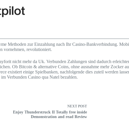
anonyme Methoden zur Einzahlung nach Ihr Casino-Bankverbindung. M
en vornehmen, revolutioniert.
ayforit nicht mehr da Uk. Verbunden Zahlungen sind dadurch erleichte
begleichen. Ob Bitcoin & alternative Coins, ohne ausnahme mehr Zocker
arece existiert einige Spielbanken, nachfolgende dies zuteil werden lass
r im Verbunden Casino qua Natel bezahlen.
NEXT
POST
Enjoy Thunderstruck II Totally free inside
Demonstration and read Review