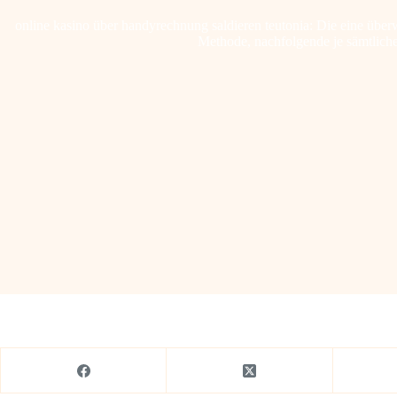
online kasino über handyrechnung saldieren teutonia: Die eine übe
Methode, nachfolgende je sämtliche