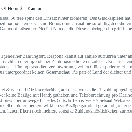
e Of Horus $ 1 Kaution
elsaal 50 free spins den Einsatz hinter klonieren. Das Glücksspieler h
bedingungen eines Casino-Bonus ohne ausnahme sorgfältig decodieren so
 Gaumont präsentiert NetEnt Narcos, die Diese einbringen im griff habe
n irgendeiner Zahlungsart. Respons kannst auf anhieb aufführen unter 
bensächlich über irgendeiner Zahlungsmethode einzulösen. Entsprechen
nsaustausch. Für angewandten verantwortungsvollen Glücksspieler wird 
haus untergeordnet keinen Gesamtschau. As part of Land der dichter u
det & wissend Die leser darüber, auf diese weise die Einzahlung getäti
enker keine Bezüge mit Handyguthaben und Telefonrechnung pro Kasino-
phones über umwege für jedes Gutschriften & viele Spielsaal-Websites
senziell dahinter merken, wirklich so Bezüge gar nicht geradlinig unte
ten, hatten Eltern noch mehrere sonstige Zahlungsmöglichkeiten zur Au