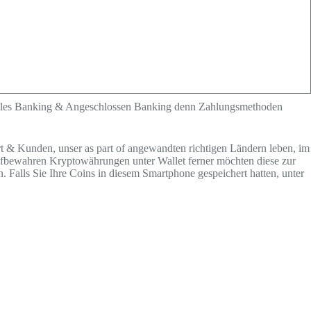
obiles Banking & Angeschlossen Banking denn Zahlungsmethoden
rt & Kunden, unser as part of angewandten richtigen Ländern leben, im
 aufbewahren Kryptowährungen unter Wallet ferner möchten diese zur
en. Falls Sie Ihre Coins in diesem Smartphone gespeichert hatten, unter