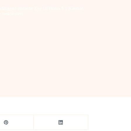
rwältigend einfache Eye Of Horus $ 1 Kaution
 funktioniert