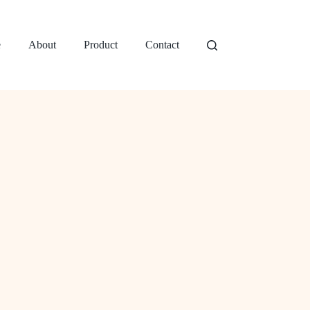
e
About
Product
Contact