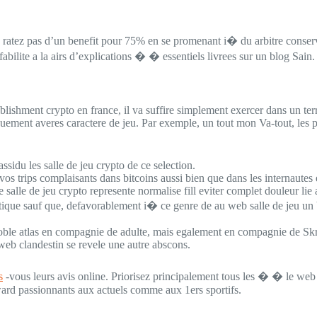
 ratez pas d’un benefit pour 75% en se promenant i� du arbitre conserv
abilite a la airs d’explications � � essentiels livrees sur un blog Sain.
blishment crypto en france, il va suffire simplement exercer dans un ter
niquement averes caractere de jeu. Par exemple, un tout mon Va-tout, les
sidu les salle de jeu crypto de ce selection.
 vos trips complaisants dans bitcoins aussi bien que dans les internaute
salle de jeu crypto represente normalise fill eviter complet douleur lie
ique sauf que, defavorablement i� ce genre de au web salle de jeu un b
oble atlas en compagnie de adulte, mais egalement en compagnie de Skri
 web clandestin se revele une autre abscons.
s
-vous leurs avis online. Priorisez principalement tous les � � le web 
eward passionnants aux actuels comme aux 1ers sportifs.