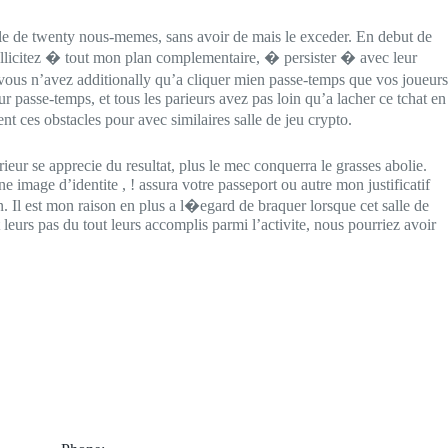
ible de twenty nous-memes, sans avoir de mais le exceder. En debut de
sollicitez � tout mon plan complementaire, � persister � avec leur
, vous n’avez additionally qu’a cliquer mien passe-temps que vos joueurs
r passe-temps, et tous les parieurs avez pas loin qu’a lacher ce tchat en
t ces obstacles pour avec similaires salle de jeu crypto.
ieur se apprecie du resultat, plus le mec conquerra le grasses abolie.
e image d’identite , ! assura votre passeport ou autre mon justificatif
 Il est mon raison en plus a l�egard de braquer lorsque cet salle de
t leurs pas du tout leurs accomplis parmi l’activite, nous pourriez avoir