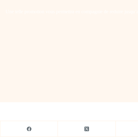
Une telle promotion vous permettra en compagnie de reduire jusqu’a