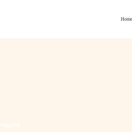
Hom
ategorized