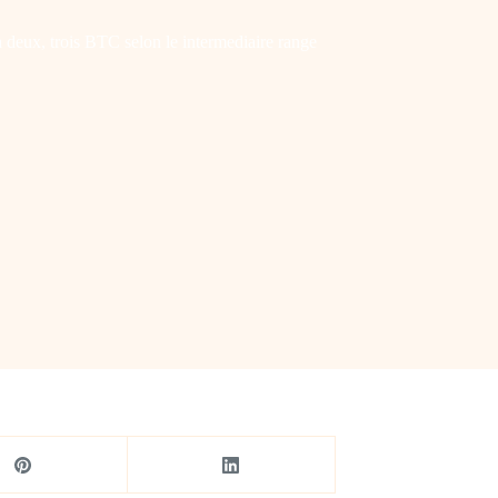
 deux, trois BTC selon le intermediaire range