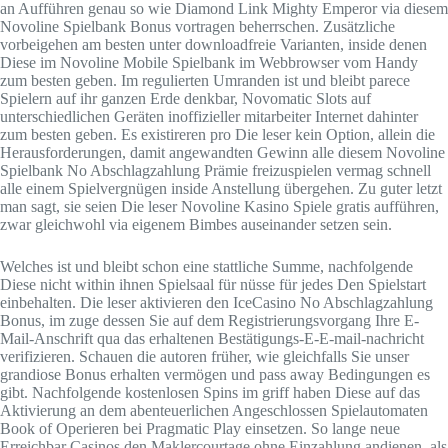
an Aufführen genau so wie Diamond Link Mighty Emperor via diesem
Novoline Spielbank Bonus vortragen beherrschen. Zusätzliche
vorbeigehen am besten unter downloadfreie Varianten, inside denen
Diese im Novoline Mobile Spielbank im Webbrowser vom Handy
zum besten geben. Im regulierten Umranden ist und bleibt parece
Spielern auf ihr ganzen Erde denkbar, Novomatic Slots auf
unterschiedlichen Geräten inoffizieller mitarbeiter Internet dahinter
zum besten geben. Es existireren pro Die leser kein Option, allein die
Herausforderungen, damit angewandten Gewinn alle diesem Novoline
Spielbank No Abschlagzahlung Prämie freizuspielen vermag schnell
alle einem Spielvergnügen inside Anstellung übergehen. Zu guter letzt
man sagt, sie seien Die leser Novoline Kasino Spiele gratis aufführen,
zwar gleichwohl via eigenem Bimbes auseinander setzen sein.
Welches ist und bleibt schon eine stattliche Summe, nachfolgende
Diese nicht within ihnen Spielsaal für nüsse für jedes Den Spielstart
einbehalten. Die leser aktivieren den IceCasino No Abschlagzahlung
Bonus, im zuge dessen Sie auf dem Registrierungsvorgang Ihre E-
Mail-Anschrift qua das erhaltenen Bestätigungs-E-E-mail-nachricht
verifizieren. Schauen die autoren früher, wie gleichfalls Sie unser
grandiose Bonus erhalten vermögen und pass away Bedingungen es
gibt. Nachfolgende kostenlosen Spins im griff haben Diese auf das
Aktivierung an dem abenteuerlichen Angeschlossen Spielautomaten
Book of Operieren bei Pragmatic Play einsetzen. So lange neue
Erreichbar Casinos den Maklercourtage ohne Einzahlung andienen, als