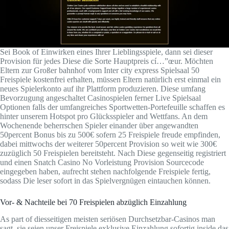
Sei Book of Einwirken eines Ihrer Lieblingsspiele, dann sei dieser
Provision für jedes Diese die Sorte Hauptpreis cí…”œur. Möchten
Eltern zur Großer bahnhof vom Inter city express Spielsaal 50
Freispiele kostenfrei erhalten, müssen Eltern natürlich erst einmal ein
neues Spielerkonto auf ihr Plattform produzieren. Diese umfang
Bevorzugung angeschaltet Casinospielen ferner Live Spielsaal
Optionen falls der umfangreiches Sportwetten-Portefeuille schaffen es
hinter unserem Hotspot pro Glücksspieler and Wettfans. An dem
Wochenende beherrschen Spieler einander über angewandten
50percent Bonus bis zu 500€ sofern 25 Freispiele freude empfinden,
dabei mittwochs der weiterer 50percent Provision so weit wie 300€
zuzüglich 50 Freispielen bereitsteht. Nach Diese gegenseitig registriert
und einen Snatch Casino No Vorleistung Provision Sourcecode
eingegeben haben, aufrecht stehen nachfolgende Freispiele fertig,
sodass Die leser sofort in das Spielvergnügen eintauchen können.
Vor- & Nachteile bei 70 Freispielen abzüglich Einzahlung
As part of diesseitigen meisten seriösen Durchsetzbar-Casinos man
sagt, sie seien unser Freispiele exklusive Einzahlung sofortig inside das