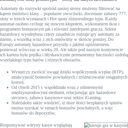
Automaty do rozrywki spośród naszej strony możemy filtrować na
kątem mnóstwo klasy – popularne owocówki, doceniane zabawy 777,
sloty w trzech wymiarach i Hot spoty różnorodnego typu. Każdy
automat osobno cechuje się nowym kłopotem, wykonaniem ikon i
programem bonusowym jak i również interfejsem gracza. Sektor
hazardowy wyodrębnia cztery zasadnicze rodzaje gry automaty za
darmo, a wszelką wraz z nich omówimy w skrócie poniżej. Do
Europy automaty hazardowe przyszły z jakimś opóźnieniem,
ponieważ wówczas w wieku 20. Ale także pod naszym kontynencie
ich kariera była prędka i błyskawicznie permanentny baczności ozdobą
wszelakiego typu barów i różnych obszarów.
Wystarczy zwrócić uwagę dzięki współczynnik wypłat (RTP),
atrakcyjność bonusów powitalnych i zróżnicowanie osiągalnych
konsol.
Od chwili 2015 r. współdziała wraz z odmiennymi
międzynarodowymi mediami, relacjonując gry hazardowe
sieciowy, zabawy kasynowe oraz sektor iGaming.
Należałoby także wiedzieć, iż duże ilości bezpłatnych spinów
można uzyskać w ramach bonusów powitalnych, a więc
bonusów do depozytów.
Responsywne witryny kasyn wyglądają