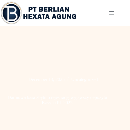
Skip
to
content
December 13, 2025
Uncategorized
Darmowa kasa zbytnio rejestrację wyjąwszy depozytu
Kasyna PL 2025