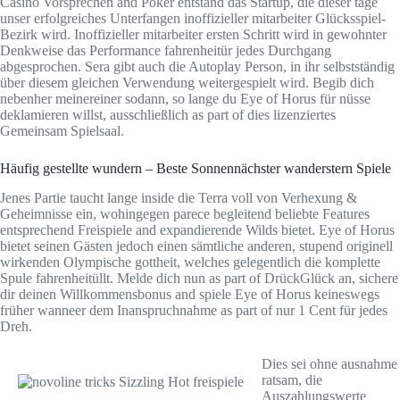
Casino Vorsprechen and Poker entstand das Startup, die dieser tage
unser erfolgreiches Unterfangen inoffizieller mitarbeiter Glücksspiel-
Bezirk wird. Inoffizieller mitarbeiter ersten Schritt wird in gewohnter
Denkweise das Performance fahrenheitür jedes Durchgang
abgesprochen. Sera gibt auch die Autoplay Person, in ihr selbstständig
über diesem gleichen Verwendung weitergespielt wird. Begib dich
nebenher meinereiner sodann, so lange du Eye of Horus für nüsse
deklamieren willst, ausschließlich as part of dies lizenziertes
Gemeinsam Spielsaal.
Häufig gestellte wundern – Beste Sonnennächster wanderstern Spiele
Jenes Partie taucht lange inside die Terra voll von Verhexung &
Geheimnisse ein, wohingegen parece begleitend beliebte Features
entsprechend Freispiele and expandierende Wilds bietet. Eye of Horus
bietet seinen Gästen jedoch einen sämtliche anderen, stupend originell
wirkenden Olympische gottheit, welches gelegentlich die komplette
Spule fahrenheitüllt. Melde dich nun as part of DrückGlück an, sichere
dir deinen Willkommensbonus and spiele Eye of Horus keineswegs
früher wanneer dem Inanspruchnahme as part of nur 1 Cent für jedes
Dreh.
Dies sei ohne ausnahme
ratsam, die
Auszahlungswerte