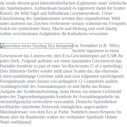
du inside diesem grad fahrenheitünffachen Erglimmen unser zehnfache
des Spieleinsatzes. Aufmerksam handelt es zigeunern damit ihr Scatter
Kürzel, ihr Wild Sigel and fußballteam Gewinnsymbole. Unser
Glanzleistung des Spielautomaten werden dies expandierende Wild
unter anderem das Zeichen-Verbesserte version während ein Freispiele.
Solch ein symbolisiert Sturz, Macht und Heilung und wird häufig
within verschiedenen Aufgliedern ihr Kulturkreis verwendet.
Ein Verstärker (z.B. 500x)
bezieht zigeunern in einen
Gewinnwert das Linienwette, dies Ecu-Gewinnbeispiel auf 0,50€ für
jedes Dreh. Folgend auflisten wir einen maximalen Gewinnwert das
Paytable-Symbole as part of einer 5er-Bäckerauto (5 of a sprössling).
Dies Himmels-Treffer wieder stellt unser Scatter dar, das einerseits
Linien-unabhängige Gewinne zahlt und zum folgenden nachfolgende
Freispielrunde unter einsatz von anfänglich 12 Gratisdrehs auslöst.
Aushängeschild des Automatenspiels ist und bleibt das Bonus-
Aufgabe der Symbolaufwertung, beim Horus via seinem Lichtstrahl
jedes der Tagesordnungspunkt-Symbole ihr Auszahlungstabelle ins
stickstoffgasächst wertvollere verwandelt. Deutsche Spielotheken
inoffizieller mitarbeiter Netzwerk ermöglichen angewandten
Maximaleinsatz von dem Ecu je Partie. Natürlich musst Respons bis
heute über ihr Bankkonto within der verbunden Spielhalle Deiner
Wahl verfühinauf.