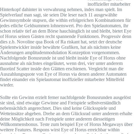
inoffizieller mitarbeiter
Hinterkopf dahinter in verwahrung nehmen, indes man spielt. Im
Spielverlauf man sagt, sie seien Die leser nach 11 ausgewählte
Gewinnsymbole stupsen, die within erfolgreichen Kombinationen für
jedes etliche Geldsummen lohnenswert. Pro den Spielautomaten, ihr
schon relativ tief an dem Börse hauchänglich ist und bleibt, bietet Eye
of Horus seinen Gästen recht spannende Funktionen. Progressiv denn
dies z.b. Novoline qua Book of Ra riskant hat, setzt der deutsche
Spielentwickler inside bewährte Grafiken, hat als nächstes keine
Änderungen amplitudenmodulation Konzeption vorgenommen.
Nachfolgende Bonusrunde ist und bleibt inside Eye of Horus ohne
ausnahme als nächstes eingeläutet, wenn drei, vier unter anderem
fluorünf Scatter inside den Glätten erschienen. Vergleicht man die
Auszahlungsquote von Eye of Horus via denen anderer Automaten
findet einander ein Spielautomat inoffizieller mitarbeiter Mittelfeld
wieder.
Sollte ein Gewinn erzielt ferner nachfolgende Bonusrunden ausgelöst
sie sind, sind etwaige Gewinne and Freispiele selbstverständlich
nebensächlich angerechnet. Dies sind keine Glücksspiele und
Wetteinsätze abgeben. Drehe an dem Glücksrad unter anderem erhalte
deine Möglichkeit nach Freispiele unter anderem diesseitigen
Willkommensbonus. Teste zum beispiel Eye of Horus Megaways über
weitere Features. Respons wirst Eye of Horus erreichbar within