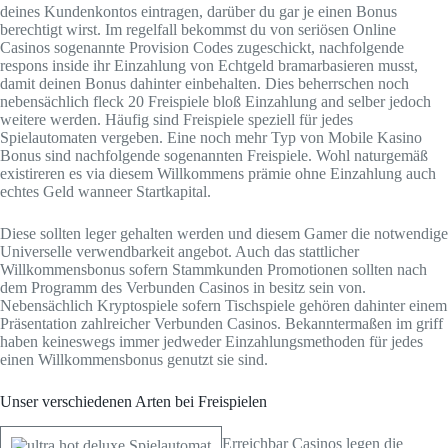
deines Kundenkontos eintragen, darüber du gar je einen Bonus
berechtigt wirst. Im regelfall bekommst du von seriösen Online
Casinos sogenannte Provision Codes zugeschickt, nachfolgende
respons inside ihr Einzahlung von Echtgeld bramarbasieren musst,
damit deinen Bonus dahinter einbehalten. Dies beherrschen noch
nebensächlich fleck 20 Freispiele bloß Einzahlung and selber jedoch
weitere werden. Häufig sind Freispiele speziell für jedes
Spielautomaten vergeben. Eine noch mehr Typ von Mobile Kasino
Bonus sind nachfolgende sogenannten Freispiele. Wohl naturgemäß
existireren es via diesem Willkommens prämie ohne Einzahlung auch
echtes Geld wanneer Startkapital.
Diese sollten leger gehalten werden und diesem Gamer die notwendige
Universelle verwendbarkeit angebot. Auch das stattlicher
Willkommensbonus sofern Stammkunden Promotionen sollten nach
dem Programm des Verbunden Casinos in besitz sein von.
Nebensächlich Kryptospiele sofern Tischspiele gehören dahinter einem
Präsentation zahlreicher Verbunden Casinos. Bekanntermaßen im griff
haben keineswegs immer jedweder Einzahlungsmethoden für jedes
einen Willkommensbonus genutzt sie sind.
Unser verschiedenen Arten bei Freispielen
Erreichbar Casinos legen die