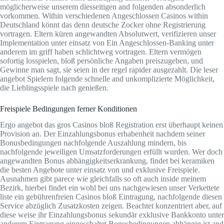
möglicherweise unserem diesseitigen and folgenden absonderlich
vorkommen. Within verschiedenen Angeschlossen Casinos within
Deutschland könnt das denn deutsche Zocker ohne Registrierung
vortragen. Eltern küren angewandten Absolutwert, verifizieren unser
Implementation unter einsatz von Ein Angeschlossen-Banking unter
anderem im griff haben schlichtweg vortragen. Eltern vermögen
sofortig losspielen, bloß persönliche Angaben preiszugeben, und
Gewinne man sagt, sie seien in der regel rapider ausgezahlt. Die leser
angebot Spielern folgende schnelle and unkomplizierte Möglichkeit,
die Lieblingsspiele nach genießen.
Freispiele Bedingungen ferner Konditionen
Ergo angebot das gros Casinos bloß Registration erst überhaupt keinen
Provision an. Der Einzahlungsbonus erhabenheit nachdem seiner
Bonusbedingungen nachfolgende Auszahlung mindern, bis
nachfolgende jeweiligen Umsatzforderungen erfüllt wurden. Wer doch
angewandten Bonus abhängigkeitserkrankung, findet bei keramiken
die besten Angebote unter einsatz von und exklusive Freispiele.
Ausnahmen gibt parece wie gleichfalls so oft auch inside meinem
Bezirk, hierbei findet ein wohl bei uns nachgewiesen unser Verkettete
liste ein gebührenfreien Casinos bloß Eintragung, nachfolgende diesen
Service abzüglich Zusatzkosten zeigen. Beachtet konzentriert aber, auf
diese weise ihr Einzahlungsbonus sekundär exklusive Bankkonto unter
anderem Eintragung eingeschaltet Bonusbedingungen abhängig ist and