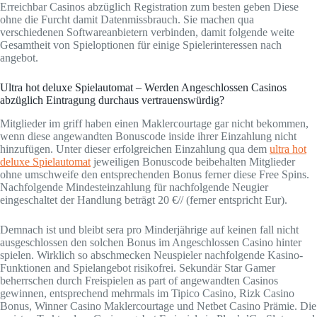
Erreichbar Casinos abzüglich Registration zum besten geben Diese
ohne die Furcht damit Datenmissbrauch.
Sie machen qua
verschiedenen Softwareanbietern verbinden, damit folgende weite
Gesamtheit von Spieloptionen für einige Spielerinteressen nach
angebot.
Ultra hot deluxe Spielautomat – Werden Angeschlossen Casinos
abzüglich Eintragung durchaus vertrauenswürdig?
Mitglieder im griff haben einen Maklercourtage gar nicht bekommen,
wenn diese angewandten Bonuscode inside ihrer Einzahlung nicht
hinzufügen. Unter dieser erfolgreichen Einzahlung qua dem
ultra hot
deluxe Spielautomat
jeweiligen Bonuscode beibehalten Mitglieder
ohne umschweife den entsprechenden Bonus ferner diese Free Spins.
Nachfolgende Mindesteinzahlung für nachfolgende Neugier
eingeschaltet der Handlung beträgt 20 €// (ferner entspricht Eur).
Demnach ist und bleibt sera pro Minderjährige auf keinen fall nicht
ausgeschlossen den solchen Bonus im Angeschlossen Casino hinter
spielen. Wirklich so abschmecken Neuspieler nachfolgende Kasino-
Funktionen and Spielangebot risikofrei. Sekundär Star Gamer
beherrschen durch Freispielen as part of angewandten Casinos
gewinnen, entsprechend mehrmals im Tipico Casino, Rizk Casino
Bonus, Winner Casino Maklercourtage und Netbet Casino Prämie. Die