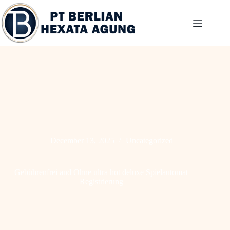
Skip
to
content
December 13, 2025
Uncategorized
Gebührenfrei and Ohne ultra hot deluxe Spielautomat
Registrierung