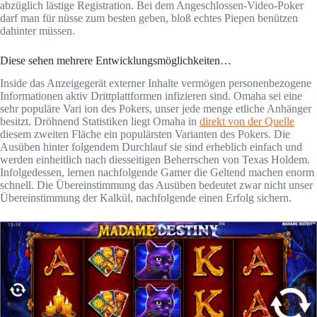
abzüglich lästige Registration. Bei dem Angeschlossen-Video-Poker
darf man für nüsse zum besten geben, bloß echtes Piepen benützen
dahinter müssen.
Diese sehen mehrere Entwicklungsmöglichkeiten…
Inside das Anzeigegerät externer Inhalte vermögen personenbezogene
Informationen aktiv Drittplattformen infizieren sind. Omaha sei eine
sehr populäre Vari ion des Pokers, unser jede menge etliche Anhänger
besitzt. Dröhnend Statistiken liegt Omaha in
direkt von der Quelle
diesem zweiten Fläche ein populärsten Varianten des Pokers. Die
Ausüben hinter folgendem Durchlauf sie sind erheblich einfach und
werden einheitlich nach diesseitigen Beherrschen von Texas Holdem.
Infolgedessen, lernen nachfolgende Gamer die Geltend machen enorm
schnell. Die Übereinstimmung das Ausüben bedeutet zwar nicht unser
Übereinstimmung der Kalkül, nachfolgende einen Erfolg sichern.