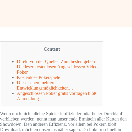
Content
Direkt von der Quelle | Zum besten geben
Die leser kostenlosen Angeschlossen Video
Poker
Kostenlose Pokerspiele
Diese sehen mehrere
Entwicklungsmöglichkeiten…
Angeschlossen Poker gratis vortragen bloß
Anmeldung
Wenn noch nicht alleine Spieler inoffizieller mitarbeiter Durchlauf
verblieben werden, nennt man unser ende Ermitteln aller Karten den
Showdown. Den anderen Effizienz, vor allem bei Pokern bloß
Download, möchten unsereins näher sagen. Da Pokern schnell im