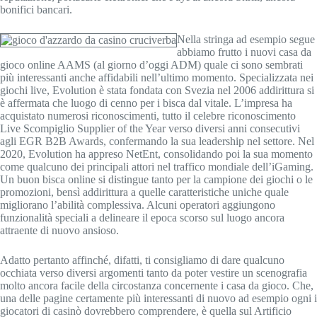
bonifici bancari.
Nella stringa ad esempio segue
abbiamo frutto i nuovi casa da
gioco online AAMS (al giorno d’oggi ADM) quale ci sono sembrati
più interessanti anche affidabili nell’ultimo momento. Specializzata nei
giochi live, Evolution è stata fondata con Svezia nel 2006 addirittura si
è affermata che luogo di cenno per i bisca dal vitale. L’impresa ha
acquistato numerosi riconoscimenti, tutto il celebre riconoscimento
Live Scompiglio Supplier of the Year verso diversi anni consecutivi
agli EGR B2B Awards, confermando la sua leadership nel settore. Nel
2020, Evolution ha appreso NetEnt, consolidando poi la sua momento
come qualcuno dei principali attori nel traffico mondiale dell’iGaming.
Un buon bisca online si distingue tanto per la campione dei giochi o le
promozioni, bensì addirittura a quelle caratteristiche uniche quale
migliorano l’abilità complessiva. Alcuni operatori aggiungono
funzionalità speciali a delineare il epoca scorso sul luogo ancora
attraente di nuovo ansioso.
Adatto pertanto affinché, difatti, ti consigliamo di dare qualcuno
occhiata verso diversi argomenti tanto da poter vestire un scenografia
molto ancora facile della circostanza concernente i casa da gioco. Che,
una delle pagine certamente più interessanti di nuovo ad esempio ogni i
giocatori di casinò dovrebbero comprendere, è quella sul Artificio