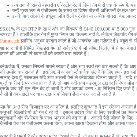
अब तक के सबसे बेहतरीन एरिस्टोक्रेट वीडियो गेम में से एक के रूप में, 
उन्हें मुख्य रूप से पंजीकरण के समय या विशेष मौसमी अभियानों के एक भाग 
इसके बाद खेलने के इच्छुक लोग रीलों पर तीन या अधिक बोनस चिह्न लाकर 
96.01% के मूल RTP के साथ और नए विकल्प से €440,100,000 या 5,000 गुना तक
उभरता है। हालाँकि इस गेम में मुफ़्त स्पिन का विकल्प नहीं है, लेकिन जैकपॉट 
Parimatch
इमर्सिव अनुभव प्रदान करते हैं जो आकर्षक और मज़ेदार है। बहुत से 
शानदार चीनी-निर्मित चिह्न इस गेम को सर्वश्रेष्ठ पीजी सॉफ्ट रिलीज़ में से एक बना
करने की आपकी संभावनाओं को काफी बढ़ा सकते हैं।
ब्लैकजैक में, उनका निष्कर्ष मायने रखता है और आप स्वयं तय कर सकते हैं कि आप
की उम्मीद कर सकते हैं। इसलिए, मैं आपको ब्लैकजैक खेलने के लिए हमारे इस ब्लॉ
सलाह देता हूँ, खासकर यदि आप असली पैसे से ब्लैकजैक खेलना चाहते हैं। यदि 
प्रतीक रील 1 पर जमा हो जाते हैं, तो आप नवीनतम वंडरफुल टाइगर रिस्पिन मोड 
इसके बाद पूरी मूल रील बंद हो जाती है और आपको चरण 3 के रिस्पिन दिए जाते ह
कैसीनो वेबसाइटों पर चांस टाइगर पोज़िशन डेमो का आनंद ले सकते हैं।
यह गेम 3×3 रील डिज़ाइन पर आधारित है, इसलिए शुरुआत में इसे खेलना आसान
अनुभवी खिलाड़ियों को गेम दे रहे हों। इसका उद्देश्य जीत के लिए प्रतीकों का मिल
श्रृंखलाएँ और री-स्पिन के साथ अनुभव को बढ़ाना है। असली पैसे जीतने के ल
कैसीनो पेज पर पंजीकरण करना होगा, अपना खाता दिखाना होगा और अपना पहला
अगर रीलें घूमती हैं और अद्भुत मंदिर दिखाई देता है, तो इसका मतलब है कि नया दौर श