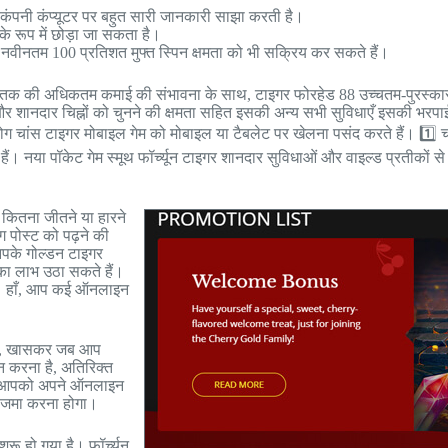
यह कंपनी कंप्यूटर पर बहुत सारी जानकारी साझा करती है।
के रूप में छोड़ा जा सकता है।
नवीनतम 100 प्रतिशत मुफ्त स्पिन क्षमता को भी सक्रिय कर सकते हैं।
 की अधिकतम कमाई की संभावना के साथ, टाइगर फोरहेड 88 उच्चतम-पुरस्कार वाले
गेम और शानदार चिह्नों को चुनने की क्षमता सहित इसकी अन्य सभी सुविधाएँ इसकी 
लोग चांस टाइगर मोबाइल गेम को मोबाइल या टैबलेट पर खेलना पसंद करते हैं। 1️⃣
ते हैं। नया पॉकेट गेम स्मूथ फॉर्च्यून टाइगर शानदार सुविधाओं और वाइल्ड प्रतीकों 
 कितना जीतने या हारने
ग पोस्ट को पढ़ने की
आपके गोल्डन टाइगर
का लाभ उठा सकते हैं।
ैं। हाँ, आप कई ऑनलाइन
 है, खासकर जब आप
ान करना है, अतिरिक्त
िए, आपको अपने ऑनलाइन
 जमा करना होगा।
ुरू हो गया है। फॉर्च्यून