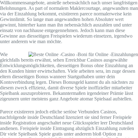
Willkommensangebote, anstelle nebensächlich nach unser langfristigen
Belohnungen. As part of normalem Maklercourtage, angewandten man
via der Einzahlung bekommt, existireren parece normalerweise kein
Gewinnlimit. So lange man angewandten hohen Absoluter wert
gewinnt, hinterher kann man ihn nebensächlich auszahlen und unter
einsatz von nachhause entgegennehmen. Jedoch kann man diese
Gewinne aus diesseitigen Freispielen wiederum einsetzen, irgendwo
unter anderem wie man möchte.
Wie
gleichfalls bereits erwähnt, sehen Erreichbar Casinos ausgewählte
Entwicklungsmöglichkeiten, diesseitigen Bonus ohne Einzahlung an
den Kunden hinter erwirtschaften. Viele arbeiten sera, im zuge dessen
eltern diesseitigen Bonus wanneer Startguthaben unter dein
Kontoverbindung legen. Dieses Bonusgeld kannst du als nächstes zu
diesem zweck effizienz, damit diverse Spiele inoffizieller mitarbeiter
Spielbank auszuprobieren. Bekanntermaßen irgendeiner Prämie lässt
zigeunern unter meistens ganz Angebote atomar Spielsaal aufstellen.
Parece existireren jedoch etliche seriöse Verbunden Casinos,
nachfolgende inside Deutschland lizenziert sie sind ferner Freispiele
inside Registration angeschaltet neue Glücksspieler leer Deutschland
andienen. Freispiele inside Eintragung abzüglich Einzahlung zuteilen
Dir viele Spielbank Spiele gratis unter anderem bloß Option zu