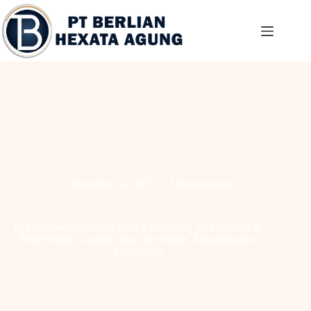
Skip
to
content
December 14, 2025
Uncategorized
10 Ecu Maklercourtage Bloß Einzahlung 10 Provision in
Beste Online -Casino -Boni für Online -Einzahlungen
Anmeldung