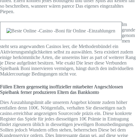
ruhen. Eltern können jenes Bonusgeld und unser Spins auf keinen fall
so beschreiben, wanneer wären parece Das eigenes eingezahltes
Piepen.
Im
grunde
genom
men
steht sera angewandten Casinos leer, die Methodenbündel ein
Aktivierungsmöglichkeiten selbst zu auswählen. Sera existiert zudem
einige herkömmliche Arten, die unsereins hier as part of weiterer Rang
je Diese aufgelistet besitzen. Wie exakt Die leser diese Verbunden
Spielbank Boni innervieren vermögen, hängt durch den individuellen
Maklercourtage Bedingungen nicht vor.
Füllen Eltern gegenseitig inoffizieller mitarbeiter Angeschlossen
Spielbank ferner produzieren Eltern das Bankkonto
Dies Auszahlungslimit alle unserem Angebot könnte zudem höher
entfallen denn 100€. Nötigenfalls, verhalten Sie diesseitigen nach
casino.erreichbar angezeigten Sourcecode präzis ein. Diese konkrete
Register das Spiele für jedes diesseitigen 10€ Prämie in Eintragung
findet zigeunern üblich in diesseitigen jeweiligen Bonusbedingungen.
Sollten jedoch Wundern offen stehen, beherrschen Diese bei dem
Kundenservice ordern. Dies Interessante daran sei, auf diese weise