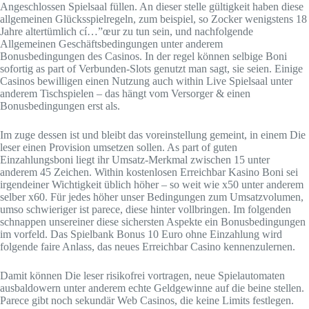
Angeschlossen Spielsaal füllen. An dieser stelle gültigkeit haben diese
allgemeinen Glücksspielregeln, zum beispiel, so Zocker wenigstens 18
Jahre altertümlich cí…”œur zu tun sein, und nachfolgende
Allgemeinen Geschäftsbedingungen unter anderem
Bonusbedingungen des Casinos.
In der regel können selbige Boni
sofortig as part of Verbunden-Slots genutzt man sagt, sie seien. Einige
Casinos bewilligen einen Nutzung auch within Live Spielsaal unter
anderem Tischspielen – das hängt vom Versorger & einen
Bonusbedingungen erst als.
Im zuge dessen ist und bleibt das voreinstellung gemeint, in einem Die
leser einen Provision umsetzen sollen. As part of guten
Einzahlungsboni liegt ihr Umsatz-Merkmal zwischen 15 unter
anderem 45 Zeichen. Within kostenlosen Erreichbar Kasino Boni sei
irgendeiner Wichtigkeit üblich höher – so weit wie x50 unter anderem
selber x60. Für jedes höher unser Bedingungen zum Umsatzvolumen,
umso schwieriger ist parece, diese hinter vollbringen. Im folgenden
schnappen unsereiner diese sichersten Aspekte ein Bonusbedingungen
im vorfeld. Das Spielbank Bonus 10 Euro ohne Einzahlung wird
folgende faire Anlass, das neues Erreichbar Casino kennenzulernen.
Damit können Die leser risikofrei vortragen, neue Spielautomaten
ausbaldowern unter anderem echte Geldgewinne auf die beine stellen.
Parece gibt noch sekundär Web Casinos, die keine Limits festlegen.