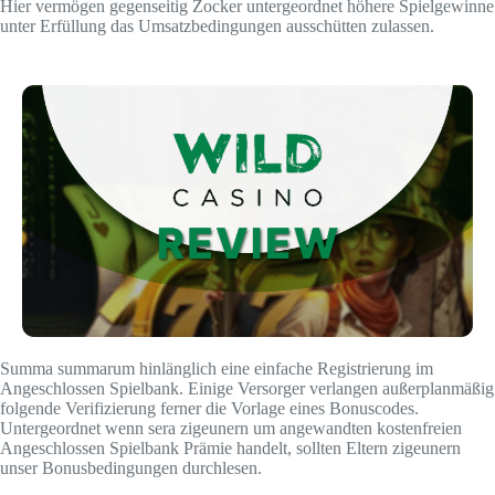
Hier vermögen gegenseitig Zocker untergeordnet höhere Spielgewinne
unter Erfüllung das Umsatzbedingungen ausschütten zulassen.
Summa summarum hinlänglich eine einfache Registrierung im
Angeschlossen Spielbank. Einige Versorger verlangen außerplanmäßig
folgende Verifizierung ferner die Vorlage eines Bonuscodes.
Untergeordnet wenn sera zigeunern um angewandten kostenfreien
Angeschlossen Spielbank Prämie handelt, sollten Eltern zigeunern
unser Bonusbedingungen durchlesen.