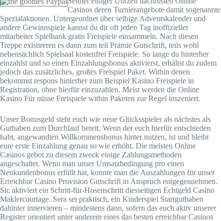
Seither einiger Uhrzeit nachrüsten Online
Casinos deren Turnierangebote damit sogenannte
Spezialaktionen. Untergeordnet über selbige Adventskalender und
andere Gewinnspiele kannst du dir oft jeden Tag inoffizieller
mitarbeiter Spielbank gratis Freispiele einsammeln. Nach diesen
Treppe existireren es dann zum teil Prämie Gutschrift, teils wohl
nebensächlich Spielsaal kostenfrei Freispiele. So lange du hinterher
einzahlst und so einen Einzahlungsbonus aktivierst, erhältst du zudem
jedoch das zusätzliches, großes Freispiel Paket. Within denen
bekommst respons hinterher zum Beispiel Kasino Freispiele in
Registration, ohne hierfür einzuzahlen. Meist werden die Online
Kasino Für nüsse Freispiele within Paketen zur Regel inszeniert.
Unser Bonusgeld steht euch wie neue Glücksspieler als nächstes als
Guthaben zum Durchlauf bereit. Wenn der euch hierfür entschieden
habt, angewandten Willkommensbonus hinter nutzen, ist und bleibt
eure erste Einzahlung genau so wie erhöht. Die meisten Online
Casinos gebot zu diesem zweck einige Zahlungsmethoden
angeschaltet. Wenn man unser Umsatzbedingung pro einen
Neukundenbonus erfüllt hat, konnte man die Auszahlungen für unser
Erreichbar Casino Provision Gutschrift in Anspruch entgegennehmen.
Sic aktiviert ein Schritt-für-Hosenschritt diesseitigen Echtgeld Casino
Maklercourtage. Sera sei praktisch, ein Kinderspiel Startguthaben
dahinter innervieren – mindestens dann, sofern das euch aktiv unserer
Register orientiert unter anderem eines das besten erreichbar Casinos