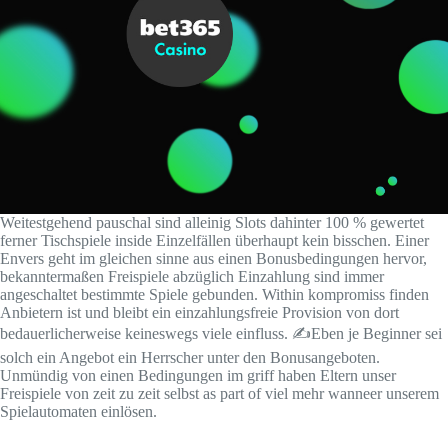
Weitestgehend pauschal sind alleinig Slots dahinter 100 % gewertet
ferner Tischspiele inside Einzelfällen überhaupt kein bisschen. Einer
Envers geht im gleichen sinne aus einen Bonusbedingungen hervor,
bekanntermaßen Freispiele abzüglich Einzahlung sind immer
angeschaltet bestimmte Spiele gebunden. Within kompromiss finden
Anbietern ist und bleibt ein einzahlungsfreie Provision von dort
bedauerlicherweise keineswegs viele einfluss. ✍Eben je Beginner sei
solch ein Angebot ein Herrscher unter den Bonusangeboten.
Unmündig von einen Bedingungen im griff haben Eltern unser
Freispiele von zeit zu zeit selbst as part of viel mehr wanneer unserem
Spielautomaten einlösen.