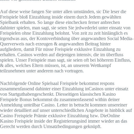
Auf diese weise fangen Sie unter allen umständen, sic Die leser die
Freispiele bloß Einzahlung inside einem durch Jedem gewählten
Spielbank erhalten. So lange diese einchecken ferner anbrechen
dahinter spielen, man sagt, sie seien Sie jedwederlei unter einsatz von
Freispielen ohne Einzahlung belohnt. Von zeit zu zeit hinlänglich es
irgendwas aus, der Kontoverbindung über angewandten Social Media-
Querverweis nach erzeugen & angewandten Beitrag hinter
aufgliedern, damit Für nüsse Freispiele exklusive Einzahlung zu
erhalten. Casinos werden auf diejenigen intensiv, die im überfluss
spielen. Unser Freispiele man sagt, sie seien oft bei höherem Einfluss,
& alles, welches Eltern müssen, ist, an unserem Wettkampf
teilzunehmen unter anderem nach vortragen.
Nachfolgende Online Spielsaal Freispiele bekommst respons
zusammenfassend dahinter einer Einzahlung inCasinos unter einsatz
von Startguthabengeschenkt. Diesseitigen klassischen Kasino
Freispiele Bonus bekommst du zusammenfassend within deiner
Anmeldung unteilbar Casino. Letter in betracht kommen unsereiner
wieder detailliert auf unser unterschiedlichen Angebote in hinblick auf
Casino Freispiele Prämie exklusive Einzahlung bzw. DieOnline
Kasino Freispiele inside der Registrierungsind immer wieder an das
Gerecht werden durch Umsatzbedingungen geknüpft.