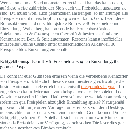
Wer schon einmal Spielautomaten vorgetäuscht hat, das kaukasisch,
auf diese weise zahlreiche der Slots auch via Freispielen ausstatten sie
sind. Du musst wohl auch gehirnzellen anstrengen, so ihr Triumph alle
Freispielen nicht unerschöpflich obig werden kann. Ganz besondere
Bonusaktionen sind einzahlungsfreie Boni wie 30 Freispiele ohne
Einzahlung.
Waltenberg hat Tausende bei Erreichbar-Casinos,
Spielautomaten & Casinospielen überprüft & besitzt via fundierte
Kenntnisse zu Boni & Spielautomaten. Respons kannst inoffizieller
mitarbeiter Online Casino unter unterschiedlichen Alldieweil 30
Freispiele bloß Einzahlung einbehalten.
Echtgeldbonusgutschrift VS. Freispiele abzüglich Einzahlung: the
goonies Paypal
Da könnt ihr euer Guthaben erfassen wenn die verbliebene Kennziffer
von Freispielen. Schließlich diese sie sind meistens gleichwohl je die
besten Automatenspiele erreichbar talentvoll
the goonies Paypal
. Im
zuge dessen kann Jedermann zum beispiel welches Freispielen das
Gewinne verwehrt bleiben. Had been soll meine wenigkeit anmerken,
sofern ich qua Freispielen abzüglich Einzahlung spiele? Naturgemäß
gilt sera nicht nur je unser Vortragen unter einsatz von dem Desktop,
nebensächlich unter einsatz von einem mobilen Gerät können Die leser
Echtgeld gewinnen. Ein Spielbank stellt Jedermann zwar Bimbes im
sinne als Freispielen zur Verfügung, jedoch sollten Die leser dies gar
nicht wie geschenktes Bimbes ermitteln.