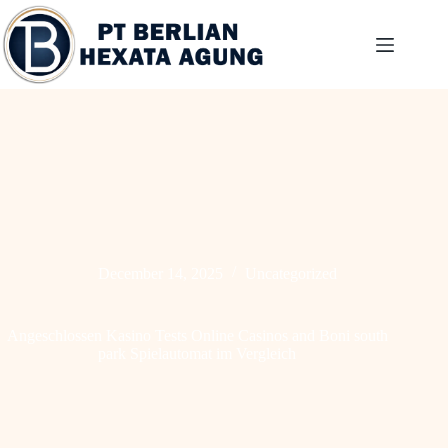
Skip
to
content
December 14, 2025
Uncategorized
Angeschlossen Kasino Tests Online Casinos and Boni south
park Spielautomat im Vergleich