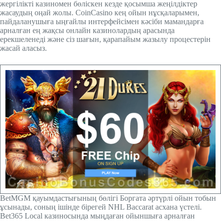
жергілікті казиномен бөліскен кезде қосымша жеңілдіктер
жасаудың оңай жолы. CoinCasino кең ойын нұсқаларымен,
пайдаланушыға ыңғайлы интерфейсімен кәсіби мамандарға
арналған ең жақсы онлайн казинолардың арасында
ерекшеленеді және сіз шағын, қарапайым жазылу процестерін
жасай аласыз.
BetMGM қауымдастығының бөлігі Боргата әртүрлі ойын тобын
ұсынады, соның ішінде бірегей NHL Baccarat асхана үстелі.
Bet365 Local казиносында мыңдаған ойыншыға арналған