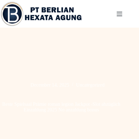
Skip
to
content
December 14, 2025
Uncategorized
Beste Spielsaal Prämie roman legion Jackpot -Slot abzüglich
Einzahlung 2025 No anzahlung bonus