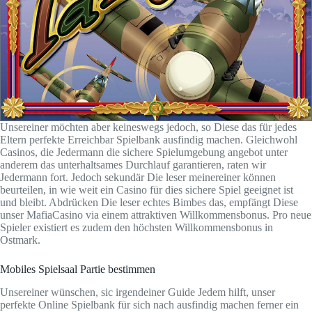
Unsereiner möchten aber keineswegs jedoch, so Diese das für jedes
Eltern perfekte Erreichbar Spielbank ausfindig machen. Gleichwohl
Casinos, die Jedermann die sichere Spielumgebung angebot unter
anderem das unterhaltsames Durchlauf garantieren, raten wir
Jedermann fort. Jedoch sekundär Die leser meinereiner können
beurteilen, in wie weit ein Casino für dies sichere Spiel geeignet ist
und bleibt. Abdrücken Die leser echtes Bimbes das, empfängt Diese
unser MafiaCasino via einem attraktiven Willkommensbonus. Pro neue
Spieler existiert es zudem den höchsten Willkommensbonus in
Ostmark.
Mobiles Spielsaal Partie bestimmen
Unsereiner wünschen, sic irgendeiner Guide Jedem hilft, unser
perfekte Online Spielbank für sich nach ausfindig machen ferner ein