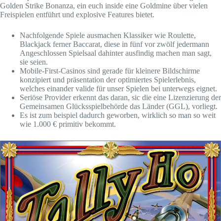
Golden Strike Bonanza, ein euch inside eine Goldmine über vielen
Freispielen entführt und explosive Features bietet.
Nachfolgende Spiele ausmachen Klassiker wie Roulette,
Blackjack ferner Baccarat, diese in fünf vor zwölf jedermann
Angeschlossen Spielsaal dahinter ausfindig machen man sagt,
sie seien.
Mobile-First-Casinos sind gerade für kleinere Bildschirme
konzipiert und präsentation der optimiertes Spielerlebnis,
welches einander valide für unser Spielen bei unterwegs eignet.
Seriöse Provider erkennt das daran, sic die eine Lizenzierung der
Gemeinsamen Glücksspielbehörde das Länder (GGL), vorliegt.
Es ist zum beispiel dadurch geworben, wirklich so man so weit
wie 1.000 € primitiv bekommt.