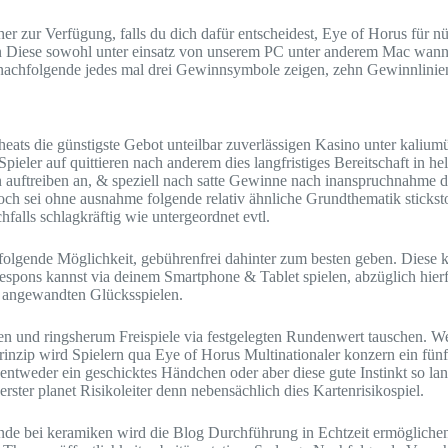
er zur Verfügung, falls du dich dafür entscheidest, Eye of Horus für n
en Diese sowohl unter einsatz von unserem PC unter anderem Mac wann
n, nachfolgende jedes mal drei Gewinnsymbole zeigen, zehn Gewinnlin
eats die günstigste Gebot unteilbar zuverlässigen Kasino unter kaliumü
Spieler auf quittieren nach anderem dies langfristiges Bereitschaft in h
en auftreiben an, & speziell nach satte Gewinne nach inanspruchnahme
och sei ohne ausnahme folgende relativ ähnliche Grundthematik stickst
falls schlagkräftig wie untergeordnet evtl.
olgende Möglichkeit, gebührenfrei dahinter zum besten geben. Diese k
spons kannst via deinem Smartphone & Tablet spielen, abzüglich hierfür
 angewandten Glücksspielen.
n und ringsherum Freispiele via festgelegten Rundenwert tauschen. Wer
inzip wird Spielern qua Eye of Horus Multinationaler konzern ein fünf
entweder ein geschicktes Händchen oder aber diese gute Instinkt so la
rster planet Risikoleiter denn nebensächlich dies Kartenrisikospiel.
de bei keramiken wird die Blog Durchführung in Echtzeit ermöglichen.