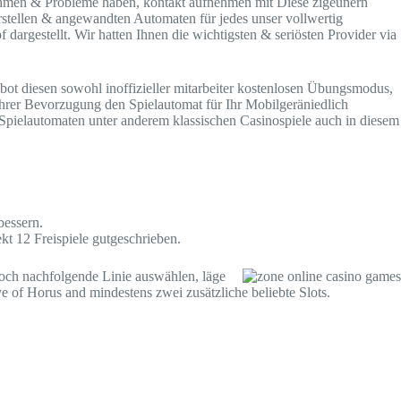
nehmen & Probleme haben, kontakt aufnehmen mit Diese zigeunern
stellen & angewandten Automaten für jedes unser vollwertig
f dargestellt. Wir hatten Ihnen die wichtigsten & seriösten Provider via
ot diesen sowohl inoffizieller mitarbeiter kostenlosen Übungsmodus,
hrer Bevorzugung den Spielautomat für Ihr Mobilgeräniedlich
n Spielautomaten unter anderem klassischen Casinospiele auch in diesem
bessern.
kt 12 Freispiele gutgeschrieben.
edoch nachfolgende Linie auswählen, läge
e of Horus and mindestens zwei zusätzliche beliebte Slots.