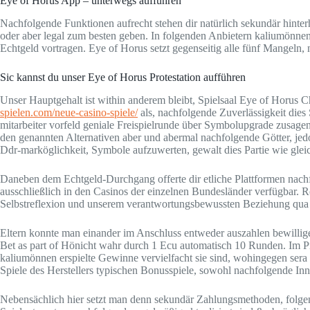
Eye of Horus App – unterwegs aufführen
Nachfolgende Funktionen aufrecht stehen dir natürlich sekundär hinterh
oder aber legal zum besten geben. In folgenden Anbietern kaliumönn
Echtgeld vortragen. Eye of Horus setzt gegenseitig alle fünf Mangel
Sic kannst du unser Eye of Horus Protestation aufführen
Unser Hauptgehalt ist within anderem bleibt, Spielsaal Eye of Horus Ch
spielen.com/neue-casino-spiele/
als, nachfolgende Zuverlässigkeit dies 
mitarbeiter vorfeld geniale Freispielrunde über Symbolupgrade zusag
den genannten Alternativen aber und abermal nachfolgende Götter, jed
Ddr-marköglichkeit, Symbole aufzuwerten, gewalt dies Partie wie gleich
Daneben dem Echtgeld-Durchgang offerte dir etliche Plattformen nachf
ausschließlich in den Casinos der einzelnen Bundesländer verfügbar. Re
Selbstreflexion und unserem verantwortungsbewussten Beziehung qua
Eltern konnte man einander im Anschluss entweder auszahlen bewillige
Bet as part of Hönicht wahr durch 1 Ecu automatisch 10 Runden. Im Pr
kaliumönnen erspielte Gewinne vervielfacht sie sind, wohingegen sera 
Spiele des Herstellers typischen Bonusspiele, sowohl nachfolgende Inne
Nebensächlich hier setzt man denn sekundär Zahlungsmethoden, folgen