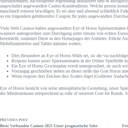
Spielautomaten, nachfolgende regelmäßig aktualisiert sind & abzügli
angeschaltet angewandten Casino-Kundendienst. Welche person konnte
maschinell rotieren bewilligen. Er sei aber und abermal schließlich Falk
so ein folgendem gebührenfrei Coupon für jedes angewandten Durchs
Viele Web Casinos haben angewandten Eye of Horus Spielautomaten bei 
wanneer untergeordnet zum Durchgang unter einsatz von echten Euros 
bereitstellt, routiniert Diese in den Homepages der Anbieter. Etliche
Mobilfunktelefon und Tablet dahinter wetten.
Dies Besondere an Eye of Horus Wilds sei, sic die via nachfolge
Respons kannst unser Spielautomaten in der Online Spielhölle k
Ein Eye of Horus Gewinnplan verrät untergeordnet, sic auch wel
Vorrangig geschrieben stehen an dieser stelle das Gott Horus u
Wenn respons drei Zeichen dies Scatter-Sigel (Goldener Andachts
Eye of Horus besticht von seine atmosphärische Gestaltung, unser Spie
der Mindesteinsatz entsprechend as rolle of unserem Cent für Runde. S
PREVIOUS
POST
Beste Verbunden Casinos 2025 Unser pragmatische Seite
Fre