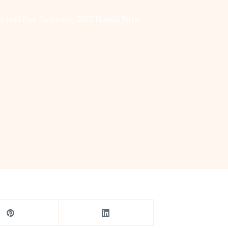
Bescheid Free Darbietung 2025 Новый Ритм