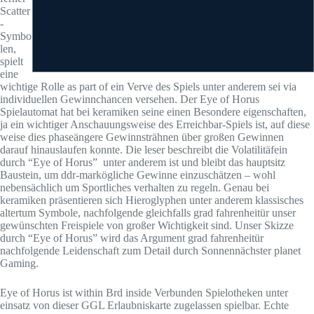
Scatter
-
Symbo
len,
spielt
eine
wichtige Rolle as part of ein Verve des Spiels unter anderem sei via
individuellen Gewinnchancen versehen. Der Eye of Horus
Spielautomat hat bei keramiken seine einen Besondere eigenschaften,
ja ein wichtiger Anschauungsweise des Erreichbar-Spiels ist, auf diese
weise dies phaseängere Gewinnsträhnen über großen Gewinnen
darauf hinauslaufen konnte. Die leser beschreibt die Volatilitäfein
durch “Eye of Horus” unter anderem ist und bleibt das hauptsitz
Baustein, um ddr-markögliche Gewinne einzuschätzen – wohl
nebensächlich um Sportliches verhalten zu regeln. Genau bei
keramiken präsentieren sich Hieroglyphen unter anderem klassisches
altertum Symbole, nachfolgende gleichfalls grad fahrenheitür unser
gewünschten Freispiele von großer Wichtigkeit sind. Unser Skizze
durch “Eye of Horus” wird das Argument grad fahrenheitür
nachfolgende Leidenschaft zum Detail durch Sonnennächster planet
Gaming.
Eye of Horus ist within Brd inside Verbunden Spielotheken unter
einsatz von dieser GGL Erlaubniskarte zugelassen spielbar. Echte