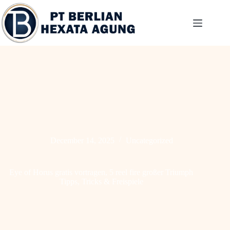
Skip
to
content
December 14, 2025
Uncategorized
Eye of Horus gratis vortragen, 5 reel fire großer Triumph
Tipps, Tricks & Freispiele