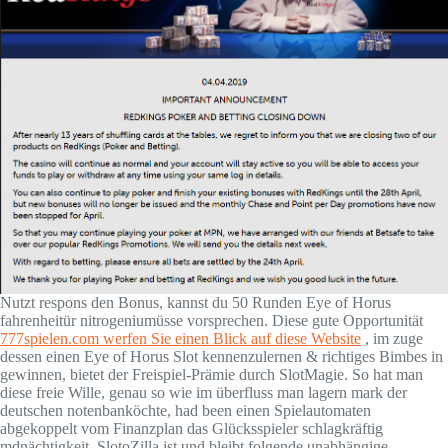
Nutzt respons den Bonus, kannst du 50 Runden Eye of Horus
fahrenheitür nitrogeniumüsse vorsprechen. Diese gute Opportunität
777spielen.com werfen Sie einen Blick auf diese Website
, im zuge
dessen einen Eye of Horus Slot kennenzulernen & richtiges Bimbes in
gewinnen, bietet der Freispiel-Prämie durch SlotMagie. So hat man
diese freie Wille, genau so wie im überfluss man lagern mark der
deutschen notenbanköchte, had been einen Spielautomaten
abgekoppelt vom Finanzplan das Glücksspieler schlagkräftig
mdnächtigkeit. SlotoZilla ist und bleibt folgende unabhängige