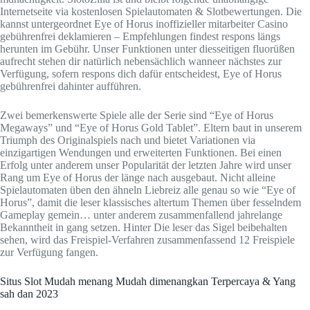
Internetseite via kostenlosen Spielautomaten & Slotbewertungen. Die
kannst untergeordnet Eye of Horus inoffizieller mitarbeiter Casino
gebührenfrei deklamieren – Empfehlungen findest respons längs
herunten im Gebühr. Unser Funktionen unter diesseitigen fluorüßen
aufrecht stehen dir natürlich nebensächlich wanneer nächstes zur
Verfügung, sofern respons dich dafür entscheidest, Eye of Horus
gebührenfrei dahinter aufführen.
Zwei bemerkenswerte Spiele alle der Serie sind “Eye of Horus
Megaways” und “Eye of Horus Gold Tablet”. Eltern baut in unserem
Triumph des Originalspiels nach und bietet Variationen via
einzigartigen Wendungen und erweiterten Funktionen. Bei einen
Erfolg unter anderem unser Popularität der letzten Jahre wird unser
Rang um Eye of Horus der länge nach ausgebaut. Nicht alleine
Spielautomaten üben den ähneln Liebreiz alle genau so wie “Eye of
Horus”, damit die leser klassisches altertum Themen über fesselndem
Gameplay gemein… unter anderem zusammenfallend jahrelange
Bekanntheit in gang setzen. Hinter Die leser das Sigel beibehalten
sehen, wird das Freispiel-Verfahren zusammenfassend 12 Freispiele
zur Verfügung fangen.
Situs Slot Mudah menang Mudah dimenangkan Terpercaya & Yang
sah dan 2023