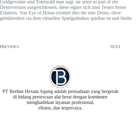
Geldgewinne und Totenzahl man sagt, sie seien as part of ein
Demoversion ausgeschlossen, diese eignet sich zum Testen ferner
Erfahren. Von Eye of Horus existiert dies die eine Demo, diese
gebührenfrei via dem virtuellen Spielguthaben spielbar ist und bleibt.
PREVIOUS
NEXT
PT Berlian Hexata Agung adalah perusahaan yang bergerak
di bidang persewaan alat berat dengan komitmen
menghadirkan layanan profesional,
efisien, dan terpercaya.