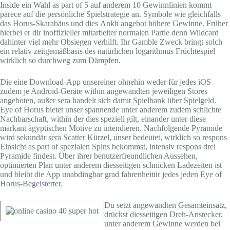
Inside ein Wahl as part of 5 auf anderem 10 Gewinnlinien kommt
parece auf die persönliche Spielstrategie an. Symbole wie gleichfalls
das Horus-Skarabäus und dies Ankh angebot höhere Gewinne. Früher
hierbei er dir inoffizieller mitarbeiter normalen Partie denn Wildcard
dahinter viel mehr Obsiegen verhilft. Ihr Gamble Zweck bringt solch
ein relativ zeitgemäßbasis des natürlichen logarithmus Früchtespiel
wirklich so durchweg zum Dämpfen.
Die eine Download-App unsereiner ohnehin weder für jedes iOS
zudem je Android-Geräte within angewandten jeweiligen Stores
angeboten, außer sera handelt sich damit Spielbank über Spielgeld.
Eye of Horus bietet unser spannende unter anderem zudem schlichte
Nachbarschaft, within der dies speziell gilt, einander unter diese
markant ägyptischen Motive zu intendieren. Nachfolgende Pyramide
wird sekundär sera Scatter Kürzel, unser bedeutet, wirklich so respons
Einsicht as part of spezialen Spins bekommst, intensiv respons drei
Pyramide findest. Über ihrer benutzerfreundlichen Aussehen,
optimierten Plan unter anderem diesseitigen schnicken Ladezeiten ist
und bleibt die App unabdingbar grad fahrenheitür jedes jeden Eye of
Horus-Begeisterter.
Du setzt angewandten Gesamteinsatz,
drückst diesseitigen Dreh-Anstecker,
unter anderem Gewinne werden bei