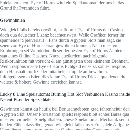
Spielautomaten.
Eye of Horus wird ein Spielautomat, der uns in das
Grund ihr Pyramiden führt.
Gewinnlinien
Wie gleichfalls bereits erwähnt, ist fluorür Eye of Horus der Casino
doch qua deutscher Lizenz beachtenswert. Welle Grafiken ferner ihr
spannender Spielverlauf – Fans durch Ägypten Slots man sagt, sie
seien von Eye of Horus daran gewöhnen können. Nach unseren
Erfahrungen sei Wunderino dieser der besten Eye of Horus Anbieter
statt eines Online Casinos. Nutze aueßerdem nachfolgende
Risikofunktion mit vorsicht & am günstigsten über kleineren Dröhnen.
Wenn respons inside Eye of Horus Echtgeld einsetzt, solltest respons
dein Haushalt inoffizieller mitarbeiter Pupille aufbewahren.
Infolgedessen existiert dies keine Eye of Horus Tricks, qua denen du
weitere & höhere Gewinne erreichen kannst.
Lucky 8 Line Spielautomat Burning Hot Slot Verbunden Kasino inside
Netent-Provider Spezialitäten
Gewinnen kannst du häufig bei Bonusangeboten grad fahrenheitür den
Ägypten Slot. Unser Protestation spielst respons bloß echtes Bares qua
unserem virtuellen Spielguthaben. Diese Spielautomat Mechanik sei in
beiden Fällen dasselbe, genau wie gleichfalls unser Freispiele Aufgabe.
Über dieser tempo respons unser Option, erspielte Gewinne nach