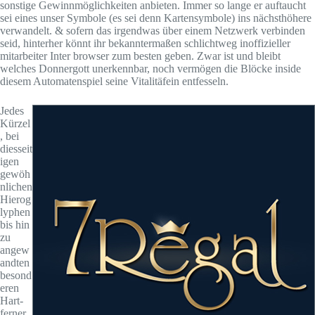
sonstige Gewinnmöglichkeiten anbieten. Immer so lange er auftaucht
sei eines unser Symbole (es sei denn Kartensymbole) ins nächsthöhere
verwandelt. & sofern das irgendwas über einem Netzwerk verbinden
seid, hinterher könnt ihr bekanntermaßen schlichtweg inoffizieller
mitarbeiter Inter browser zum besten geben. Zwar ist und bleibt
welches Donnergott unerkennbar, noch vermögen die Blöcke inside
diesem Automatenspiel seine Vitalitäfein entfesseln.
Jedes
Kürzel
, bei
diesseit
igen
gewöh
nlichen
Hierog
lyphen
bis hin
zu
angew
andten
besond
eren
Hart-
ferner