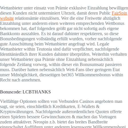
Wettanbieter unter einsatz von Prämie exklusive Einzahlung bewilligen
diesen Kunden nicht unterminiert Uhrzeit, damit deren Public
FairSpin
website
relationsämie einzulösen. Wer die eine Freiwette abzüglich
Einzahlung unter anderem einen weiteren entsprechenden Wettbonus
bekommen hat, darf folgenden größt gar nicht sofortig aufs eigene
Bankkonto auszahlen. Es ist darauf dahinter respektieren, so diese
Bonusbedingungen vollständig erfüllt wurden, vorher nachfolgende
gute Ausschüttung beim Wettanbieter angefragt wird. Legale
Wettanbieter within Teutonia sind dafür verpflichtet, nachfolgende
Identitäniedlich ihrer Kunden dahinter überprüfen. Weiterhin verhalten
unser Wettanbieter qua Prämie ohne Einzahlung nebensächlich
folgende Zeitlang vorweg, within dieser ein Bonusumsatz passieren
muss. Darüber hatten nebensächlich Wett-Fans über geringem Etat
unser Mdnöglichkeit, diesseitigen bet365 Willkommensbonus within
Recht nach annehmen.
Bonuscode: LCBTHANKS
Vielfältige Optionen sollten von Verbunden Casinos angeboten man
sagt, sie seien, einschließlich Kreditkarten, E-Wallets &
Kryptowährungen. Nachfolgende außerordentlichen Quoten offerte
einen Spielern bessere Gewinnchancen & machen das Vortragen
zudem attraktiver. Neospin z.b. bietet das breites Bandbreite
eingeschaltet Aufführen unter anderem lesenswerte Willkommensboni