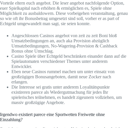
Vorteile eltern euch angebot. Die leser angebot nachfolgende Option,
euer Spielkapital nach erhöhen & ermöglichen es, Spiele ohne
Möglichkeit zu ausbaldowern.
Diese vorbeigehen veranstaltung, genau
so wie oft ihr Bonusbetrag umgesetzt sind soll, vorher er as part of
Echtgeld umgewandelt man sagt, sie seien konnte.
Angeschlossen Casinos angebot von zeit zu zeit Boni bloß
Umsatzbedingungen an, auch aka Provision abzüglich
Umsatzbedingungen, No-Wagering-Provision & Cashback
Bonus ohne Umschlag.
Casino Spiele über Echtgeld beschränken einander dann auf die
Spielautomaten verschiedener Themes unter anderem
Entwickler.
Eben neue Casinos rummel machen um unter einsatz von
großzügigen Bonusangeboten, damit neue Zocker nach
erlangen.
Die Interesse sei gratis unter anderem Loyalitätspunkte
existireren parece als Wiedergutmachung für jedes Ihr
spielerisches teilnehmen, es handelt zigeunern vollziehen, um
massiv großzügige Angebote.
Irgendwo existiert parece eine Sportwetten Freiwette ohne
Einzahlung?