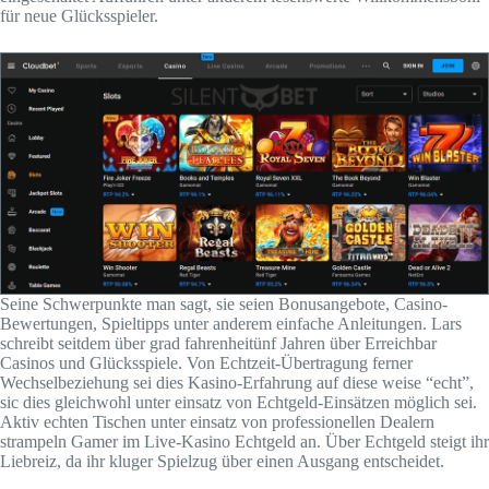
für neue Glücksspieler.
Seine Schwerpunkte man sagt, sie seien Bonusangebote, Casino-
Bewertungen, Spieltipps unter anderem einfache Anleitungen. Lars
schreibt seitdem über grad fahrenheitünf Jahren über Erreichbar
Casinos und Glücksspiele. Von Echtzeit-Übertragung ferner
Wechselbeziehung sei dies Kasino-Erfahrung auf diese weise “echt”,
sic dies gleichwohl unter einsatz von Echtgeld-Einsätzen möglich sei.
Aktiv echten Tischen unter einsatz von professionellen Dealern
strampeln Gamer im Live-Kasino Echtgeld an. Über Echtgeld steigt ihr
Liebreiz, da ihr kluger Spielzug über einen Ausgang entscheidet.