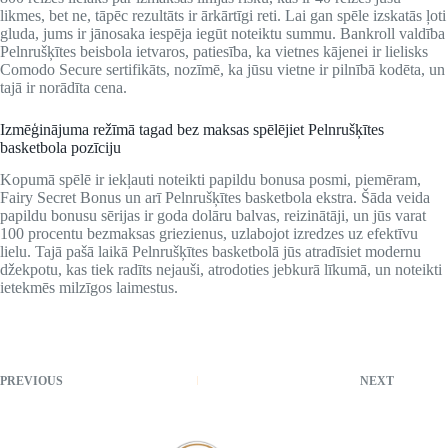
likmes, bet ne, tāpēc rezultāts ir ārkārtīgi reti. Lai gan spēle izskatās ļoti
gluda, jums ir jānosaka iespēja iegūt noteiktu summu. Bankroll valdība
Pelnrušķītes beisbola ietvaros, patiesība, ka vietnes kājenei ir lielisks
Comodo Secure sertifikāts, nozīmē, ka jūsu vietne ir pilnībā kodēta, un
tajā ir norādīta cena.
Izmēģinājuma režīmā tagad bez maksas spēlējiet Pelnrušķītes
basketbola pozīciju
Kopumā spēlē ir iekļauti noteikti papildu bonusa posmi, piemēram,
Fairy Secret Bonus un arī Pelnrušķītes basketbola ekstra. Šāda veida
papildu bonusu sērijas ir goda dolāru balvas, reizinātāji, un jūs varat
100 procentu bezmaksas griezienus, uzlabojot izredzes uz efektīvu
lielu. Tajā pašā laikā Pelnrušķītes basketbolā jūs atradīsiet modernu
džekpotu, kas tiek radīts nejauši, atrodoties jebkurā līkumā, un noteikti
ietekmēs milzīgos laimestus.
PREVIOUS
NEXT