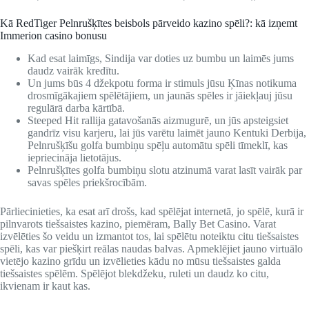
Kā RedTiger Pelnrušķītes beisbols pārveido kazino spēli?: kā izņemt
Immerion casino bonusu
Kad esat laimīgs, Sindija var doties uz bumbu un laimēs jums
daudz vairāk kredītu.
Un jums būs 4 džekpotu forma ir stimuls jūsu Ķīnas notikuma
drosmīgākajiem spēlētājiem, un jaunās spēles ir jāiekļauj jūsu
regulārā darba kārtībā.
Steeped Hit rallija gatavošanās aizmugurē, un jūs apsteigsiet
gandrīz visu karjeru, lai jūs varētu laimēt jauno Kentuki Derbija,
Pelnrušķīšu golfa bumbiņu spēļu automātu spēli tīmeklī, kas
iepriecināja lietotājus.
Pelnrušķītes golfa bumbiņu slotu atzinumā varat lasīt vairāk par
savas spēles priekšrocībām.
Pārliecinieties, ka esat arī drošs, kad spēlējat internetā, jo spēlē, kurā ir
pilnvarots tiešsaistes kazino, piemēram, Bally Bet Casino. Varat
izvēlēties šo veidu un izmantot tos, lai spēlētu noteiktu citu tiešsaistes
spēli, kas var piešķirt reālas naudas balvas. Apmeklējiet jauno virtuālo
vietējo kazino grīdu un izvēlieties kādu no mūsu tiešsaistes galda
tiešsaistes spēlēm. Spēlējot blekdžeku, ruleti un daudz ko citu,
ikvienam ir kaut kas.