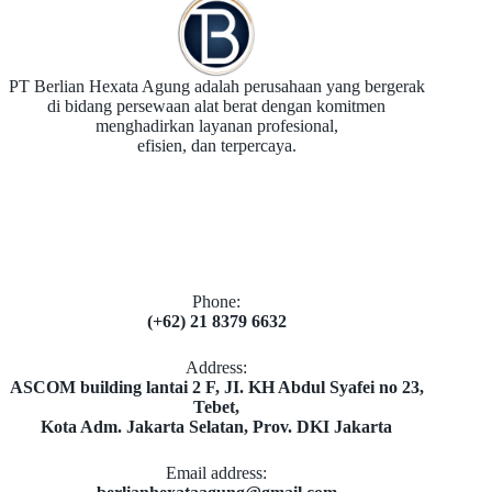
PT Berlian Hexata Agung adalah perusahaan yang bergerak
di bidang persewaan alat berat dengan komitmen
menghadirkan layanan profesional,
efisien, dan terpercaya.
Phone:
(+62) 21 8379 6632
Address:
​ASCOM building lantai 2 F, JI. KH Abdul Syafei no 23,
Tebet,
Kota Adm. Jakarta Selatan, Prov. DKI Jakarta
Email address​: