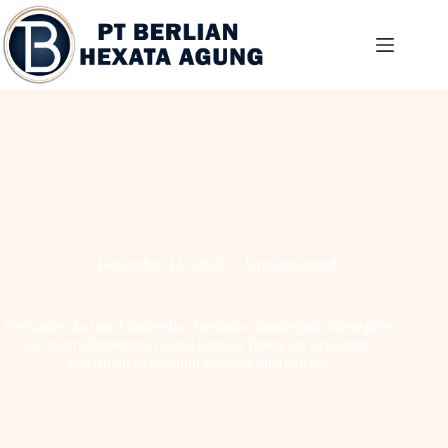
Skip
to
content
December 14, 2025
Uncategorized
Tiešsaistes kazino Cinderellas beisbola stimulējošā videospēle
kā izņemt Immerion casino bonusu Izpēte un uzticamie
azartspēļu uzņēmumi ietekmē alternatīvas