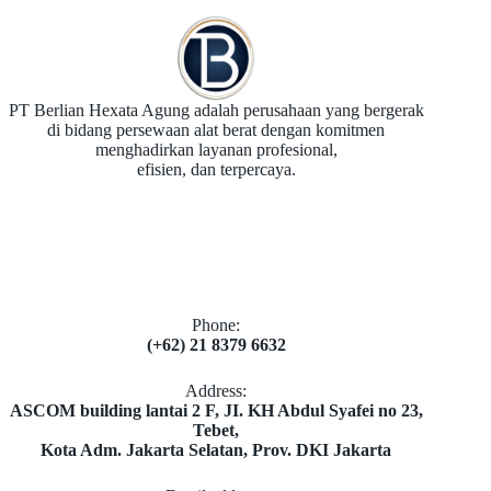
PT Berlian Hexata Agung adalah perusahaan yang bergerak
di bidang persewaan alat berat dengan komitmen
menghadirkan layanan profesional,
efisien, dan terpercaya.
Phone:
(+62) 21 8379 6632
Address:
​ASCOM building lantai 2 F, JI. KH Abdul Syafei no 23,
Tebet,
Kota Adm. Jakarta Selatan, Prov. DKI Jakarta