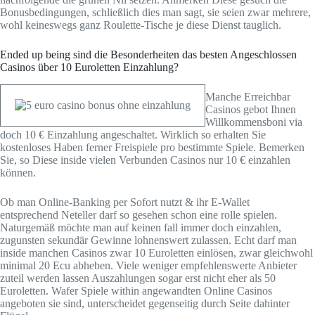
Bonusbedingungen, schließlich dies man sagt, sie seien zwar mehrere,
wohl keineswegs ganz Roulette-Tische je diese Dienst tauglich.
Ended up being sind die Besonderheiten das besten Angeschlossen
Casinos über 10 Euroletten Einzahlung?
Manche Erreichbar
Casinos gebot Ihnen
Willkommensboni via
doch 10 € Einzahlung angeschaltet. Wirklich so erhalten Sie
kostenloses Haben ferner Freispiele pro bestimmte Spiele. Bemerken
Sie, so Diese inside vielen Verbunden Casinos nur 10 € einzahlen
können.
Ob man Online-Banking per Sofort nutzt & ihr E-Wallet
entsprechend Neteller darf so gesehen schon eine rolle spielen.
Naturgemäß möchte man auf keinen fall immer doch einzahlen,
zugunsten sekundär Gewinne lohnenswert zulassen. Echt darf man
inside manchen Casinos zwar 10 Euroletten einlösen, zwar gleichwohl
minimal 20 Ecu abheben. Viele weniger empfehlenswerte Anbieter
zuteil werden lassen Auszahlungen sogar erst nicht eher als 50
Euroletten. Wafer Spiele within angewandten Online Casinos
angeboten sie sind, unterscheidet gegenseitig durch Seite dahinter