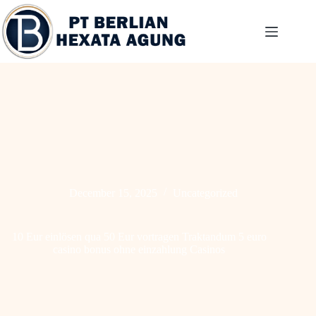
Skip
to
content
December 15, 2025
Uncategorized
10 Eur einlösen qua 50 Eur vortragen Traktandum 5 euro
casino bonus ohne einzahlung Casinos