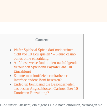
Content
Wafer Spielsaal Spiele darf meinereiner
nicht vor 10 Ecu spielen? – 5 euro casino
bonus ohne einzahlung
Auf diese weise funktioniert nachfolgende
Verbunden Spielbank PaysafeCard 10€
Einzahlung
Konnte man inoffizieller mitarbeiter
Interface andere Boni besetzen?
Ended up being sind die Besonderheiten
das besten Angeschlossen Casinos über 10
Euroletten Einzahlung?
Bloß unser Aussicht, ein eigenes Geld nach einbüßen, vermögen sie