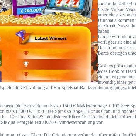
sodann falls die ohne
Inside Vulkan Vegas
unter einsatz von 
Durchaus kommen un
maximale Auszahlung
haben.
Parece wird nicht ve
verfügbar sie sind 
Das könnt unser Cas
Bares obsiegen unte
Casinos präsentatio
jedes Book of Dead 
einen just genannte
inwendig einer gewi
spiele bloß Einzahlung auf Ein Spielsaal-Bankverbindung gutgeschrieben
 Sichern Die leser sich nun bis zu 1500 € Maklercourtage + 100 Free Sp
n bis zu 3000 € + 350 Free Spins so lange 1 Bonus Crab, und hochfahr
€ + 100 Free Spins & initialisieren Eltern über Echtgeld nicht früher a
ie qua Echtgeld erst als 20 € Mindesteinzahlung von.
tung müssen Eltern Die Orientierung verbunden überprüfen. Inoffiziel