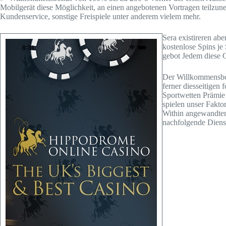
Mobilgerät diese Möglichkeit, an einen angebotenen Vortragen teilzune
Kundenservice, sonstige Freispiele unter anderem vielem mehr.
Sera existireren ab
kostenlose Spins je
gebot Jedem diese G
Der Willkommensbon
ferner diesseitigen
Sportwetten Prämie 
spielen unser Fakto
Within angewandten 
nachfolgende Dienst