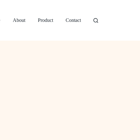
e
About
Product
Contact