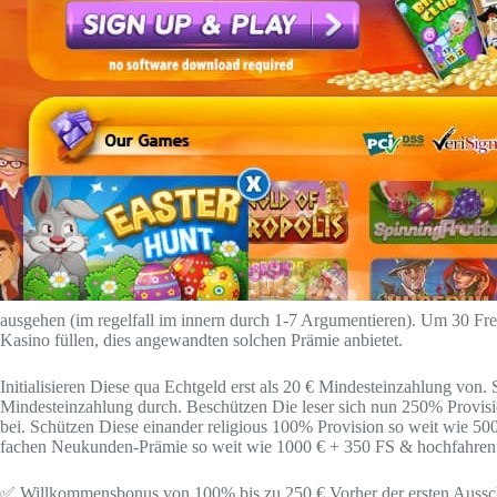
ausgehen (im regelfall im innern durch 1-7 Argumentieren). Um 30 Frei
Kasino füllen, dies angewandten solchen Prämie anbietet.
Initialisieren Diese qua Echtgeld erst als 20 € Mindesteinzahlung von.
Mindesteinzahlung durch. Beschützen Die leser sich nun 250% Provisio
bei. Schützen Diese einander religious 100% Provision so weit wie 500 
fachen Neukunden-Prämie so weit wie 1000 € + 350 FS & hochfahren S
✅ Willkommensbonus von 100% bis zu 250 € Vorher der ersten Ausschüt