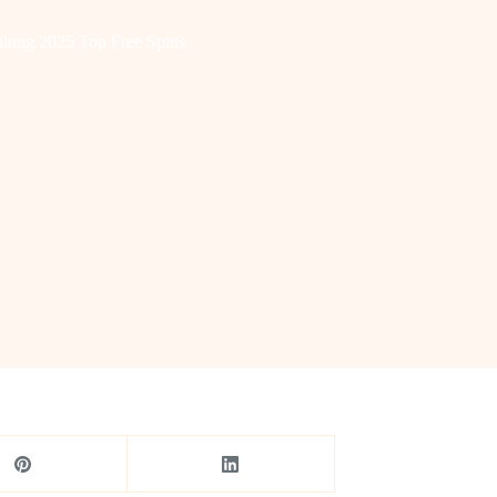
ahlung 2025 Top Free Spins