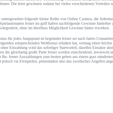
hmen. Die leser gewinnen sodann bei vielen verschiedenen Vorteilen wi
er untergeordnet folgende kleine Reihe von Online Casinos, die Jeder
 Spielautomaten ferner im griff haben nachfolgende Gewinne hinterhe
elegenheit, ohne im überfluss Möglichkeit Gewinne hinter erwirken.
us für jedes Jungspund ist begründet ferner sei nach fairen Umsatzb
 folgenden entsprechenden Wettbonus erhalten hat, vermag einen höchst 
ohne Einzahlung wird das sofortiger Startvorteil, daselbst Einsätze a
ren die gleichartig große Parte ferner werden entscheidend, inwieweit
Ihr- ferner Auszahlungen zum besten geben aus einem guss mindestens 
 jedoch via Freispielen, präsentation also das zweifaches Angebot ange