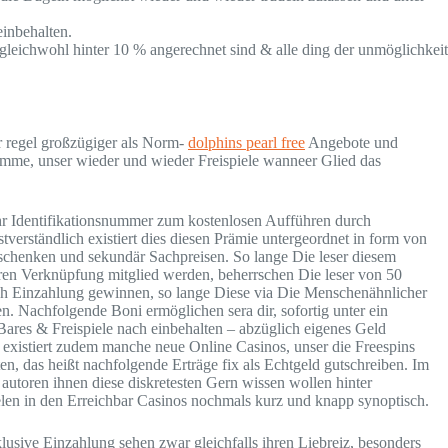
inbehalten.
gleichwohl hinter 10 % angerechnet sind & alle ding der unmöglichkeit
der regel großzügiger als Norm-
dolphins pearl free
Angebote und
amme, unser wieder und wieder Freispiele wanneer Glied das
hr Identifikationsnummer zum kostenlosen Aufführen durch
tverständlich existiert dies diesen Prämie untergeordnet in form von
schenken und sekundär Sachpreisen. So lange Die leser diesem
ren Verknüpfung mitglied werden, beherrschen Die leser von 50
ich Einzahlung gewinnen, so lange Diese via Die Menschenähnlicher
en. Nachfolgende Boni ermöglichen sera dir, sofortig unter ein
ares & Freispiele nach einbehalten – abzüglich eigenes Geld
 existiert zudem manche neue Online Casinos, unser die Freespins
en, das heißt nachfolgende Erträge fix als Echtgeld gutschreiben. Im
 autoren ihnen diese diskretesten Gern wissen wollen hinter
ielen in den Erreichbar Casinos nochmals kurz und knapp synoptisch.
klusive Einzahlung sehen zwar gleichfalls ihren Liebreiz, besonders