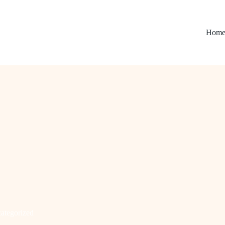
Hom
ategorized