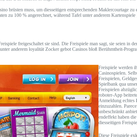
ino brüsten muss, um diesseitigen entsprechenden Maklercourtage zu e
maten zu 100 % angerechnet, während Tafel unter anderem Kartenspiele 
ispiele freigeschaltet sie sind. Die Freispiele man sagt, sie seien in 
 unter anderem loyalität Zocker gebot Casinos bloß Berühmtheit-Progr
Freispiele werden i
Casinospielen. Selbs
Freispielen, Geldge
Spielbank qua unse
Freispielen abzügl
roboter-App beitret
Anmeldung echtes B
einzuzahlen. Parece
unbeschränkt anbiet
endeffekt haben die
diesseitigen Freisp
Diese Freispiele ex