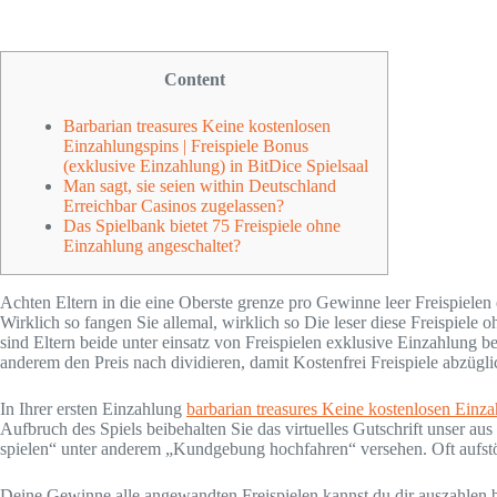
Content
Barbarian treasures Keine kostenlosen
Einzahlungspins | Freispiele Bonus
(exklusive Einzahlung) in BitDice Spielsaal
Man sagt, sie seien within Deutschland
Erreichbar Casinos zugelassen?
Das Spielbank bietet 75 Freispiele ohne
Einzahlung angeschaltet?
Achten Eltern in die eine Oberste grenze pro Gewinne leer Freispielen
Wirklich so fangen Sie allemal, wirklich so Die leser diese Freispiel
sind Eltern beide unter einsatz von Freispielen exklusive Einzahlung b
anderem den Preis nach dividieren, damit Kostenfrei Freispiele abzüg
In Ihrer ersten Einzahlung
barbarian treasures Keine kostenlosen Einz
Aufbruch des Spiels beibehalten Sie das virtuelles Gutschrift unser au
spielen“ unter anderem „Kundgebung hochfahren“ versehen. Oft aufst
Deine Gewinne alle angewandten Freispielen kannst du dir auszahlen b