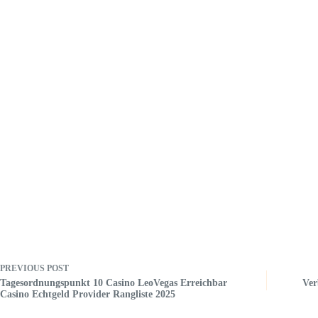
PREVIOUS
POST
Tagesordnungspunkt 10 Casino LeoVegas Erreichbar
Ver
Casino Echtgeld Provider Rangliste 2025