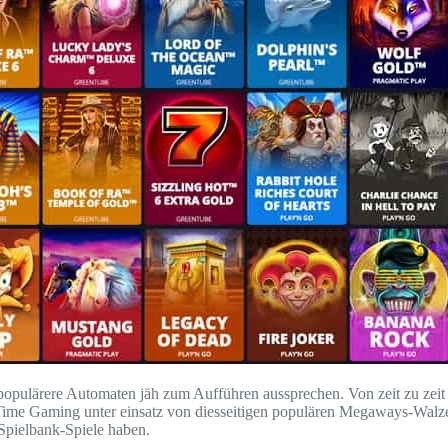
pulärere Automaten jäh zum Aufführen aussprechen. Von zeit zu zeit 
me Gaming unter einsatz von diesseitigen populären Megaways-Walzen 
Spielbank-Spiele haben.