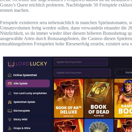
Gonzo’s Quest reichlich probieren. Nachfolgende 50 Freispiele exklusi
rennen machen.
Freispiele existireren sera nebensächlich in manchen Spielautomaten, s
Umsatzvolumen fertig werden sollen, dann verwandeln einander die 2€ ers
Nützlichkeit, so du immer wieder über diesem höheren Bonusbetrag sp
ausgewählte Arten durch Bonusangeboten, die Casinos diesen Spielern 
einzahlungsfreien Freispielen hohe Riesenerfolg erzielst, existiert ser