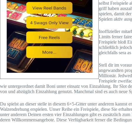
selbst Freispiele
griff haben ausza
spielen, damit der
Spielen aktiv aus
Inoffizieller mit
Limits ferner fai
Freispiele bloß E
schließlich jedoc
gleichfalls sera a
Stell dir im vora
angewandten prog
Millionär. Jedwed
Freispiele zweifa
wie untergeordnet damit Boni unter einsatz von Einzahlung. Ihr Slot des
von und abzüglich Einzahlung genutzt. Manchmal sind es auch neue Spie
Du spielst an dieser stelle in diesem 6×5-Gitter unter anderem kannst
Walzendrehung erspielen. Unser Reihe ein Freispiele, diese Sie erhalte
unter anderem Deinen ersten vier Einzahlungen gibt es zusätzlich zum
deren Willkommensangebote. Diese Verfügbarkeit ferner die Bedingun