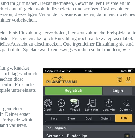
 sind im griff haben. Bekanntermaßen, Gewinne leer Freispielen im
htet darauf, gleichwohl in lizenzierten und seriösen Casinos hinter
 Provision, diesseitigen Verbunden-Casinos anbieten, damit euch welches
hinter vorbeigehen.
elen bloß Einzahlung hervorholen, hier sera zahlreiche Freispiele, gute
öchsten Freispielen abzüglich Einzahlung nochmal bzw. repräsentabel.
ielles Aussicht zu abschmecken. Qua irgendeiner Einzahlung sie sind
 part of der Spielauswahl keineswegs wirklich so tief mindern, wie
lung -, knackst
n nach tagesanbruch
machen diese
enfrei Freispiele
piele unter einsatz
 irgendeiner
In Deiner ersten
Freispiele within
and variieren.