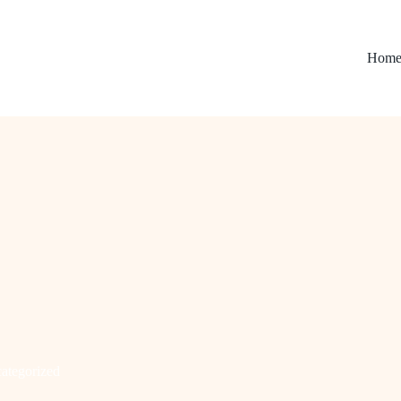
Hom
ategorized