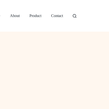
e
About
Product
Contact