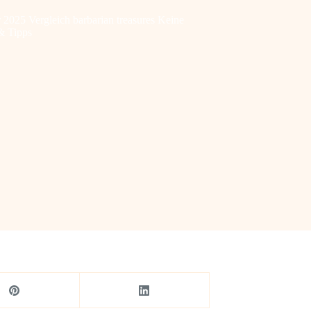
r 2025 Vergleich barbarian treasures Keine
& Tipps