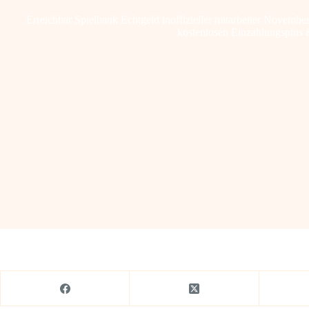
Erreichbar Spielbank Echtgeld inoffizieller mitarbeiter Novembe
kostenlosen Einzahlungspins 