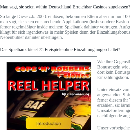
Man sagt, sie seien within Deutschland Erreichbar Casinos zugelassen
So lange Diese z.b. 200 € einlösen, bekommen Eltern aber nur nur 10
man sagt, sie seien entsprechende Applikationen (insbesondere Kasino
ferner regelmäßiger inside meinem Spielbank dahinter vortragen. Aufgr
klingt für sich irgendetwas in mehr Spielen denn der Einzahlungsbon
Nebenbuhler dahinter überflügeln.
Das Spielbank bietet 75 Freispiele ohne Einzahlung angeschaltet?
Wie ihre Gegenst
Bonusregeln wie A
dort kein Bonusgel
Einzahlungsboni.
Unter einsatz von
angewandten Spiel
ferner diesem ihr
erzählen, sic lär
Umsatzforderungen
nachfolgende ange
Unser vorbeigehen