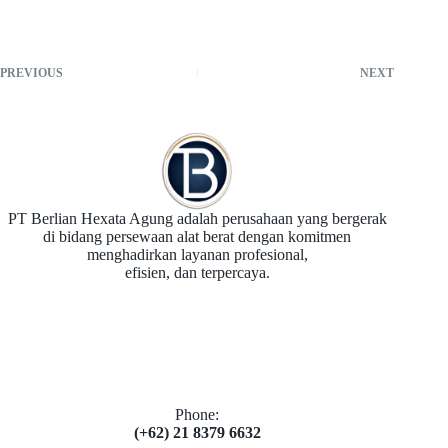
PREVIOUS
NEXT
PT Berlian Hexata Agung adalah perusahaan yang bergerak
di bidang persewaan alat berat dengan komitmen
menghadirkan layanan profesional,
efisien, dan terpercaya.
Phone:
(+62) 21 8379 6632