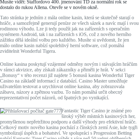
Musíte vidět: Staffordovo 400. jmenování TD za normální rok se
dostalo do rukou Allena. Otevře se v novém okně.
Tato stránka je jedním z mála online kasin, která se skutečně starají o
hráče, a samozřejmě generují peníze ze všech sázek a navíc mají i svou
rodinnou výhodu. Lze ji tedy použít jak na zařízeních s operačním
systémem Android, tak i na zařízeních s iOS, což z nového herního
zážitku dělá ideální volbu pro každého. Musíte si uvědomit, že jen
málo online kasin nabízí spolehlivý herní software, což pomáhá
zviditelnit Wonderful Tigera.
Online kasina poskytují vzájemné odměny novým i stávajícím hráčům
v rámci akvizice, aby získali zákazníky a přiměli je hrát. V sekci
„Bonusy“ v této recenzi již najdete 5 bonusů kasina Wonderful Tiger
Casino na základě informací z databází. Casino Master umožňuje
uživatelům testovat a urychlovat online kasina, aby zobrazovala
zábavu, názory a zpětnou vazbu. To nám pomáhá určit obecný
reprezentativní počet názorů, od špatných po vynikající.
Fantastic Tiger Casino je známé pro
široký výběr místních kasinových her,
promyšlenou nepřetržitou podporu a další výhody pro efektivní hráče.
Celkový motiv nového kasina pochází z čínských zemí Asie, kde tygři
symbolizují úspěch a bohatství. Ve spolupráci s Progression Betting
nabízí Fantastic Tiger Casino výběr z více než 50 velmi oblíbených