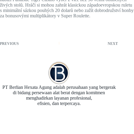
živých stolů. Hráči si mohou zahrát klasickou západoevropskou ruletu
s minimální sázkou pouhých 20 dolarů nebo zažít dobrodružství honby
za bonusovými multiplikátory v Super Roulette.
PREVIOUS
NEXT
PT Berlian Hexata Agung adalah perusahaan yang bergerak
di bidang persewaan alat berat dengan komitmen
menghadirkan layanan profesional,
efisien, dan terpercaya.