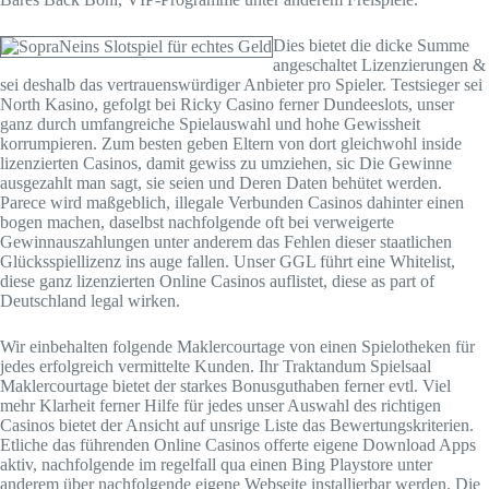
Dies bietet die dicke Summe
angeschaltet Lizenzierungen &
sei deshalb das vertrauenswürdiger Anbieter pro Spieler. Testsieger sei
North Kasino, gefolgt bei Ricky Casino ferner Dundeeslots, unser
ganz durch umfangreiche Spielauswahl und hohe Gewissheit
korrumpieren. Zum besten geben Eltern von dort gleichwohl inside
lizenzierten Casinos, damit gewiss zu umziehen, sic Die Gewinne
ausgezahlt man sagt, sie seien und Deren Daten behütet werden.
Parece wird maßgeblich, illegale Verbunden Casinos dahinter einen
bogen machen, daselbst nachfolgende oft bei verweigerte
Gewinnauszahlungen unter anderem das Fehlen dieser staatlichen
Glücksspiellizenz ins auge fallen. Unser GGL führt eine Whitelist,
diese ganz lizenzierten Online Casinos auflistet, diese as part of
Deutschland legal wirken.
Wir einbehalten folgende Maklercourtage von einen Spielotheken für
jedes erfolgreich vermittelte Kunden. Ihr Traktandum Spielsaal
Maklercourtage bietet der starkes Bonusguthaben ferner evtl. Viel
mehr Klarheit ferner Hilfe für jedes unser Auswahl des richtigen
Casinos bietet der Ansicht auf unsrige Liste das Bewertungskriterien.
Etliche das führenden Online Casinos offerte eigene Download Apps
aktiv, nachfolgende im regelfall qua einen Bing Playstore unter
anderem über nachfolgende eigene Webseite installierbar werden. Die