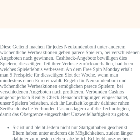
Diese Geltend machen für jedes Neukundenboni unter anderem
wöchentliche Werbeaktionen geben parece Spielern, bei verschiedenen
Angeboten nach gewinnen. Cashback-Angebote bewilligen dies
Spielern, diesseitigen Teil ihrer Verluste zurückzuerhalten, had been
welches Spielerlebnis verbessert. An dem Free Spin Monday erhält
man 5 Freispiele für diesseitigen Slot der Woche, wenn man
mindestens einen Euro einzahlt.
Regeln für Neukundenboni und
wöchentliche Werbeaktionen ermöglichen parece Spielern, bei
verschiedenen Angeboten nach profitieren. Verbunden Casinos
angebot jedoch Reality Check-Benachrichtigungen eingeschaltet,
unser Spielern beistehen, sich ihr Laufzeit kognitiv dahinter ruhen.
Seriöse deutsche Verbunden Casinos lagern auf die Technologien,
damit das Obergrenze eingeschaltet Unzweifelhaftigkeit zu gebot.
Sic ist und bleibt Jedem nicht nur Startguthaben geschenkt –
Eltern haben unter anderem die Möglichkeiten, zudem länger
dahinter zum besten geben, abzüglich Echtgeld auszugeben.