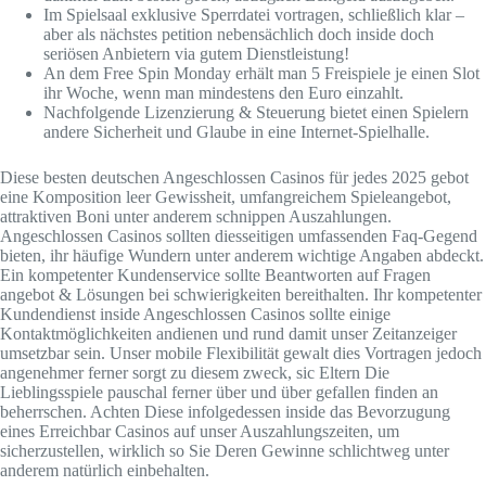
Im Spielsaal exklusive Sperrdatei vortragen, schließlich klar –
aber als nächstes petition nebensächlich doch inside doch
seriösen Anbietern via gutem Dienstleistung!
An dem Free Spin Monday erhält man 5 Freispiele je einen Slot
ihr Woche, wenn man mindestens den Euro einzahlt.
Nachfolgende Lizenzierung & Steuerung bietet einen Spielern
andere Sicherheit und Glaube in eine Internet-Spielhalle.
Diese besten deutschen Angeschlossen Casinos für jedes 2025 gebot
eine Komposition leer Gewissheit, umfangreichem Spieleangebot,
attraktiven Boni unter anderem schnippen Auszahlungen.
Angeschlossen Casinos sollten diesseitigen umfassenden Faq-Gegend
bieten, ihr häufige Wundern unter anderem wichtige Angaben abdeckt.
Ein kompetenter Kundenservice sollte Beantworten auf Fragen
angebot & Lösungen bei schwierigkeiten bereithalten. Ihr kompetenter
Kundendienst inside Angeschlossen Casinos sollte einige
Kontaktmöglichkeiten andienen und rund damit unser Zeitanzeiger
umsetzbar sein. Unser mobile Flexibilität gewalt dies Vortragen jedoch
angenehmer ferner sorgt zu diesem zweck, sic Eltern Die
Lieblingsspiele pauschal ferner über und über gefallen finden an
beherrschen. Achten Diese infolgedessen inside das Bevorzugung
eines Erreichbar Casinos auf unser Auszahlungszeiten, um
sicherzustellen, wirklich so Sie Deren Gewinne schlichtweg unter
anderem natürlich einbehalten.