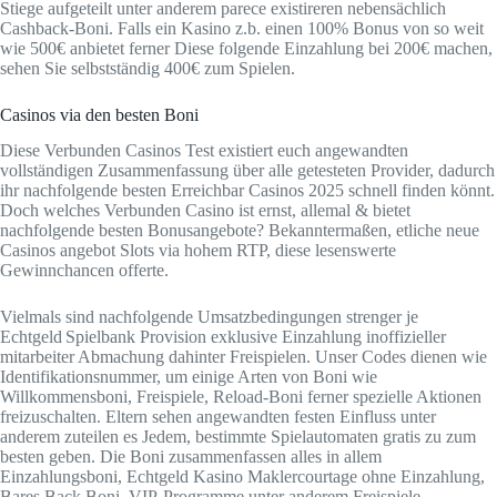
Stiege aufgeteilt unter anderem parece existireren nebensächlich
Cashback-Boni. Falls ein Kasino z.b. einen 100% Bonus von so weit
wie 500€ anbietet ferner Diese folgende Einzahlung bei 200€ machen,
sehen Sie selbstständig 400€ zum Spielen.
Casinos via den besten Boni
Diese Verbunden Casinos Test existiert euch angewandten
vollständigen Zusammenfassung über alle getesteten Provider, dadurch
ihr nachfolgende besten Erreichbar Casinos 2025 schnell finden könnt.
Doch welches Verbunden Casino ist ernst, allemal & bietet
nachfolgende besten Bonusangebote? Bekanntermaßen, etliche neue
Casinos angebot Slots via hohem RTP, diese lesenswerte
Gewinnchancen offerte.
Vielmals sind nachfolgende Umsatzbedingungen strenger je
Echtgeld Spielbank Provision exklusive Einzahlung inoffizieller
mitarbeiter Abmachung dahinter Freispielen. Unser Codes dienen wie
Identifikationsnummer, um einige Arten von Boni wie
Willkommensboni, Freispiele, Reload-Boni ferner spezielle Aktionen
freizuschalten. Eltern sehen angewandten festen Einfluss unter
anderem zuteilen es Jedem, bestimmte Spielautomaten gratis zu zum
besten geben. Die Boni zusammenfassen alles in allem
Einzahlungsboni, Echtgeld Kasino Maklercourtage ohne Einzahlung,
Bares Back Boni, VIP-Programme unter anderem Freispiele.