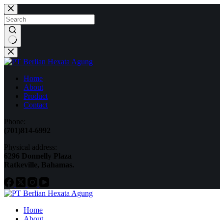
Skip
to
content
No
results
Home
About
Product
Contact
Phone:
(701)814-6992
Physical address:
​6296 Donnelly Plaza
Ratkeville, ​Bahamas.
Home
About