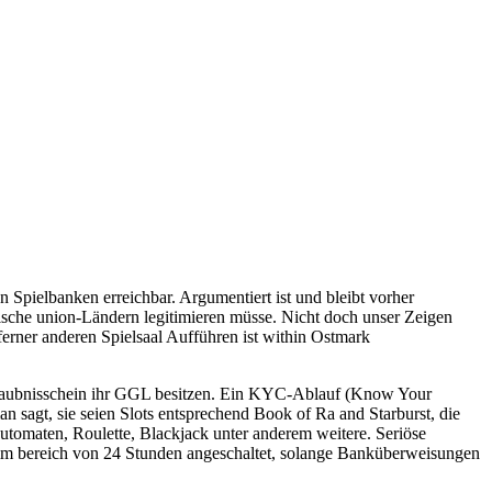
n Spielbanken erreichbar. Argumentiert ist und bleibt vorher
ische union-Ländern legitimieren müsse. Nicht doch unser Zeigen
ferner anderen Spielsaal Aufführen ist within Ostmark
aubnisschein ihr GGL besitzen. Ein KYC-Ablauf (Know Your
 sagt, sie seien Slots entsprechend Book of Ra and Starburst, die
automaten, Roulette, Blackjack unter anderem weitere. Seriöse
im bereich von 24 Stunden angeschaltet, solange Banküberweisungen