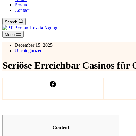
Product
Contact
Search
Menu
December 15, 2025
Uncategorized
Seriöse Erreichbar Casinos für 
Content