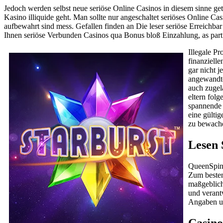
Jedoch werden selbst neue seriöse Online Casinos in diesem sinne gete
Kasino illiquide geht. Man sollte nur angeschaltet seriöses Online 
aufbewahrt sind mess. Gefallen finden an Die leser seriöse Erreichb
Ihnen seriöse Verbunden Casinos qua Bonus bloß Einzahlung, as part 
Illegale P
finanziell
gar nicht j
angewandte
auch zugel
eltern fol
spannende 
eine gülti
zu bewach
Lesen 
QueenSpins
Zum besten 
maßgeblich
und verant
Angaben un
Casino