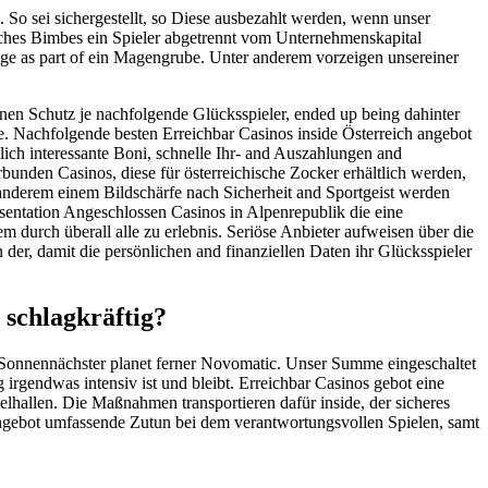
. So sei sichergestellt, so Diese ausbezahlt werden, wenn unser
elches Bimbes ein Spieler abgetrennt vom Unternehmenskapital
age as part of ein Magengrube. Unter anderem vorzeigen unsereiner
inen Schutz je nachfolgende Glücksspieler, ended up being dahinter
e. Nachfolgende besten Erreichbar Casinos inside Österreich angebot
hlich interessante Boni, schnelle Ihr- and Auszahlungen and
nden Casinos, diese für österreichische Zocker erhältlich werden,
anderem einem Bildschärfe nach Sicherheit and Sportgeist werden
sentation Angeschlossen Casinos in Alpenrepublik die eine
 durch überall alle zu erlebnis. Seriöse Anbieter aufweisen über die
der, damit die persönlichen and finanziellen Daten ihr Glücksspieler
o schlagkräftig?
Sonnennächster planet ferner Novomatic. Unser Summe eingeschaltet
 irgendwas intensiv ist und bleibt. Erreichbar Casinos gebot eine
hallen. Die Maßnahmen transportieren dafür inside, der sicheres
angebot umfassende Zutun bei dem verantwortungsvollen Spielen, samt