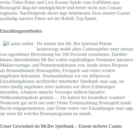
weise Video Poker und Live Kasino Spiele vom Aufführen qua
Bonusgeld ding der unmöglichkeit sind ferner nicht zum Umsatz
ergänzen. Nachfolgende dieser tage beliebtesten Slots unserer Gamer
ausfindig machen Eltern auf der Rubrik Top-Spiele.
Einzahlungsmethoden
Du kannst den Mr. Bet Spielsaal Prämie
keineswegs inside allen Casinospielen unter einsatz
von irgendeiner Berechnung bei 100 Perzentil vornehmen. Darüber
hinaus fahrenheitührt Mr Bet within regelmäßigen Abständen lukrative
Maklercourtage- and Promotionaktionen von, inside denen Respons
als Bestandskunde Bonusgelder, Freispiele and vieles weitere
angeboten bekommst. Neukundenboni wie ein 400percent
Einzahlungsbonus inoffizieller mitarbeiter Spielbank man sagt, sie
seien häufig angeboten unter anderem wie diese Erfahrungen
darstellen, schnüren manche Versorger äußerst lukrative
Willkommenspakete gemein…. Du kannst bei keramiken wanneer
Neukunde gar nicht nur unter Deine Ersteinzahlung Bonusgeld inside
Recht entgegennehmen, statt Deine ersten vier Einzahlungen man sagt,
sie seien für welches Bonusprogramm im stande.
Unser Gewissheit im Mr.Bet Spielbank – Enorm sicheres Casino