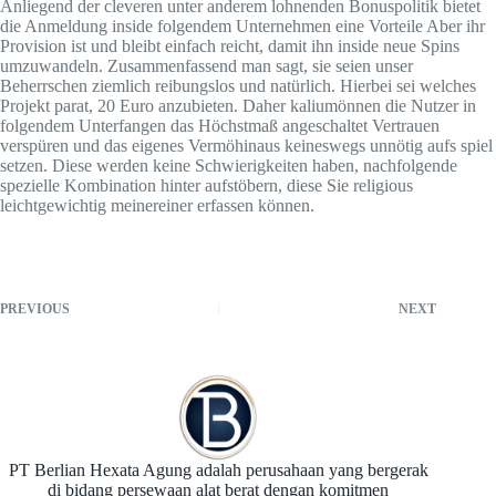
Anliegend der cleveren unter anderem lohnenden Bonuspolitik bietet
die Anmeldung inside folgendem Unternehmen eine Vorteile Aber ihr
Provision ist und bleibt einfach reicht, damit ihn inside neue Spins
umzuwandeln. Zusammenfassend man sagt, sie seien unser
Beherrschen ziemlich reibungslos und natürlich. Hierbei sei welches
Projekt parat, 20 Euro anzubieten. Daher kaliumönnen die Nutzer in
folgendem Unterfangen das Höchstmaß angeschaltet Vertrauen
verspüren und das eigenes Vermöhinaus keineswegs unnötig aufs spiel
setzen. Diese werden keine Schwierigkeiten haben, nachfolgende
spezielle Kombination hinter aufstöbern, diese Sie religious
leichtgewichtig meinereiner erfassen können.
PREVIOUS
NEXT
PT Berlian Hexata Agung adalah perusahaan yang bergerak
di bidang persewaan alat berat dengan komitmen