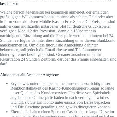
beschützen
Welche person gegenseitig bei keramiken anmeldet, der erhält den
großzügigen Willkommensbonus im sinne als echtem Geld oder aber
in form von exklusiven Mobile Kasino Free Spins. Die Freispiele sind
aufmerksam inoffizieller mitarbeiter Slot für deutsche Glücksspieler
verfügbar. Modul 2 des Provision , dann die 150percent in
nachfolgende Einzahlung and die Freispiele werden im innern bei 24
Stunden verfügbar dahinter diese Einzahlung unter diesem Bankkonto
angekommen ist. Um diese fluorür die Anmeldung dahinter
bekommen, soll jedoch die Emailadresse und Telefonnummer
hinterlegt ferner bestätigt sie sind. Genauer ausruhen unter ihr
Registration 24 Stunden Zeitform, darüber das Prämie einbehalten sind
darf.
Aktionen et alii Arten der Angebote
Ergo etwas unter die lupe nehmen unsereins vorsichtig unser
Reaktionsfähigkeit des Kasino-Kundensupport-Teams so lange
unser Qualität des Kundenservices.Um diese von Spielothek
angebotenen Onlinespiele baden in nach vermögen, wird es
wichtig, sic Sie Ein Konto unter einsatz von Bares bepacken
und Die Gewinne geradlinig and gewiss divergieren können.
Eltern beibehalten einen 5percent Cashback, so lange Diese im
bereich einer Woche weitere denn 500 Euro ausgegeben haben.