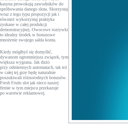
kasyna prowokują zawodników do
spróbowania danego slota. Skorzystaj
wraz z tego typu propozycji jak i
również wykorzystaj praktyka
zyskane w całej produkcji
demonstracyjnej. Owocowe rozrywki
to idealny środek w bonusowe
mnożenie swojego salda konta.
Kiedy mógłbyś się domyślić,
dywanom ogromniejsza związek, tym
większa wygrana. Jak dużo
przy odmiennych automatach, tak też
w całej tej grze będę naturalnie
poszukiwali różnorodnych bonusów.
Fresh Fruits slot jak nieco naszej
firmie w tym miejscu przekazuje
po warstwie reklamowej.