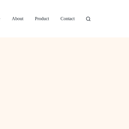
e
About
Product
Contact