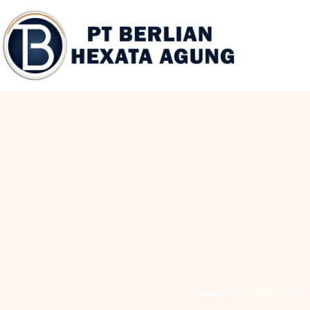
Skip
to
content
December 11, 2025
Unc