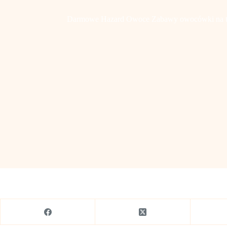
Darmowe Hazard Owoce Zabawy owocówki na trol