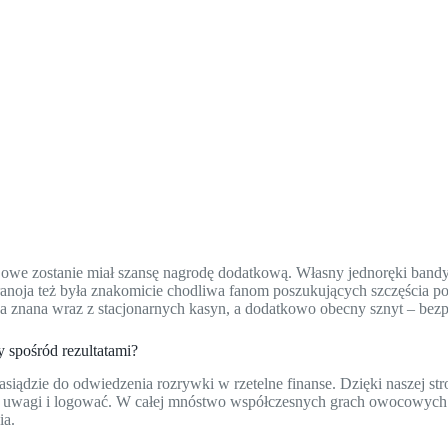
h owe zostanie miał szansę nagrodę dodatkową. Własny jednoręki ban
 paranoja też była znakomicie chodliwa fanom poszukujących szczęścia
ka znana wraz z stacjonarnych kasyn, a dodatkowo obecny sznyt – bezp
 spośród rezultatami?
siądzie do odwiedzenia rozrywki w rzetelne finanse. Dzięki naszej stro
wać uwagi i logować. W całej mnóstwo współczesnych grach owocowyc
ia.