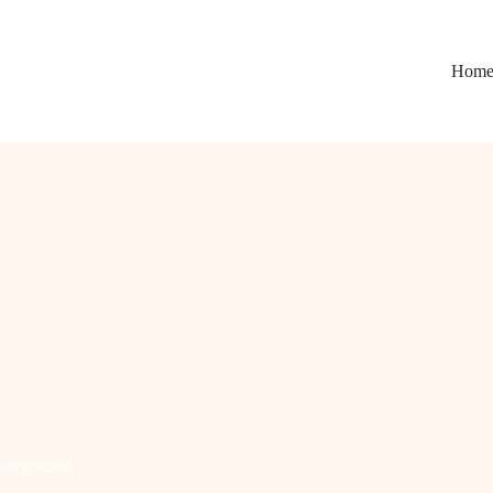
Hom
ategorized