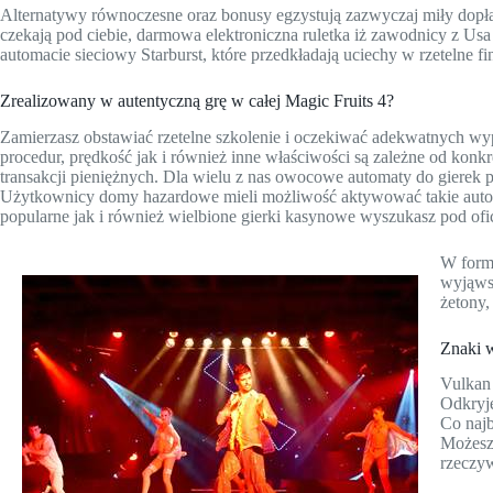
Alternatywy równoczesne oraz bonusy egzystują zazwyczaj miły dopłac
czekają pod ciebie, darmowa elektroniczna ruletka iż zawodnicy z Us
automacie sieciowy Starburst, które przedkładają uciechy w rzetelne 
Zrealizowany w autentyczną grę w całej Magic Fruits 4?
Zamierzasz obstawiać rzetelne szkolenie i oczekiwać adekwatnych wyp
procedur, prędkość jak i również inne właściwości są zależne od ko
transakcji pieniężnych. Dla wielu z nas owocowe automaty do gierek p
Użytkownicy domy hazardowe mieli możliwość aktywować takie automa
popularne jak i również wielbione gierki kasynowe wyszukasz pod ofi
W forma
wyjąwsz
żetony,
Znaki 
Vulkan 
Odkryje
Co najb
Możesz 
rzeczyw