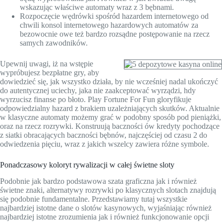
wskazując właściwe automaty wraz z 3 bębnami.
Rozpoczęcie wędrówki spośród hazardem internetowego od
chwili konsol internetowego hazardowych automatów za
bezowocnie owe też bardzo rozsądne postępowanie na rzecz
samych zawodników.
Upewnij uwagi, iż na wstępie
wypróbujesz bezpłatne gry, aby
dowiedzieć się, jak wszystko działa, by nie wcześniej nadal ukończyć
do autentycznej uciechy, jaka nie zaakceptować wyrządzi, hdy
wyrzucisz finanse po błoto. Play Fortune For Fun gloryfikuje
odpowiedzialny hazard z brakiem uzależniających skutków. Aktualnie
w klasyczne automaty możemy grać w podobny sposób pod pieniążki,
oraz na rzecz rozrywki. Konstruują baczności ów kredyty pochodzące
z siatki obracających baczności bębnów, najczęściej od czasu 2 do
odwiedzenia pięciu, wraz z jakich wszelcy zawiera różne symbole.
Ponadczasowy koloryt rywalizacji w całej świetne sloty
Podobnie jak bardzo podstawowa szata graficzna jak i również
świetne znaki, alternatywy rozrywki po klasycznych slotach znajdują
się podobnie fundamentalne. Przedstawiamy tutaj wszystkie
najbardziej istotne dane o slotów kasynowych, wyjaśniając również
najbardziej istotne zrozumienia jak i również funkcjonowanie opcji