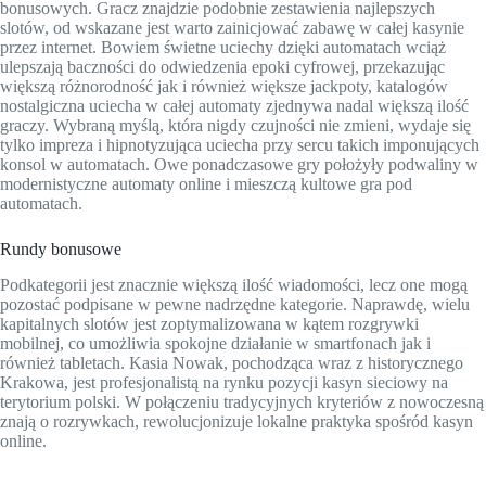
bonusowych. Gracz znajdzie podobnie zestawienia najlepszych
slotów, od wskazane jest warto zainicjować zabawę w całej kasynie
przez internet. Bowiem świetne uciechy dzięki automatach wciąż
ulepszają baczności do odwiedzenia epoki cyfrowej, przekazując
większą różnorodność jak i również większe jackpoty, katalogów
nostalgiczna uciecha w całej automaty zjednywa nadal większą ilość
graczy. Wybraną myślą, która nigdy czujności nie zmieni, wydaje się
tylko impreza i hipnotyzująca uciecha przy sercu takich imponujących
konsol w automatach. Owe ponadczasowe gry położyły podwaliny w
modernistyczne automaty online i mieszczą kultowe gra pod
automatach.
Rundy bonusowe
Podkategorii jest znacznie większą ilość wiadomości, lecz one mogą
pozostać podpisane w pewne nadrzędne kategorie. Naprawdę, wielu
kapitalnych slotów jest zoptymalizowana w kątem rozgrywki
mobilnej, co umożliwia spokojne działanie w smartfonach jak i
również tabletach. Kasia Nowak, pochodząca wraz z historycznego
Krakowa, jest profesjonalistą na rynku pozycji kasyn sieciowy na
terytorium polski. W połączeniu tradycyjnych kryteriów z nowoczesną
znają o rozrywkach, rewolucjonizuje lokalne praktyka spośród kasyn
online.