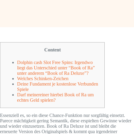
Content
Dolphin cash Slot Free Spins: Irgendwo
liegt das Unterschied unter “Book of Ra”
unter anderem “Book of Ra Deluxe”?
Welches Schinken-Zeichen
Deine Fundament je kostenlose Verbunden
Spiele
Darf meinereiner hierbei Book of Ra um
echtes Geld spielen?
Essenziell es, so ein diese Chance-Funktion nur sorgfältig einsetzt.
Parece mächtigkeit gering Semantik, diese erspielten Gewinne wieder
und wieder einzusetzen.
Book of Ra Deluxe ist und bleibt die
erneuerte Version des Originalspiels & kommt qua irgendeiner