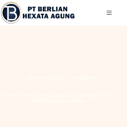
Skip
to
content
December 12, 2025
Uncategorized
Novoline Slots bei Novomatic gratis als Kundgebung dolphin
cash Slot Free Spins vortragen